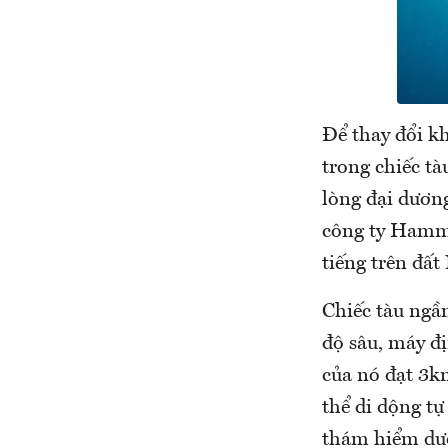
Để thay đổi kh
trong chiếc t
lòng đại dương
công ty Hamma
tiếng trên đất
Chiếc tàu ngầ
độ sâu, máy đ
của nó đạt 3k
thể di dộng tự
thám hiểm dưới