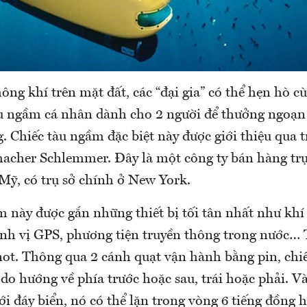
ông khí trên mặt đất, các “đại gia” có thể hẹn hò c
àu ngầm cá nhân dành cho 2 người để thưởng ngoạn
. Chiếc tàu ngầm đặc biệt này được giới thiệu qua 
cher Schlemmer. Đây là một công ty bán hàng trự
 Mỹ, có trụ sở chính ở New York.
m này được gắn những thiết bị tối tân nhất như khí
ịnh vị GPS, phương tiện truyền thông trong nước… 
not. Thông qua 2 cánh quạt vận hành bằng pin, chi
 do hướng về phía trước hoặc sau, trái hoặc phải. V
 đáy biển, nó có thể lặn trong vòng 6 tiếng đồng h