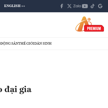
ENGLISH ++
 ĐỘNG SẢN
THẾ GIỚI
DÂN SINH
 đại gia