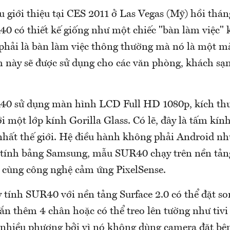
u giới thiệu tại CES 2011 ở Las Vegas (Mỹ) hồi thán
 có thiết kế giống như một chiếc "bàn làm việc" k
hải là bàn làm việc thông thường mà nó là một 
 này sẽ được sử dụng cho các văn phòng, khách sạ
0 sử dụng màn hình LCD Full HD 1080p, kích thư
i một lớp kính Gorilla Glass. Có lẽ, đây là tấm kín
nhất thế giới. Hệ điều hành không phải Android n
 tính bảng Samsung, mẫu SUR40 chạy trên nền tảng
, cùng công nghệ cảm ứng PixelSense.
 tính SUR40 với nền tảng Surface 2.0 có thể đặt so
ắn thêm 4 chân hoặc có thể treo lên tường như tivi
 nhiều phương bởi vì nó không dùng camera đặt bê