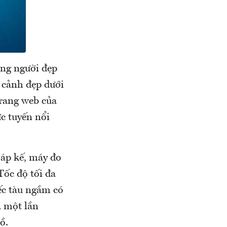
ùng người đẹp
 cảnh đẹp dưới
trang web của
c tuyến nổi
 áp kế, máy đo
Tốc độ tối đa
ếc tàu ngầm có
à một lần
ồ.