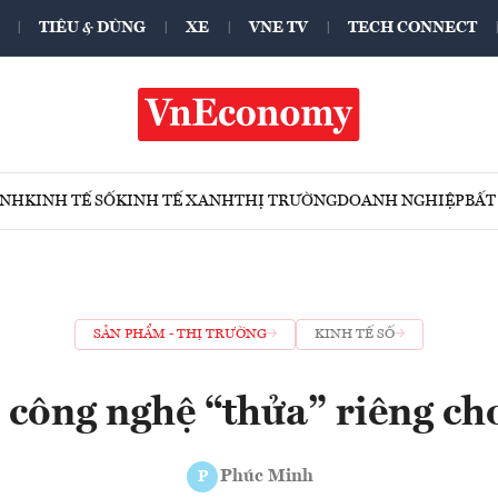
TIÊU & DÙNG
XE
VNE TV
TECH CONNECT
ÍNH
KINH TẾ SỐ
KINH TẾ XANH
THỊ TRƯỜNG
DOANH NGHIỆP
BẤT
SẢN PHẨM - THỊ TRƯỜNG
KINH TẾ SỐ
 công nghệ “thửa” riêng cho
Phúc Minh
P