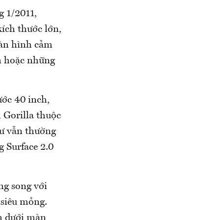
g 1/2011,
ích thước lớn,
màn hình cảm
n hoặc những
ớc 40 inch,
h Gorilla thuộc
hư vẫn thường
 Surface 2.0
ng song với
 siêu mỏng.
n dưới màn