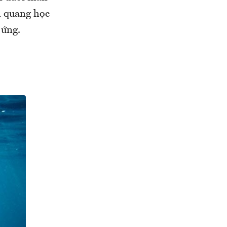
n quang học
 ứng.