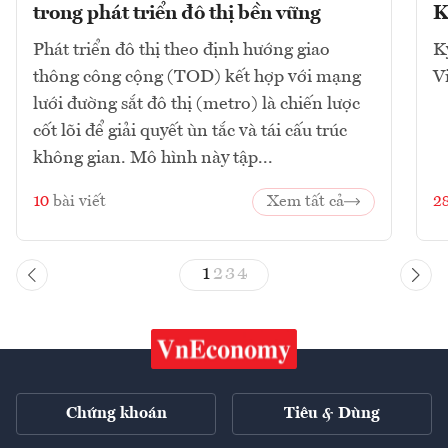
trong phát triển đô thị bền vững
K
Phát triển đô thị theo định hướng giao
K
thông công cộng (TOD) kết hợp với mạng
V
lưới đường sắt đô thị (metro) là chiến lược
cốt lõi để giải quyết ùn tắc và tái cấu trúc
không gian. Mô hình này tập...
10
bài viết
Xem tất cả
2
1
2
3
4
Chứng khoán
Tiêu & Dùng