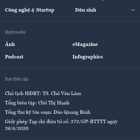
Cafe BĐS
Thị trường
Kinh doanh
Kết nối
Tạp chí kinh tế Việt Nam
eMagazine
Nhà đầu tư
Du lịch
Công nghệ & Startup
Dân sinh
Tư vấn
Nông sản
Doanh nhân
Tư vấn Tiêu & Dùng
Infographics
Hạ tầng
Sức khỏe
Khung pháp lý
Doanh nghiệp
Địa phương
Thị trường
Bảo hiểm
Multimedia
Sự kiện
Nhân lực
Ảnh
eMagazine
Đẹp +
An sinh
Podcast
Infographics
Giải trí
Y tế
Nhà
Ban Biên tập
Ẩm thực
Chủ tịch HĐBT: TS. Chử Văn Lâm
Tổng biên tập: Chử Thị Hạnh
Tổng thư ký tòa soạn: Đào Quang Bính
Giấy phép Tạp chí điện tử số: 272/GP-BTTTT ngày
26/6/2020