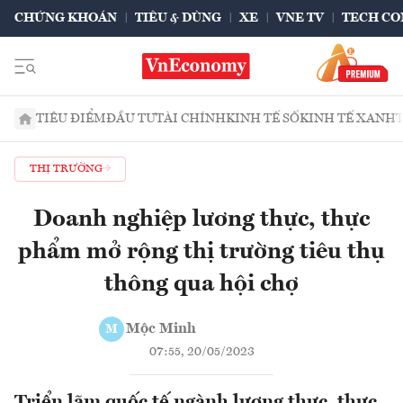
CHỨNG KHOÁN
TIÊU & DÙNG
XE
VNE TV
TECH CO
TIÊU ĐIỂM
ĐẦU TƯ
TÀI CHÍNH
KINH TẾ SỐ
KINH TẾ XANH
THỊ TRƯỜNG
Doanh nghiệp lương thực, thực
phẩm mở rộng thị trường tiêu thụ
thông qua hội chợ
Mộc Minh
M
07:55, 20/05/2023
Triển lãm quốc tế ngành lương thực, thực