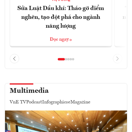
Sửa Luật Dầu khí: Tháo gỡ điểm
"H
nghẽn, tạo đột phá cho ngành
nhì
năng lượng
Đọc ngay
Multimedia
VnE TV
Podcast
Infographics
eMagazine