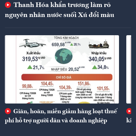
Thanh Hóa khẩn trương làm rõ
nguyên nhân nước suối Xú đổi màu
Giãn, hoãn, miễn giảm hàng loạt thuế
phí hỗ trợ người dân và doanh nghiệp
kin