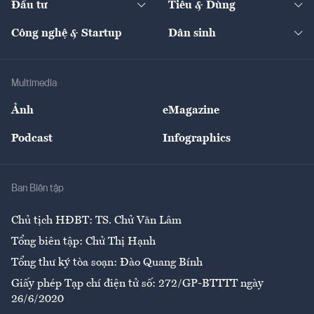
Đầu tư
Tiêu & Dùng
Quản trị số
Cafe BĐS
Thị trường
Kinh doanh
Kết nối
Tạp chí kinh tế Việt Nam
eMagazine
Nhà đầu tư
Du lịch
Công nghệ & Startup
Dân sinh
Tư vấn
Nông sản
Doanh nhân
Tư vấn Tiêu & Dùng
Infographics
Hạ tầng
Sức khỏe
Khung pháp lý
Doanh nghiệp
Địa phương
Thị trường
Bảo hiểm
Multimedia
Sự kiện
Nhân lực
Ảnh
eMagazine
Đẹp +
An sinh
Podcast
Infographics
Giải trí
Y tế
Nhà
Ban Biên tập
Ẩm thực
Chủ tịch HĐBT: TS. Chử Văn Lâm
Tổng biên tập: Chử Thị Hạnh
Tổng thư ký tòa soạn: Đào Quang Bính
Giấy phép Tạp chí điện tử số: 272/GP-BTTTT ngày
26/6/2020