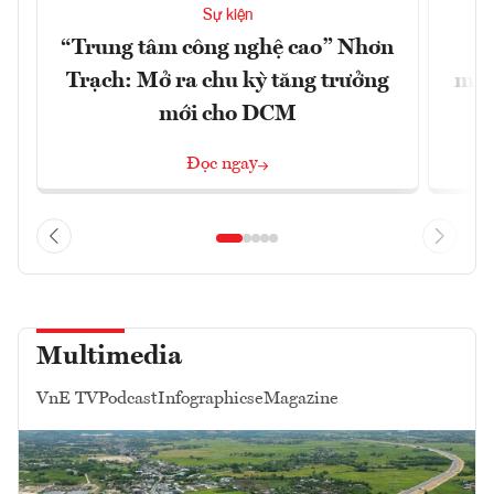
Sự kiện
“Trung tâm công nghệ cao” Nhơn
X
Trạch: Mở ra chu kỳ tăng trưởng
mạn
mới cho DCM
Đọc ngay
Multimedia
VnE TV
Podcast
Infographics
eMagazine