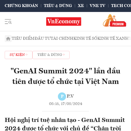
CHỨNG KHOÁN
TIÊU & DÙNG
XE
VNE TV
TECH CO
TIÊU ĐIỂM
ĐẦU TƯ
TÀI CHÍNH
KINH TẾ SỐ
KINH TẾ XANH
SỰ KIỆN
TIÊU & DÙNG
"GenAI Summit 2024" lần đầu
tiên được tổ chức tại Việt Nam
P.V
P
08:15, 17/08/2024
Hội nghị trí tuệ nhân tạo - GenAI Summit
2024 được tổ chức với chủ đề “Chân trời