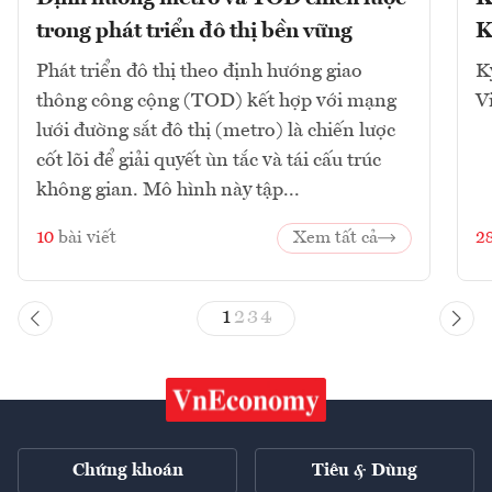
trong phát triển đô thị bền vững
K
Phát triển đô thị theo định hướng giao
K
thông công cộng (TOD) kết hợp với mạng
V
lưới đường sắt đô thị (metro) là chiến lược
cốt lõi để giải quyết ùn tắc và tái cấu trúc
không gian. Mô hình này tập...
10
bài viết
Xem tất cả
2
1
2
3
4
Chứng khoán
Tiêu & Dùng