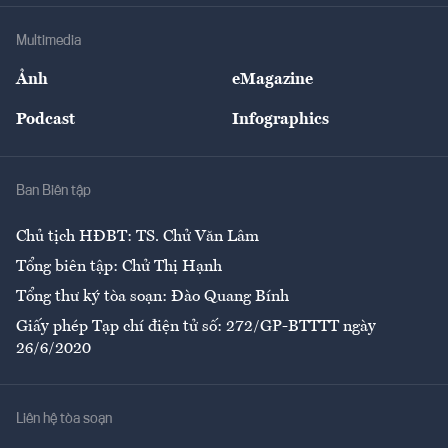
Doanh nghiệp
Địa phương
Thị trường
Bảo hiểm
Multimedia
Sự kiện
Nhân lực
Ảnh
eMagazine
Đẹp +
An sinh
Podcast
Infographics
Giải trí
Y tế
Nhà
Ban Biên tập
Ẩm thực
Chủ tịch HĐBT: TS. Chử Văn Lâm
Tổng biên tập: Chử Thị Hạnh
Tổng thư ký tòa soạn: Đào Quang Bính
Giấy phép Tạp chí điện tử số: 272/GP-BTTTT ngày
26/6/2020
Liên hệ tòa soạn