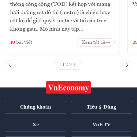
thông công cộng (TOD) kết hợp với mạng
V
lưới đường sắt đô thị (metro) là chiến lược
cốt lõi để giải quyết ùn tắc và tái cấu trúc
không gian. Mô hình này tập...
10
bài viết
Xem tất cả
2
1
2
3
4
Chứng khoán
Tiêu & Dùng
Xe
VnE TV