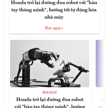
Honda trở lại đường đua robot với "bàn
tay thông minh", hướng tới tự động hóa
nhà máy
Đọc ngay
Kinh tế số
Honda trở lại đường đua robot
Thủ
với "bàn tay thông minh", hướng
nghẽ