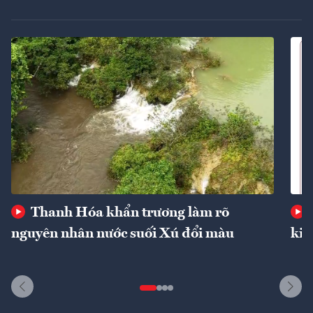
Thanh Hóa khẩn trương làm rõ
nguyên nhân nước suối Xú đổi màu
kin