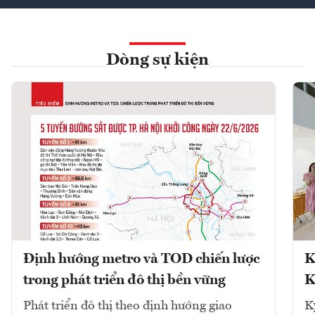
Dòng sự kiện
Định hướng metro và TOD chiến lược
K
trong phát triển đô thị bền vững
K
Phát triển đô thị theo định hướng giao
K