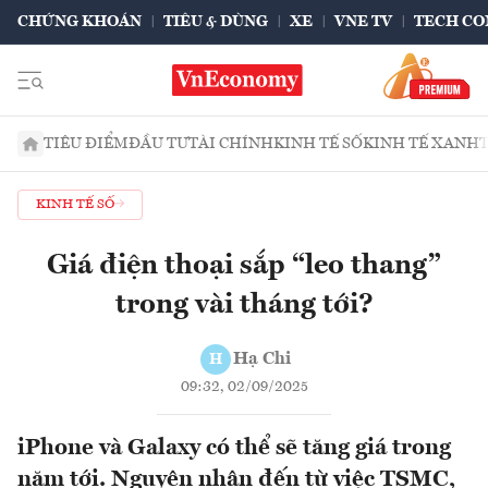
CHỨNG KHOÁN
TIÊU & DÙNG
XE
VNE TV
TECH CO
TIÊU ĐIỂM
ĐẦU TƯ
TÀI CHÍNH
KINH TẾ SỐ
KINH TẾ XANH
KINH TẾ SỐ
Giá điện thoại sắp “leo thang”
trong vài tháng tới?
Hạ Chi
H
09:32, 02/09/2025
iPhone và Galaxy có thể sẽ tăng giá trong
năm tới. Nguyên nhân đến từ việc TSMC,