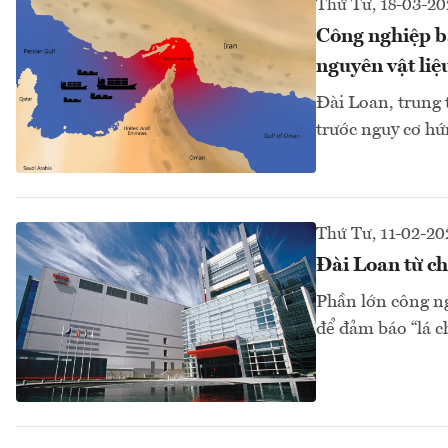
Thứ Tư, 18-03-20
Công nghiệp b
nguyên vật liệ
Đài Loan, trung 
trước nguy cơ hứ
Thứ Tư, 11-02-20
Đài Loan từ c
Phần lớn công ng
để đảm báo “lá ch