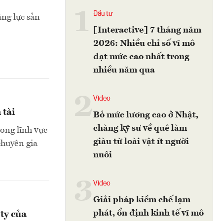
1
Đầu tư
ăng lực sản
[Interactive] 7 tháng năm
2026: Nhiều chỉ số vĩ mô
đạt mức cao nhất trong
nhiều năm qua
2
Video
 tài
Bỏ mức lương cao ở Nhật,
chàng kỹ sư về quê làm
rong lĩnh vực
giàu từ loài vật ít người
chuyên gia
nuôi
3
Video
Giải pháp kiềm chế lạm
phát, ổn định kinh tế vĩ mô
ty của