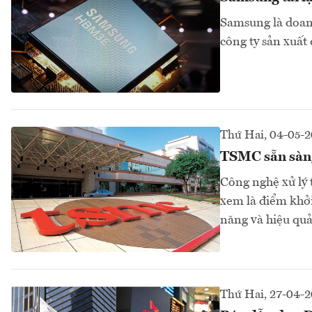
Samsung là doanh
công ty sản xuất
Thứ Hai, 04-05-
TSMC sẵn sàng
Công nghệ xử lý 
xem là điểm khởi
năng và hiệu quả 
Thứ Hai, 27-04-