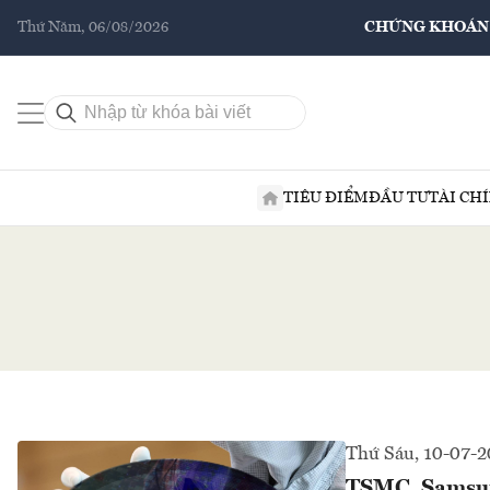
Thứ Năm, 06/08/2026
CHỨNG KHOÁN
TIÊU ĐIỂM
ĐẦU TƯ
TÀI CH
Thứ Sáu, 10-07-
TSMC, Samsung 