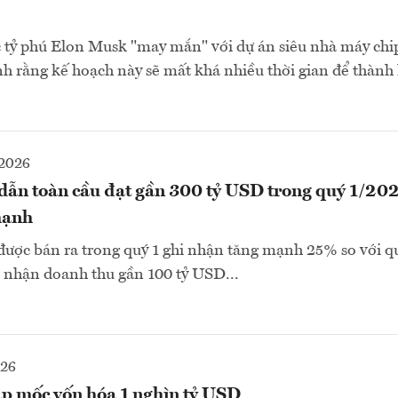
ỷ phú Elon Musk "may mắn" với dự án siêu nhà máy chi
rằng kế hoạch này sẽ mất khá nhiều thời gian để thành h
2026
dẫn toàn cầu đạt gần 300 tỷ USD trong quý 1/202
mạnh
được bán ra trong quý 1 ghi nhận tăng mạnh 25% so với qu
i nhận doanh thu gần 100 tỷ USD...
026
ập mốc vốn hóa 1 nghìn tỷ USD