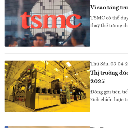
Vì sao tăng tr
TSMC có thể duy 
thay thế tương đ
Thứ Sáu, 03-04-
Thị trường đú
2025
Đóng gói tiên ti
xích chiến lược t