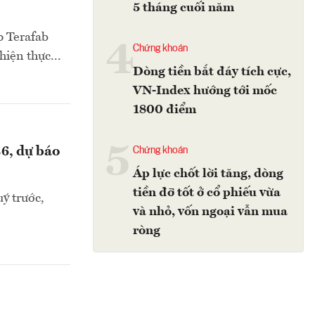
5 tháng cuối năm
p Terafab
4
Chứng khoán
iện thực...
Dòng tiền bắt đáy tích cực,
VN-Index hướng tới mốc
1800 điểm
5
6, dự báo
Chứng khoán
Áp lực chốt lời tăng, dòng
tiền đỡ tốt ở cổ phiếu vừa
ý trước,
và nhỏ, vốn ngoại vẫn mua
ròng