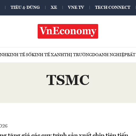
TIÊU & DÙNG
XE
VNE TV
TECH CONNECT
ÍNH
KINH TẾ SỐ
KINH TẾ XANH
THỊ TRƯỜNG
DOANH NGHIỆP
BẤT
TSMC
2026
tăng giá các quy trình sản xuất chip tiên tiến