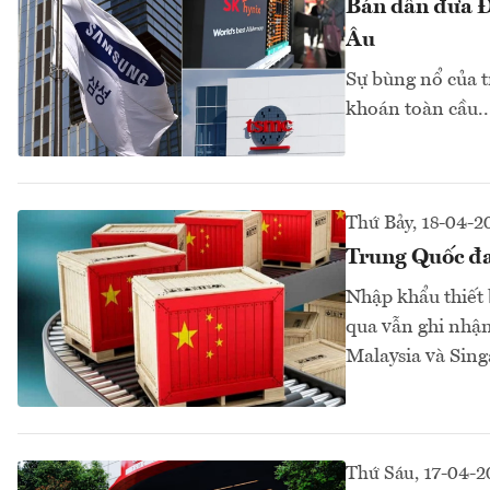
Bán dẫn đưa Đ
Âu
Sự bùng nổ của tr
khoán toàn cầu..
Thứ Bảy, 18-04-2
Trung Quốc đa
Nhập khẩu thiết 
qua vẫn ghi nhận
Malaysia và Sing
Thứ Sáu, 17-04-2