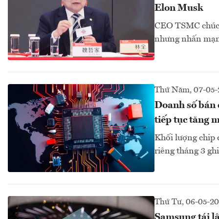
Elon Musk
CEO TSMC chúc t
nhưng nhấn mạnh 
Thứ Năm, 07-05-
Doanh số bán 
tiếp tục tăng 
Khối lượng chip 
riêng tháng 3 gh
Thứ Tư, 06-05-2
Samsung tái l