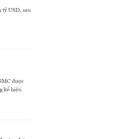
n tỷ USD, sau
 TSMC được
g kể hiệu