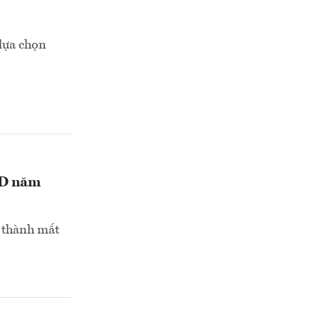
 lựa chọn
SD năm
ở thành mắt