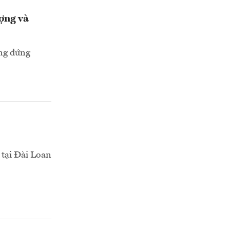
ợng và
ang đứng
 tại Đài Loan