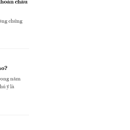
khoán châu
ường chứng
ào?
trong năm
hú ý là