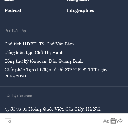
Đẹp +
An sinh
Podcast
Infographics
Giải trí
Y tế
Nhà
Ban Biên tập
Ẩm thực
Chủ tịch HĐBT: TS. Chử Văn Lâm
Tổng biên tập: Chử Thị Hạnh
Tổng thư ký tòa soạn: Đào Quang Bính
Giấy phép Tạp chí điện tử số: 272/GP-BTTTT ngày
26/6/2020
Liên hệ tòa soạn
Số 96-98 Hoàng Quốc Việt, Cầu Giấy, Hà Nội
02437552050