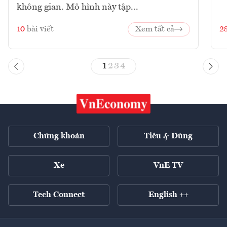
không gian. Mô hình này tập...
10
bài viết
Xem tất cả
2
1
2
3
4
Chứng khoán
Tiêu & Dùng
Xe
VnE TV
Tech Connect
English ++