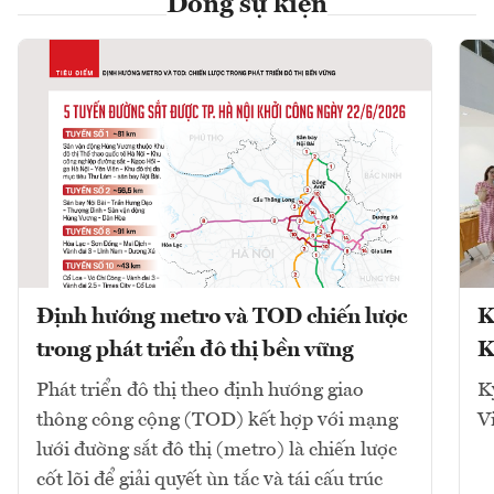
Dòng sự kiện
Định hướng metro và TOD chiến lược
K
trong phát triển đô thị bền vững
K
Phát triển đô thị theo định hướng giao
K
thông công cộng (TOD) kết hợp với mạng
V
lưới đường sắt đô thị (metro) là chiến lược
cốt lõi để giải quyết ùn tắc và tái cấu trúc