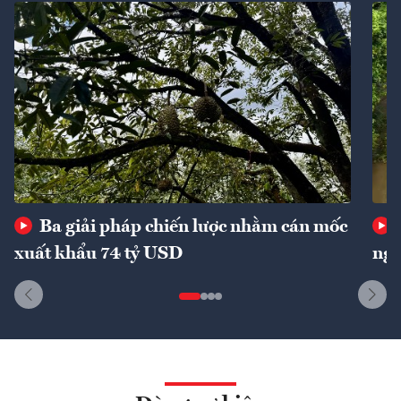
Ba giải pháp chiến lược nhằm cán mốc
xuất khẩu 74 tỷ USD
ngu