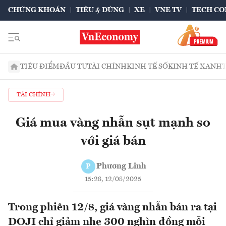
CHỨNG KHOÁN
TIÊU & DÙNG
XE
VNE TV
TECH CO
TIÊU ĐIỂM
ĐẦU TƯ
TÀI CHÍNH
KINH TẾ SỐ
KINH TẾ XANH
TÀI CHÍNH
Giá mua vàng nhẫn sụt mạnh so
với giá bán
Phương Linh
P
15:28, 12/08/2025
Trong phiên 12/8, giá vàng nhẫn bán ra tại
DOJI chỉ giảm nhẹ 300 nghìn đồng mỗi