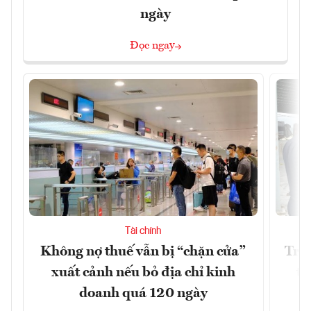
ngày
Đọc ngay
Tài chính
Không nợ thuế vẫn bị “chặn cửa”
Tron
xuất cảnh nếu bỏ địa chỉ kinh
từ
doanh quá 120 ngày