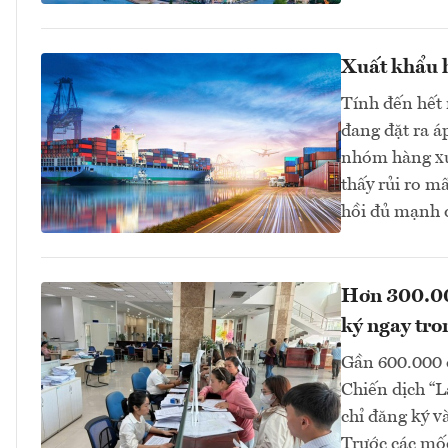
Xuất khẩu h
Tính đến hết 
đang đặt ra á
nhóm hàng xu
thấy rủi ro m
hồi đủ mạnh 
Hơn 300.000
ký ngay tro
Gần 600.000 
Chiến dịch “
chỉ đăng ký v
Trước các mốc