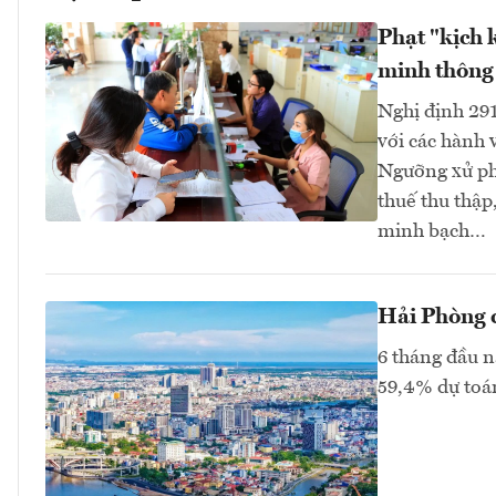
Phạt "kịch 
minh thông 
Nghị định 29
với các hành 
Ngưỡng xử phạ
thuế thu thập
minh bạch…
Hải Phòng c
6 tháng đầu n
59,4% dự toán