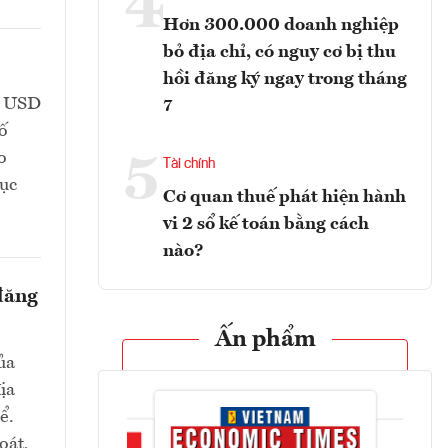
4
Hơn 300.000 doanh nghiệp
bỏ địa chỉ, có nguy cơ bị thu
hồi đăng ký ngay trong tháng
tỷ USD
7
số
o
5
Tài chính
hục
Cơ quan thuế phát hiện hành
vi 2 sổ kế toán bằng cách
nào?
 đăng
Ấn phẩm
ủa
ịa
ể.
oát,