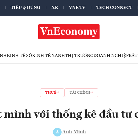
TIÊU & DÙNG
XE
VNE TV
TECH CONNECT
ÍNH
KINH TẾ SỐ
KINH TẾ XANH
THỊ TRƯỜNG
DOANH NGHIỆP
BẤT
THUẾ
TÀI CHÍNH
t mình với thống kê đầu tư 
Anh Minh
A