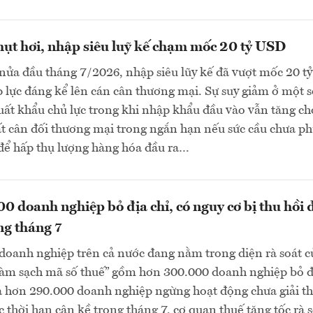
ụt hơi, nhập siêu luỹ kế chạm mốc 20 tỷ USD
nửa đầu tháng 7/2026, nhập siêu lũy kế đã vượt mốc 20 
p lực đáng kể lên cán cân thương mại. Sự suy giảm ở một 
ất khẩu chủ lực trong khi nhập khẩu đầu vào vẫn tăng ch
ất cân đối thương mại trong ngắn hạn nếu sức cầu chưa p
để hấp thụ lượng hàng hóa đầu ra…
 doanh nghiệp bỏ địa chỉ, có nguy cơ bị thu hồi
ng tháng 7
doanh nghiệp trên cả nước đang nằm trong diện rà soát c
Làm sạch mã số thuế” gồm hơn 300.000 doanh nghiệp bỏ đ
à hơn 290.000 doanh nghiệp ngừng hoạt động chưa giải th
 thời hạn cận kề trong tháng 7, cơ quan thuế tăng tốc rà s