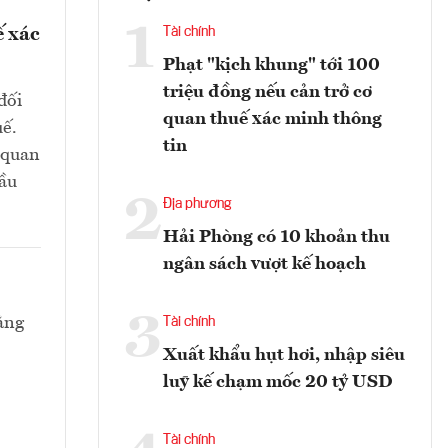
1
ế xác
Tài chính
Phạt "kịch khung" tới 100
triệu đồng nếu cản trở cơ
đối
quan thuế xác minh thông
uế.
tin
ơ quan
cầu
2
Địa phương
Hải Phòng có 10 khoản thu
ngân sách vượt kế hoạch
3
ằng
Tài chính
Xuất khẩu hụt hơi, nhập siêu
luỹ kế chạm mốc 20 tỷ USD
Tài chính