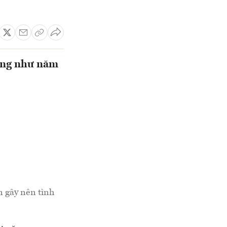
công như năm
 gây nên tình