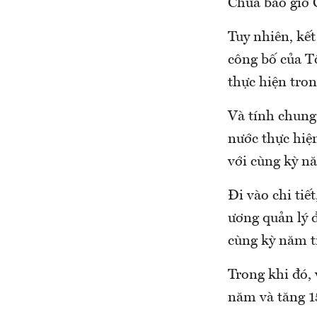
Chưa bao giờ 
Tuy nhiên, kết
công bố của T
thực hiện tron
Và tính chung
nước thực hiệ
với cùng kỳ n
Đi vào chi tiế
ương quản lý 
cùng kỳ năm t
Trong khi đó,
năm và tăng 1