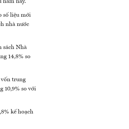
ư năm nay.
o số liệu mới
ách nhà nước
ân sách Nhà
ăng 14,8% so
, vốn trung
g 10,9% so với
9,8% kế hoạch