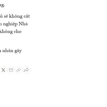
ng.
ủ sẽ không cắt
nh nghiệp Nhà
 không cho
n nhân gây