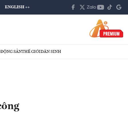
ENGLISH ++
 ĐỘNG SẢN
THẾ GIỚI
DÂN SINH
công