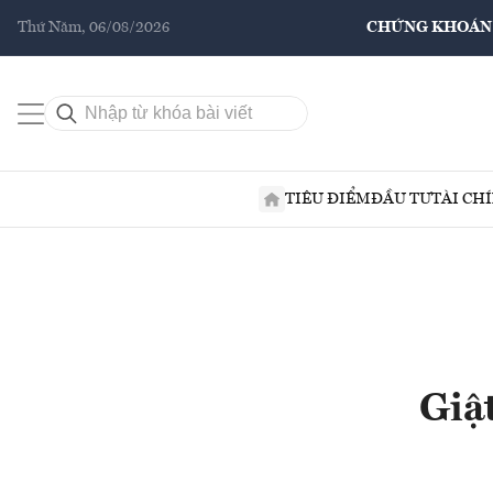
Thứ Năm, 06/08/2026
CHỨNG KHOÁN
TIÊU ĐIỂM
ĐẦU TƯ
TÀI CH
Giậ