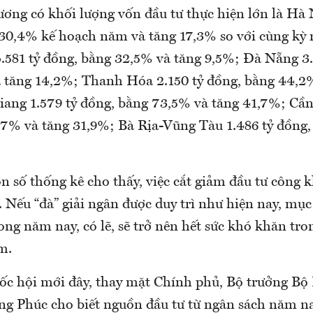
ương có khối lượng vốn đầu tư thực hiện lớn là Hà 
 30,4% kế hoạch năm và tăng 17,3% so với cùng kỳ
581 tỷ đồng, bằng 32,5% và tăng 9,5%; Đà Nẵng 3.
 tăng 14,2%; Thanh Hóa 2.150 tỷ đồng, bằng 44,2
ang 1.579 tỷ đồng, bằng 73,5% và tăng 41,7%; Cần
,7% và tăng 31,9%; Bà Rịa-Vũng Tàu 1.486 tỷ đồng
n số thống kê cho thấy, việc cắt giảm đầu tư công 
Nếu “đà” giải ngân được duy trì như hiện nay, mục 
ong năm nay, có lẽ, sẽ trở nên hết sức khó khăn tr
m.
ốc hội mới đây, thay mặt Chính phủ, Bộ trưởng Bộ
g Phúc cho biết nguồn đầu tư từ ngân sách năm na