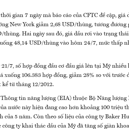
thời gian 7 ngày mà báo cáo của CFTC đề cập, giá 
rường New York giảm 2,68 USD/thùng, tương đương 
thùng. Hai ngày sau đó, giá dầu rơi vào trạng thái
xuống 48,14 USD/thùng vào hôm 24/7, mức thấp nh
 21/7, số hợp đồng đầu cơ đầu giá lên tại Mỹ nhiều
á xuống 106.383 hợp đồng, giảm 28% so với trước đ
 kể từ tháng 12/2012.
Thông tin năng lượng (EIA) thuộc Bộ Năng lượng
của nước này hiện đang cao hơn khoảng 100 triệu t
h của 5 năm. Còn theo số liệu của công ty Baker Hu
c công ty khai thác dầu của Mỹ đã tăng số giàn kho