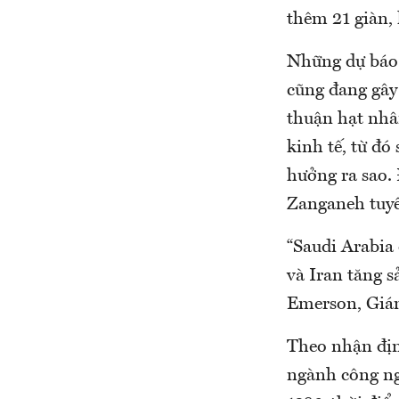
thêm 21 giàn, 
Những dự báo 
cũng đang gây 
thuận hạt nhân
kinh tế, từ đó
hưởng ra sao.
Zanganeh tuy
“Saudi Arabia 
và Iran tăng s
Emerson, Giám
Theo nhận địn
ngành công ng