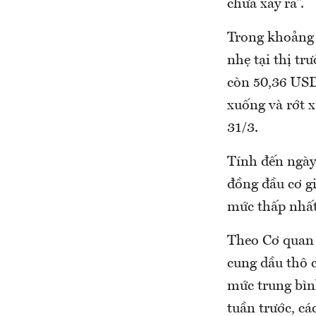
chưa xảy ra”.
Trong khoảng 
nhẹ tại thị t
còn 50,36 USD/
xuống và rớt 
31/3.
Tính đến ngày
đồng đầu cơ gi
mức thấp nhất
Theo Cơ quan 
cung dầu thô 
mức trung bìn
tuần trước, cá