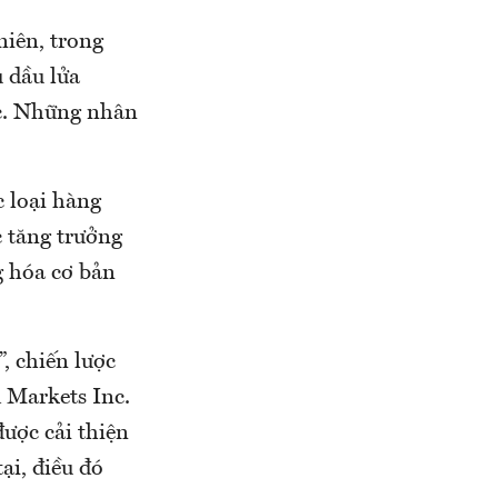
niên, trong
 dầu lửa
ục. Những nhân
 loại hàng
c tăng trưởng
g hóa cơ bản
, chiến lược
 Markets Inc.
ược cải thiện
ại, điều đó