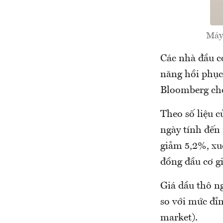
Máy 
Các nhà đầu c
năng hồi phục
Bloomberg cho
Theo số liệu 
ngày tính đến 
giảm 5,2%, xu
đồng đầu cơ g
Giá dầu thô n
so với mức đỉn
market).