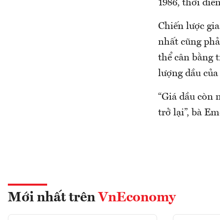
1986, thời đi
Chiến lược gi
nhất cũng phải
thể cân bằng t
lượng dầu của
“Giá dầu còn n
trở lại”, bà E
Mới nhất trên
VnEconomy