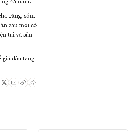
rong 45 năm.
cho rằng, sớm
oàn cầu mới có
ện tại và sản
ể giá dầu tăng