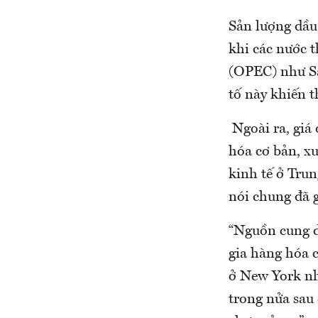
Sản lượng dầu
khi các nước 
(OPEC) như Sa
tố này khiến t
Ngoài ra, giá
hóa cơ bản, xu
kinh tế ở Tru
nói chung đã 
“Nguồn cung d
gia hàng hóa 
ở New York nhậ
trong nửa sau