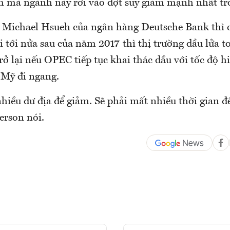
ểm mà ngành này rơi vào đợt suy giảm mạnh nhất t
a Michael Hsueh của ngân hàng Deutsche Bank thì 
 tới nửa sau của năm 2017 thì thị trường dầu lửa t
rở lại nếu OPEC tiếp tục khai thác dầu với tốc độ hi
 Mỹ đi ngang.
hiều dư địa để giảm. Sẽ phải mất nhiều thời gian đ
merson nói.