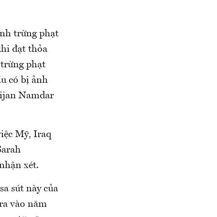
ệnh trừng phạt
hi đạt thỏa
 trừng phạt
ầu có bị ảnh
Bijan Namdar
việc Mỹ, Iraq
Sarah
nhận xét.
a sút này của
 ra vào năm