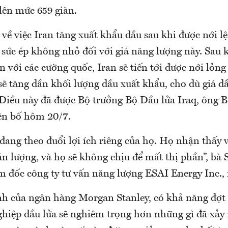
lên mức 659 giàn.
về việc Iran tăng xuất khẩu dầu sau khi được nới l
sức ép không nhỏ đối với giá năng lượng này. Sau k
 với các cường quốc, Iran sẽ tiến tới được nới lỏng
 sẽ tăng dần khối lượng dầu xuất khẩu, cho dù giá d
 Điều này đã được Bộ trưởng Bộ Dầu lửa Iraq, ông 
ên bố hôm 20/7.
đang theo đuổi lợi ích riêng của họ. Họ nhận thấy 
ản lượng, và họ sẽ không chịu để mất thị phần”, bà 
 đốc công ty tư vấn năng lượng ESAI Energy Inc., 
h của ngân hàng Morgan Stanley, có khả năng đợt s
hiệp dầu lửa sẽ nghiêm trọng hơn những gì đã xảy