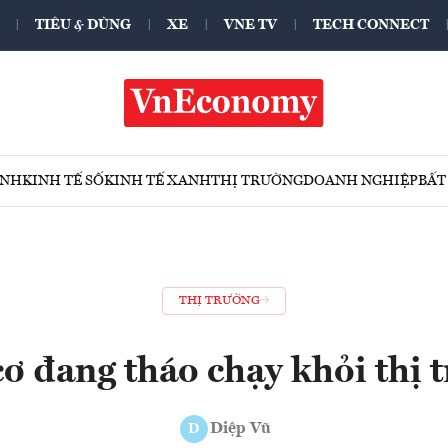
TIÊU & DÙNG
XE
VNE TV
TECH CONNECT
ÍNH
KINH TẾ SỐ
KINH TẾ XANH
THỊ TRƯỜNG
DOANH NGHIỆP
BẤT
THỊ TRƯỜNG
cơ đang tháo chạy khỏi thị 
Diệp Vũ
D