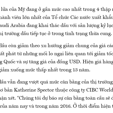
 lửa của Mỹ đang ở gần mức cao nhất trong 4 thập 
thành viên lớn nhất của Tổ chức Các nước xuất khẩu
udi Arabia đang khai thác dầu với sản lượng kỷ l
hị trường dầu tiếp tục ở trong tình trạng thừa cung.
 dầu còn giảm theo xu hướng giảm chung của giá các
ất phát từ những mối lo ngại liên quan tới giảm tố
ng Quốc và sự tăng giá của đồng USD. Hiện giá hàn
giảm xuống mức thấp nhất trong 13 năm.
ầu vẫn đang vượt quá mức cân bằng của thị trường”
cơ bản Katherine Spector thuộc công ty CIBC World
n xét. “Chúng tôi dự báo sự cân bằng toàn cầu sẽ đ
 của năm nay và trong năm 2016. Ở thời điểm hiện t