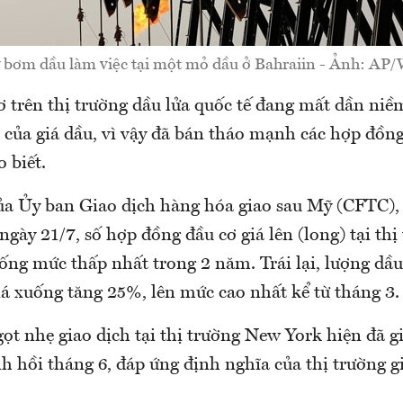
bơm dầu làm việc tại một mỏ dầu ở Bahraiin - Ảnh: AP
ơ trên thị trường dầu lửa quốc tế đang mất dần niề
 của giá dầu, vì vậy đã bán tháo mạnh các hợp đồng
 biết.
của Ủy ban Giao dịch hàng hóa giao sau Mỹ (CFTC),
ngày 21/7, số hợp đồng đầu cơ giá lên (long) tại th
ống mức thấp nhất trong 2 năm. Trái lại, lượng dầu
iá xuống tăng 25%, lên mức cao nhất kể từ tháng 3.
gọt nhẹ giao dịch tại thị trường New York hiện đã
h hồi tháng 6, đáp ứng định nghĩa của thị trường g