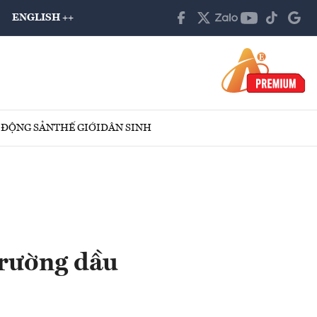
ENGLISH ++
 ĐỘNG SẢN
THẾ GIỚI
DÂN SINH
trường dầu