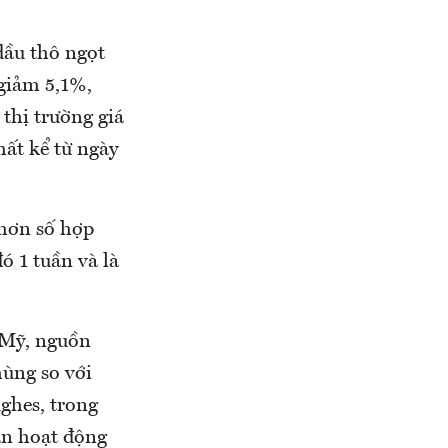
dầu thô ngọt
giảm 5,1%,
 thị trường giá
ất kể từ ngày
 hơn số hợp
ó 1 tuần và là
 Mỹ, nguồn
hùng so với
ghes, trong
an hoạt động