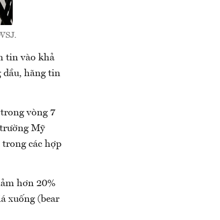
/WSJ.
m tin vào khả
 dầu, hãng tin
 trong vòng 7
ị trường Mỹ
 trong các hợp
 giảm hơn 20%
iá xuống (bear