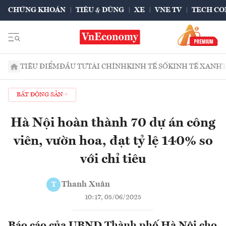
CHỨNG KHOÁN
TIÊU & DÙNG
XE
VNE TV
TECH CO
TIÊU ĐIỂM
ĐẦU TƯ
TÀI CHÍNH
KINH TẾ SỐ
KINH TẾ XANH
BẤT ĐỘNG SẢN
Hà Nội hoàn thành 70 dự án công
viên, vườn hoa, đạt tỷ lệ 140% so
với chỉ tiêu
Thanh Xuân
T
10:17, 05/06/2025
Báo cáo của UBND Thành phố Hà Nội cho