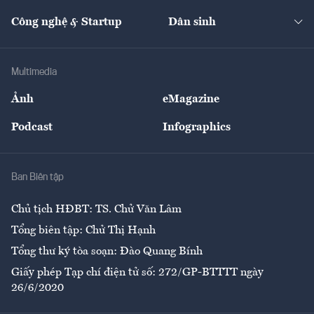
Cafe BĐS
Thị trường
Kinh doanh
Kết nối
Tạp chí kinh tế Việt Nam
eMagazine
Nhà đầu tư
Du lịch
Công nghệ & Startup
Dân sinh
Tư vấn
Nông sản
Doanh nhân
Tư vấn Tiêu & Dùng
Infographics
Hạ tầng
Sức khỏe
Khung pháp lý
Doanh nghiệp
Địa phương
Thị trường
Bảo hiểm
Multimedia
Sự kiện
Nhân lực
Ảnh
eMagazine
Đẹp +
An sinh
Podcast
Infographics
Giải trí
Y tế
Nhà
Ban Biên tập
Ẩm thực
Chủ tịch HĐBT: TS. Chử Văn Lâm
Tổng biên tập: Chử Thị Hạnh
Tổng thư ký tòa soạn: Đào Quang Bính
Giấy phép Tạp chí điện tử số: 272/GP-BTTTT ngày
26/6/2020