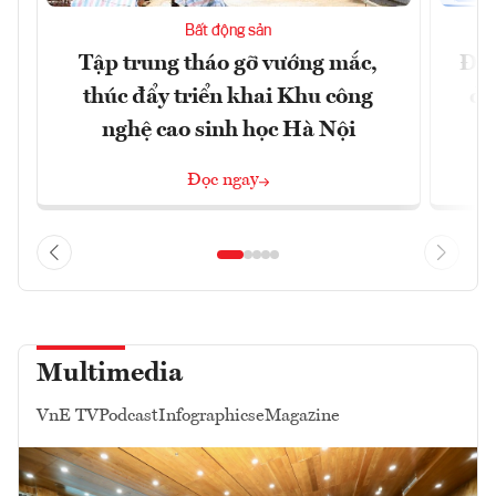
Bất động sản
Tập trung tháo gỡ vướng mắc,
Đồn
thúc đẩy triển khai Khu công
dự
nghệ cao sinh học Hà Nội
Đọc ngay
Multimedia
VnE TV
Podcast
Infographics
eMagazine