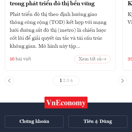
trong phát triển đô thị bền vững
K
Phát triển đô thị theo định hướng giao
K
thông công cộng (TOD) kết hợp với mạng
V
lưới đường sắt đô thị (metro) là chiến lược
cốt lõi để giải quyết ùn tắc và tái cấu trúc
không gian. Mô hình này tập...
10
bài viết
Xem tất cả
2
1
2
3
4
Chứng khoán
Tiêu & Dùng