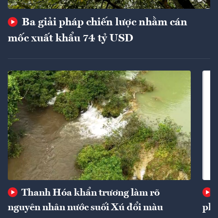
Ba giải pháp chiến lược nhằm cán
mốc xuất khẩu 74 tỷ USD
Thanh Hóa khẩn trương làm rõ
nguyên nhân nước suối Xú đổi màu
phí