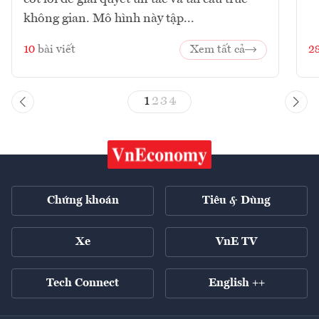
không gian. Mô hình này tập...
10
bài viết
Xem tất cả
2
1
2
3
4
Chứng khoán
Tiêu & Dùng
Xe
VnE TV
Tech Connect
English ++