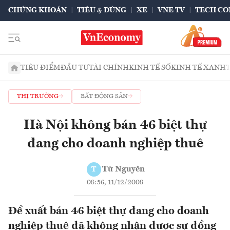
CHỨNG KHOÁN
TIÊU & DÙNG
XE
VNE TV
TECH CO
TIÊU ĐIỂM
ĐẦU TƯ
TÀI CHÍNH
KINH TẾ SỐ
KINH TẾ XANH
THỊ TRƯỜNG
BẤT ĐỘNG SẢN
Hà Nội không bán 46 biệt thự
đang cho doanh nghiệp thuê
Từ Nguyên
T
08:56, 11/12/2008
Đề xuất bán 46 biệt thự đang cho doanh
nghiệp thuê đã không nhận được sự đồng