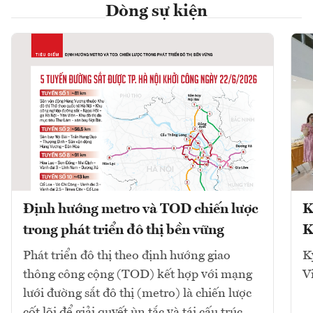
Dòng sự kiện
Định hướng metro và TOD chiến lược
K
trong phát triển đô thị bền vững
K
Phát triển đô thị theo định hướng giao
K
thông công cộng (TOD) kết hợp với mạng
V
lưới đường sắt đô thị (metro) là chiến lược
cốt lõi để giải quyết ùn tắc và tái cấu trúc