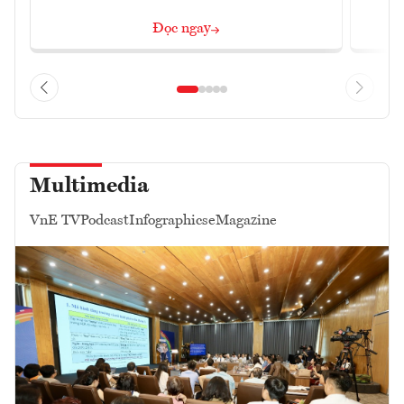
Đọc ngay
Multimedia
VnE TV
Podcast
Infographics
eMagazine