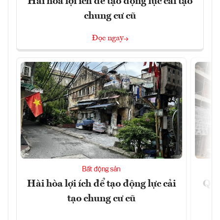
Hài hòa lợi ích để tạo động lực cải tạo
chung cư cũ
Đọc ngay
Bất động sản
Hài hòa lợi ích để tạo động lực cải
Quả
tạo chung cư cũ