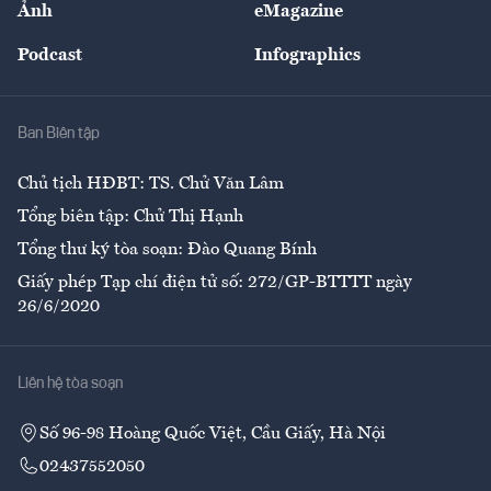
Ảnh
eMagazine
Đẹp +
An sinh
Podcast
Infographics
Giải trí
Y tế
Nhà
Ban Biên tập
Ẩm thực
Chủ tịch HĐBT: TS. Chử Văn Lâm
Tổng biên tập: Chử Thị Hạnh
Tổng thư ký tòa soạn: Đào Quang Bính
Giấy phép Tạp chí điện tử số: 272/GP-BTTTT ngày
26/6/2020
Liên hệ tòa soạn
Số 96-98 Hoàng Quốc Việt, Cầu Giấy, Hà Nội
02437552050