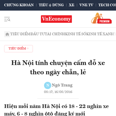
CHỨNG KHOÁN
TIÊU & DÙNG
XE
VNE TV
TECH CO
TIÊU ĐIỂM
ĐẦU TƯ
TÀI CHÍNH
KINH TẾ SỐ
KINH TẾ XANH
TIÊU ĐIỂM
Hà Nội tính chuyện cấm đỗ xe
theo ngày chẵn, lẻ
Ngô Trang
N
08:17, 16/08/2016
Hiện mỗi năm Hà Nội có 18 - 22 nghìn xe
máy, 6 - 8 nghìn ôtô đăng ký mới