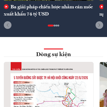
Ba giải pháp chiến lược nhằm cán mốc
xuất khẩu 74 tỷ USD
ngu
Dòng sự kiện