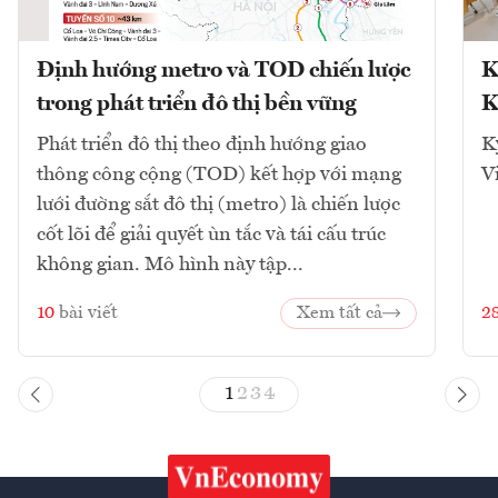
Định hướng metro và TOD chiến lược
K
trong phát triển đô thị bền vững
K
Phát triển đô thị theo định hướng giao
K
thông công cộng (TOD) kết hợp với mạng
V
lưới đường sắt đô thị (metro) là chiến lược
cốt lõi để giải quyết ùn tắc và tái cấu trúc
không gian. Mô hình này tập...
10
bài viết
Xem tất cả
2
1
2
3
4