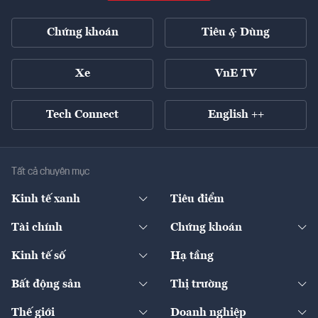
Chứng khoán
Tiêu & Dùng
Xe
VnE TV
Tech Connect
English ++
Tất cả chuyên mục
Kinh tế xanh
Tiêu điểm
Chuyển động xanh
Tài chính
Chứng khoán
Pháp lý
Ngân hàng
Doanh nghiệp niêm yết
Kinh tế số
Hạ tầng
Thương hiệu xanh
Thị trường vốn
Thị trường
Sản phẩm - Thị trường
Bất động sản
Thị trường
Diễn đàn
Thuế
Đầu tư
Tài sản số
Chính sách
Xuất nhập khẩu
Thế giới
Doanh nghiệp