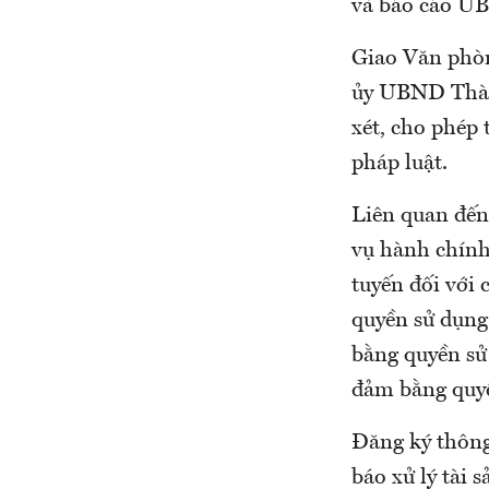
và báo cáo U
Giao Văn phò
ủy UBND Thàn
xét, cho phép 
pháp luật.
Liên quan đến
vụ hành chính
tuyến đối với
quyền sử dụng 
bằng quyền sử 
đảm bằng quyền
Đăng ký thông 
báo xử lý tài 