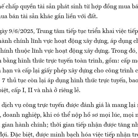
thế chấp quyền tài sản phát sinh từ hợp đồng mua b
a bán tài sản khác gắn liền với đất.
gày 9/6/2025, Trung tâm tiếp tục triển khai việc ti
 hành chính lĩnh vực hoạt động xây dựng, áp dụng c
hính thuộc lĩnh vực hoạt động xây dựng. Trong đó, 
 bằng hình thức trực tuyến toàn trình, gồm: cấp mớ
a hạn và cấp lại giấy phép xây dựng cho công trình c
; 7 thủ tục còn lại áp dụng hình thức trực tuyến, b
iệt, cấp I, II và nhà ở riêng lẻ.
 dịch vụ công trực tuyến được đánh giá là mang lại 
, doanh nghiệp, khi có thể nộp hồ sơ mọi lúc, mọi 
i gian hành chính; thời gian tiếp nhận được tăng n
đợi. Đặc biệt, được minh bạch hóa việc tiếp nhận t