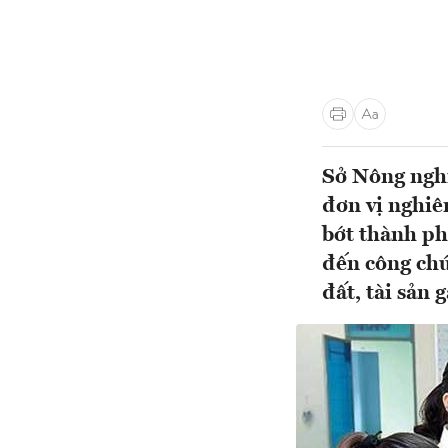
Sở Nông nghi
đơn vị nghiê
bớt thành ph
đến công ch
đất, tài sản g