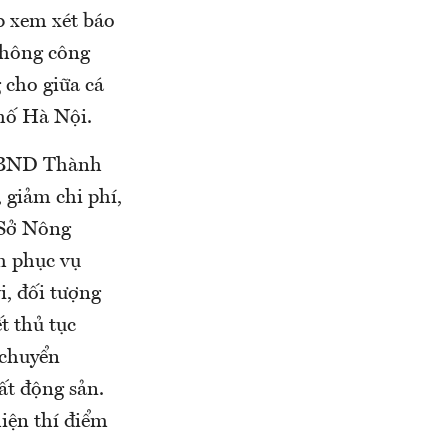
 xem xét báo
không công
 cho giữa cá
hố Hà Nội.
h UBND Thành
 giảm chi phí,
 Sở Nông
m phục vụ
, đối tượng
t thủ tục
 chuyển
ất động sản.
hiện thí điểm