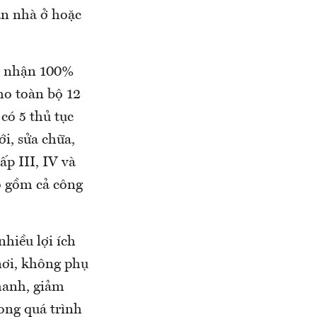
án nhà ở hoặc
ếp nhận 100%
ho toàn bộ 12
có 5 thủ tục
i, sửa chữa,
ấp III, IV và
ao gồm cả công
nhiều lợi ích
nơi, không phụ
hanh, giảm
rong quá trình