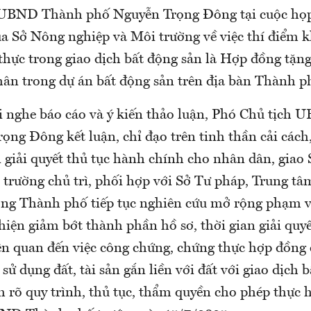
 UBND Thành phố Nguyễn Trọng Đông tại cuộc họp
của Sở Nông nghiệp và Môi trường về việc thí điểm 
thực trong giao dịch bất động sản là Hợp đồng tặng
hân trong dự án bất động sản trên địa bàn Thành p
hi nghe báo cáo và ý kiến thảo luận, Phó Chủ tịc
ng Đông kết luận, chỉ đạo trên tinh thần cải cách,
n giải quyết thủ tục hành chính cho nhân dân, giao
 trường chủ trì, phối hợp với Sở Tư pháp, Trung tâ
ng Thành phố tiếp tục nghiên cứu mở rộng phạm vi
hiện giảm bớt thành phần hồ sơ, thời gian giải quyế
ên quan đến việc công chứng, chứng thực hợp đồng
ử dụng đất, tài sản gắn liền với đất với giao dịch b
 rõ quy trình, thủ tục, thẩm quyền cho phép thực 