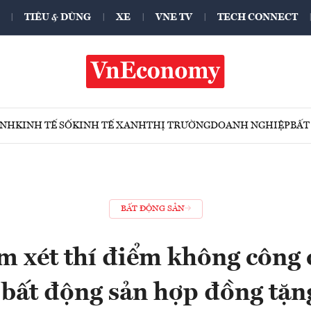
TIÊU & DÙNG
XE
VNE TV
TECH CONNECT
ÍNH
KINH TẾ SỐ
KINH TẾ XANH
THỊ TRƯỜNG
DOANH NGHIỆP
BẤT
BẤT ĐỘNG SẢN
m xét thí điểm không công 
 bất động sản hợp đồng tặn