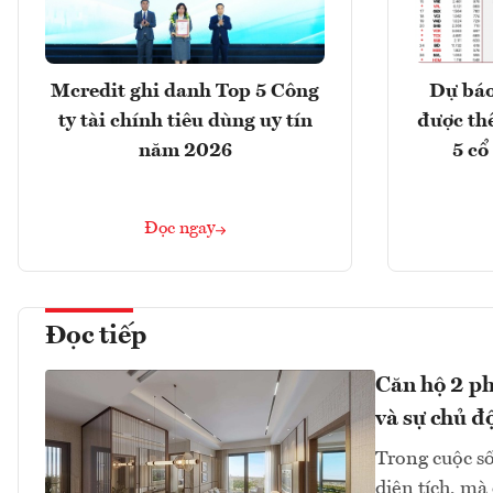
Mcredit ghi danh Top 5 Công
Dự báo
ty tài chính tiêu dùng uy tín
được th
năm 2026
5 cổ
Đọc ngay
Đọc tiếp
Căn hộ 2 ph
và sự chủ đ
Trong cuộc số
diện tích, mà