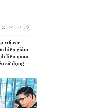
p với các
ực hiện giảm
ính liên quan
ền sử dụng