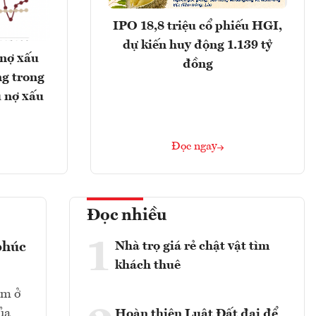
IPO 18,8 triệu cổ phiếu HGI,
dự kiến huy động 1.139 tỷ
 nợ xấu
đồng
g trong
 nợ xấu
Đọc ngay
Đọc nhiều
1
Nhà trọ giá rẻ chật vật tìm
phúc
khách thuê
ằm ở
ủa
Hoàn thiện Luật Đất đai để