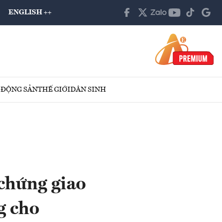
ENGLISH ++
 ĐỘNG SẢN
THẾ GIỚI
DÂN SINH
chứng giao
g cho