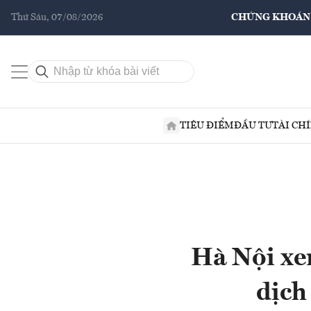
Thứ Sáu, 07/08/2026
CHỨNG KHOÁN
TIÊU ĐIỂM
ĐẦU TƯ
TÀI CH
Hà Nội xe
dịch