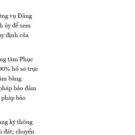
ờng vụ Đảng
h ủy để xem
uy định của
ung tâm Phục
00% hồ sơ trực
đảm bằng
n pháp bảo đảm
n pháp bảo
đăng ký thông
ới đất; chuyển