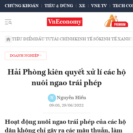
CHỨNG KHOÁN
TIÊU & DÙNG
XE
VNE TV
TECH CO
TIÊU ĐIỂM
ĐẦU TƯ
TÀI CHÍNH
KINH TẾ SỐ
KINH TẾ XANH
DOANH NGHIỆP
Hải Phòng kiên quyết xử lí các hộ
nuôi ngao trái phép
Nguyễn Hiền
N
09:08, 29/06/2022
Hoạt động nuôi ngao trái phép của các hộ
dân không chỉ gây ra các mâu thuẫn, làm