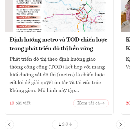
Định hướng metro và TOD chiến lược
K
trong phát triển đô thị bền vững
K
Phát triển đô thị theo định hướng giao
K
thông công cộng (TOD) kết hợp với mạng
V
lưới đường sắt đô thị (metro) là chiến lược
cốt lõi để giải quyết ùn tắc và tái cấu trúc
không gian. Mô hình này tập...
10
bài viết
Xem tất cả
2
1
2
3
4