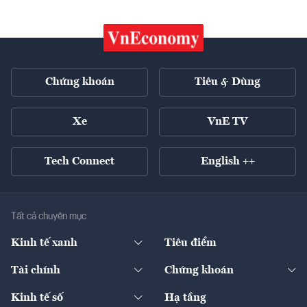
Chứng khoán
Tiêu & Dùng
Xe
VnE TV
Tech Connect
English ++
Tất cả chuyên mục
Kinh tế xanh
Tiêu điểm
Chuyển động xanh
Tài chính
Chứng khoán
Pháp lý
Ngân hàng
Doanh nghiệp niêm yết
Kinh tế số
Hạ tầng