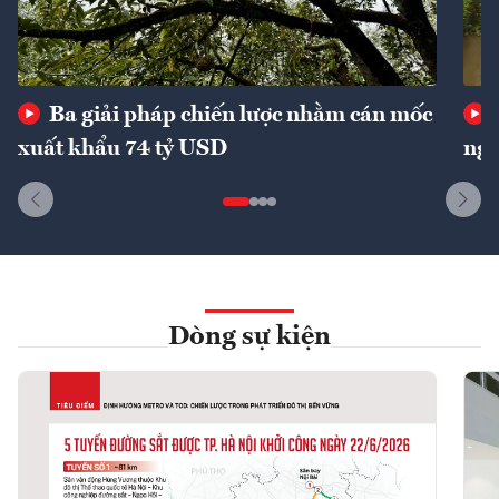
Ba giải pháp chiến lược nhằm cán mốc
xuất khẩu 74 tỷ USD
ngu
Dòng sự kiện