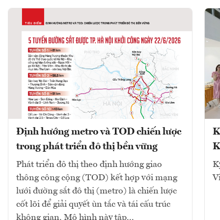
Định hướng metro và TOD chiến lược
K
trong phát triển đô thị bền vững
K
Phát triển đô thị theo định hướng giao
K
thông công cộng (TOD) kết hợp với mạng
V
lưới đường sắt đô thị (metro) là chiến lược
cốt lõi để giải quyết ùn tắc và tái cấu trúc
không gian. Mô hình này tập...