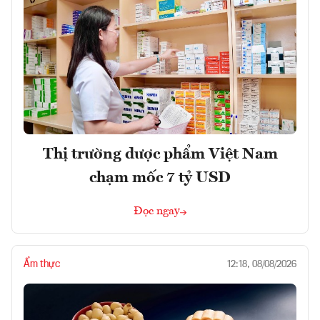
Thị trường dược phẩm Việt Nam
chạm mốc 7 tỷ USD
Đọc ngay
Ẩm thực
12:18, 08/08/2026