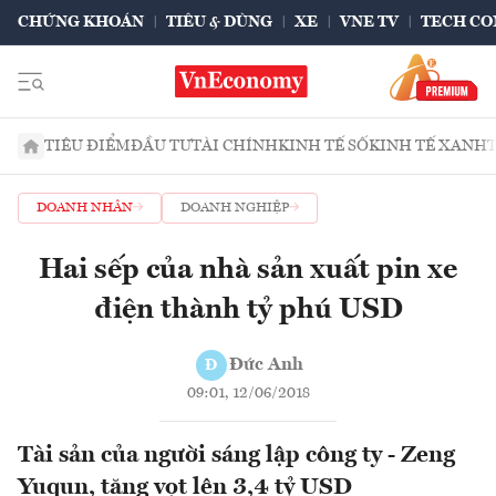
CHỨNG KHOÁN
TIÊU & DÙNG
XE
VNE TV
TECH CO
TIÊU ĐIỂM
ĐẦU TƯ
TÀI CHÍNH
KINH TẾ SỐ
KINH TẾ XANH
DOANH NHÂN
DOANH NGHIỆP
Hai sếp của nhà sản xuất pin xe
điện thành tỷ phú USD
Đức Anh
Đ
09:01, 12/06/2018
Tài sản của người sáng lập công ty - Zeng
Yuqun, tăng vọt lên 3,4 tỷ USD