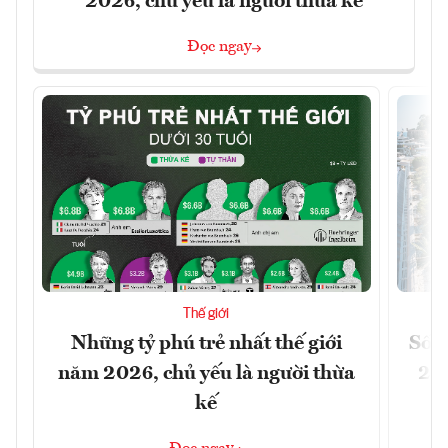
2026, chủ yếu là người thừa kế
Đọc ngay
Thế giới
Những tỷ phú trẻ nhất thế giới
Số n
năm 2026, chủ yếu là người thừa
26%
kế