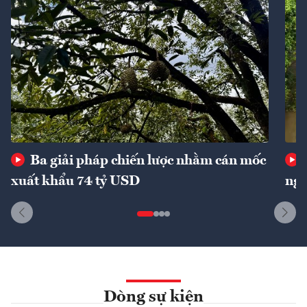
Ba giải pháp chiến lược nhằm cán mốc
xuất khẩu 74 tỷ USD
ngu
Dòng sự kiện