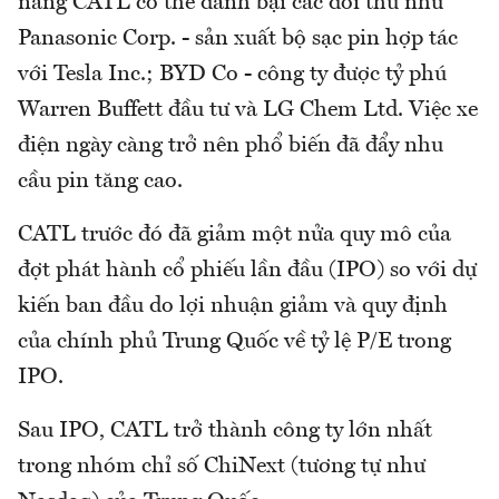
năng CATL có thể đánh bại các đối thủ như
Panasonic Corp. - sản xuất bộ sạc pin hợp tác
với Tesla Inc.; BYD Co - công ty được tỷ phú
Warren Buffett đầu tư và LG Chem Ltd. Việc xe
điện ngày càng trở nên phổ biến đã đẩy nhu
cầu pin tăng cao.
CATL trước đó đã giảm một nửa quy mô của
đợt phát hành cổ phiếu lần đầu (IPO) so với dự
kiến ban đầu do lợi nhuận giảm và quy định
của chính phủ Trung Quốc về tỷ lệ P/E trong
IPO.
Sau IPO, CATL trở thành công ty lớn nhất
trong nhóm chỉ số ChiNext (tương tự như