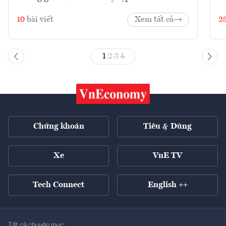
10
bài viết
Xem tất cả
2
1
2
3
4
Chứng khoán
Tiêu & Dùng
Xe
VnE TV
Tech Connect
English ++
Tất cả chuyên mục