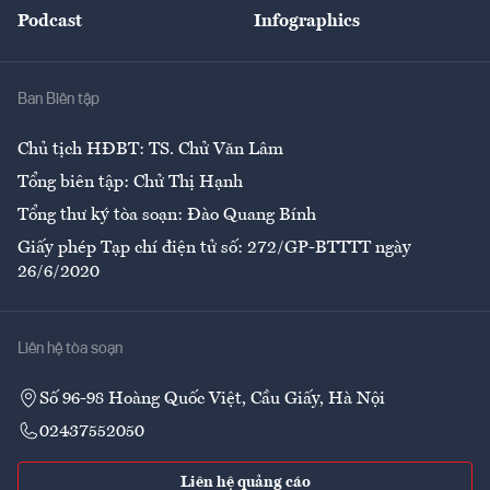
Podcast
Infographics
Giải trí
Y tế
Nhà
Ban Biên tập
Ẩm thực
Chủ tịch HĐBT: TS. Chử Văn Lâm
Tổng biên tập: Chử Thị Hạnh
Tổng thư ký tòa soạn: Đào Quang Bính
Giấy phép Tạp chí điện tử số: 272/GP-BTTTT ngày
26/6/2020
Liên hệ tòa soạn
Số 96-98 Hoàng Quốc Việt, Cầu Giấy, Hà Nội
02437552050
Liên hệ quảng cáo