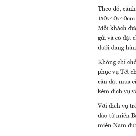
Theo đó, cành
150x40x40cm (
Mỗi khách đượ
gửi và có đặt 
dưới dạng hàn
Không chỉ chở
phục vụ Tết c
cần đặt mua c
kèm dịch vụ v
Với dịch vụ t
đào từ miền B
miền Nam đưa 