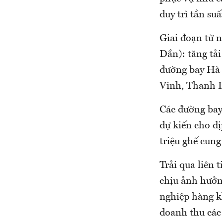
duy trì tần su
Giai đoạn từ 
Dần): tăng tải
đường bay Hà
Vinh, Thanh 
Các đường bay
dự kiến cho d
triệu ghế cung
Trải qua liên 
chịu ảnh hưởn
nghiệp hàng k
doanh thu các