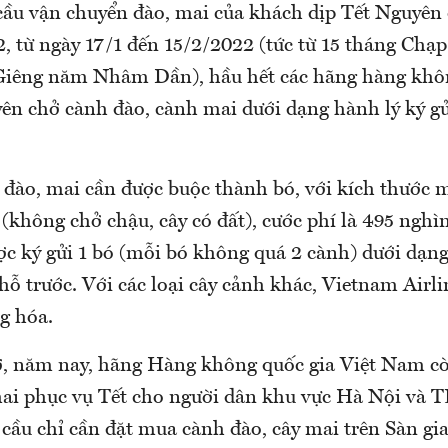
ầu vận chuyển đào, mai của khách dịp Tết Nguyê
 từ ngày 17/1 đến 15/2/2022 (tức từ 15 tháng Chạ
 Giêng năm Nhâm Dần), hầu hết các hãng hàng kh
ên chở cành đào, cành mai dưới dạng hành lý ký gử
 đào, mai cần được buộc thành bó, với kích thước m
không chở chậu, cây có đất), cước phí là 495 nghì
c ký gửi 1 bó (mỗi bó không quá 2 cành) dưới dạng
chỗ trước. Với các loại cây cảnh khác, Vietnam Airl
g hóa.
ở, năm nay, hãng Hàng không quốc gia Việt Nam c
mai phục vụ Tết cho người dân khu vực Hà Nội và 
cầu chỉ cần đặt mua cành đào, cây mai trên Sàn gi