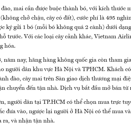
 đào, mai cần được buộc thành bó, với kích thước m
không chở chậu, cây có đất), cước phí là 495 nghì
c ký gửi 1 bó (mỗi bó không quá 2 cành) dưới dạng
chỗ trước. Với các loại cây cảnh khác, Vietnam Airl
g hóa.
, năm nay, hãng hàng không quốc gia còn tham gia
ho người dân khu vực Hà Nội và TPHCM. Khách có
ành đào, cây mai trên Sàn giao dịch thương mại đi
ận chuyển đến tận nhà. Dịch vụ bắt đầu mở bán từ 
rên, người dân tại TP.HCM có thể chọn mua trực tu
ắc đưa vào, ngược lại người ở Hà Nội có thể mua và
ra, và nhận tận nhà.