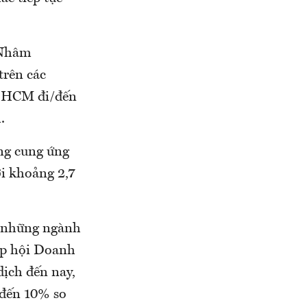
 Nhâm
trên các
P.HCM đi/đến
.
ổng cung ứng
ới khoảng 2,7
ng những ngành
ệp hội Doanh
ịch đến nay,
 đến 10% so