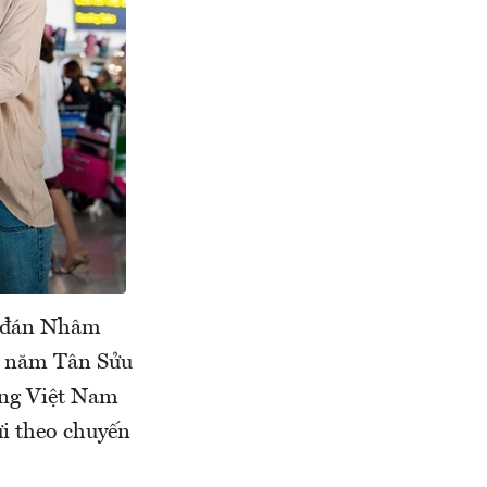
n đán Nhâm
p năm Tân Sửu
ông Việt Nam
i theo chuyến