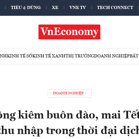
TIÊU & DÙNG
XE
VNE TV
TECH CONNECT
ÍNH
KINH TẾ SỐ
KINH TẾ XANH
THỊ TRƯỜNG
DOANH NGHIỆP
BẤT
DOANH NGHIỆP
ng kiêm buôn đào, mai Tết,
thu nhập trong thời đại dịc