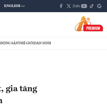
ENGLISH ++
 ĐỘNG SẢN
THẾ GIỚI
DÂN SINH
 gia tăng
h