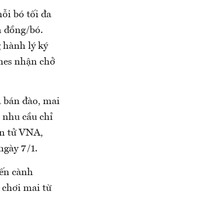
ỗi bó tối đa
n đồng/bó.
 hành lý ký
ines nhận chở
 bán đào, mai
 nhu cầu chỉ
ện tử VNA,
ngày 7/1.
yến cành
 chơi mai từ