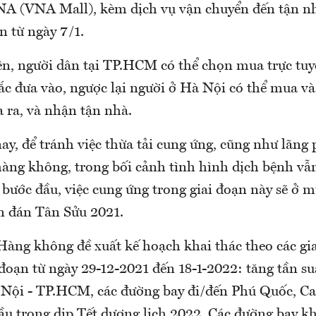
NA (VNA Mall), kèm dịch vụ vận chuyển đến tận nh
n từ ngày 7/1.
rên, người dân tại TP.HCM có thể chọn mua trực tu
ắc đưa vào, ngược lại người ở Hà Nội có thể mua và
ra, và nhận tận nhà.
y, để tránh việc thừa tải cung ứng, cũng như lãng 
hàng không, trong bối cảnh tình hình dịch bệnh vẫ
 bước đầu, việc cung ứng trong giai đoạn này sẽ ở
n đán Tân Sửu 2021.
Hàng không đề xuất kế hoạch khai thác theo các gia
đoạn từ ngày 29-12-2021 đến 18-1-2022: tăng tần su
 Nội - TP.HCM, các đường bay đi/đến Phú Quốc, C
u trong dịp Tết dương lịch 2022. Các đường bay kh