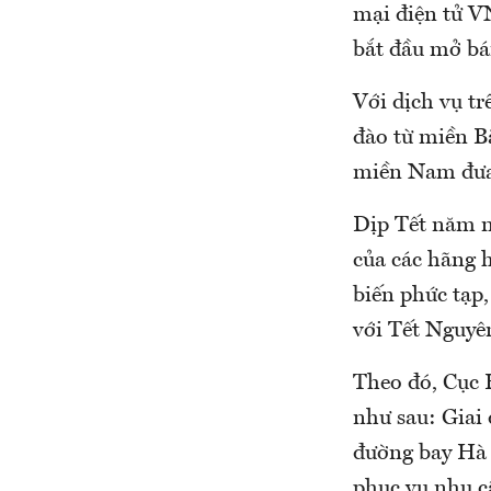
mại điện tử V
bắt đầu mở bá
Với dịch vụ t
đào từ miền B
miền Nam đưa 
Dịp Tết năm na
của các hãng 
biến phức tạp,
với Tết Nguyê
Theo đó, Cục 
như sau: Giai 
đường bay Hà
phục vụ nhu cầ