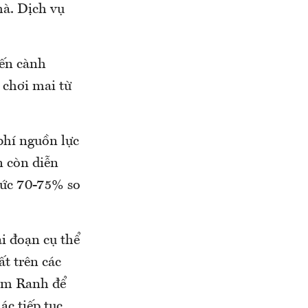
à. Dịch vụ
yến cành
 chơi mai từ
phí nguồn lực
n còn diễn
 mức 70-75% so
i đoạn cụ thể
ất trên các
am Ranh để
ác tiếp tục