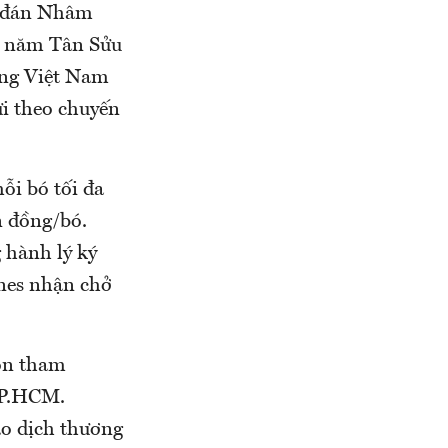
n đán Nhâm
p năm Tân Sửu
ông Việt Nam
i theo chuyến
ỗi bó tối đa
n đồng/bó.
 hành lý ký
ines nhận chở
òn tham
TP.HCM.
ao dịch thương