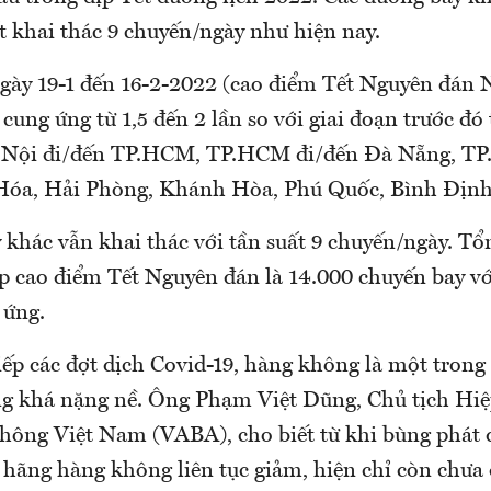
ất khai thác 9 chuyến/ngày như hiện nay.
ngày 19-1 đến 16-2-2022 (cao điểm Tết Nguyên đán
 cung ứng từ 1,5 đến 2 lần so với giai đoạn trước đó 
 Nội đi/đến TP.HCM, TP.HCM đi/đến Đà Nẵng, T
Hóa, Hải Phòng, Khánh Hòa, Phú Quốc, Bình Định
 khác vẫn khai thác với tần suất 9 chuyến/ngày. T
ịp cao điểm Tết Nguyên đán là 14.000 chuyến bay v
 ứng.
tiếp các đợt dịch Covid-19, hàng không là một tro
g khá nặng nề. Ông Phạm Việt Dũng, Chủ tịch Hi
hông Việt Nam (VABA), cho biết từ khi bùng phát d
 hãng hàng không liên tục giảm, hiện chỉ còn chưa