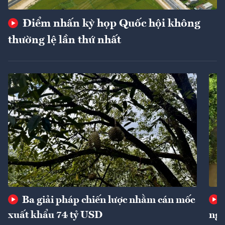
Điểm nhấn kỳ họp Quốc hội không
thường lệ lần thứ nhất
Ba giải pháp chiến lược nhằm cán mốc
xuất khẩu 74 tỷ USD
ngu