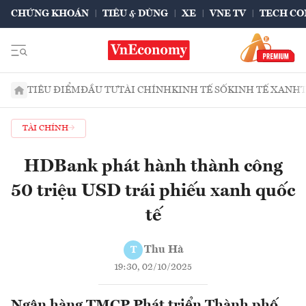
CHỨNG KHOÁN
TIÊU & DÙNG
XE
VNE TV
TECH CO
TIÊU ĐIỂM
ĐẦU TƯ
TÀI CHÍNH
KINH TẾ SỐ
KINH TẾ XANH
TÀI CHÍNH
HDBank phát hành thành công
50 triệu USD trái phiếu xanh quốc
tế
Thu Hà
T
19:30, 02/10/2025
Ngân hàng TMCP Phát triển Thành phố