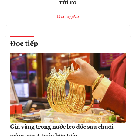
rủi ro
Đọc ngay
Đọc tiếp
Giá vàng trong nước leo dốc sau chuỗi