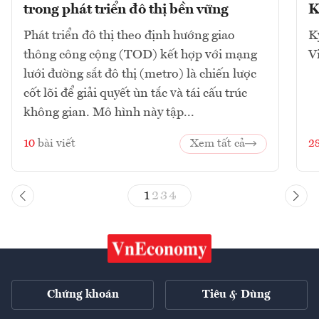
trong phát triển đô thị bền vững
K
Phát triển đô thị theo định hướng giao
K
thông công cộng (TOD) kết hợp với mạng
V
lưới đường sắt đô thị (metro) là chiến lược
cốt lõi để giải quyết ùn tắc và tái cấu trúc
không gian. Mô hình này tập...
10
bài viết
Xem tất cả
2
1
2
3
4
Chứng khoán
Tiêu & Dùng