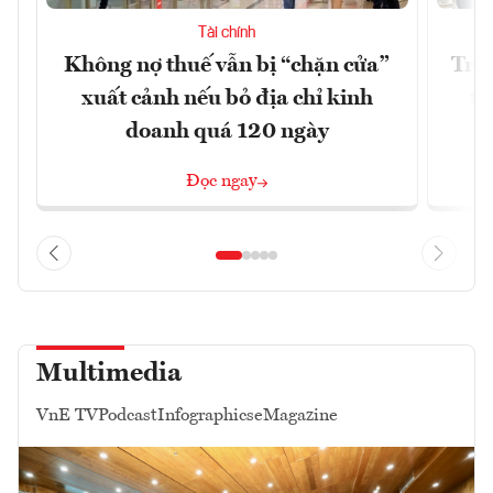
Tài chính
Không nợ thuế vẫn bị “chặn cửa”
Tron
xuất cảnh nếu bỏ địa chỉ kinh
từ
doanh quá 120 ngày
Đọc ngay
Multimedia
VnE TV
Podcast
Infographics
eMagazine