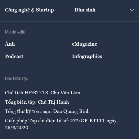
Cafe BĐS
Thị trường
Kinh doanh
Kết nối
Tạp chí kinh tế Việt Nam
eMagazine
Nhà đầu tư
Du lịch
Công nghệ & Startup
Dân sinh
Tư vấn
Nông sản
Doanh nhân
Tư vấn Tiêu & Dùng
Infographics
Hạ tầng
Sức khỏe
Khung pháp lý
Doanh nghiệp
Địa phương
Thị trường
Bảo hiểm
Multimedia
Sự kiện
Nhân lực
Ảnh
eMagazine
Đẹp +
An sinh
Podcast
Infographics
Giải trí
Y tế
Nhà
Ban Biên tập
Ẩm thực
Chủ tịch HĐBT: TS. Chử Văn Lâm
Tổng biên tập: Chử Thị Hạnh
Tổng thư ký tòa soạn: Đào Quang Bính
Giấy phép Tạp chí điện tử số: 272/GP-BTTTT ngày
26/6/2020