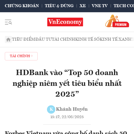
CHỨNG KHOÁN
TIÊU & DÙNG
XE
VNE TV
TECH CO
TIÊU ĐIỂM
ĐẦU TƯ
TÀI CHÍNH
KINH TẾ SỐ
KINH TẾ XANH
TÀI CHÍNH
HDBank vào “Top 50 doanh
nghiệp niêm yết tiêu biểu nhất
2025”
Khánh Huyền
K
15:17, 22/08/2025
Forbes Vietnam vừa công bố danh sách 50