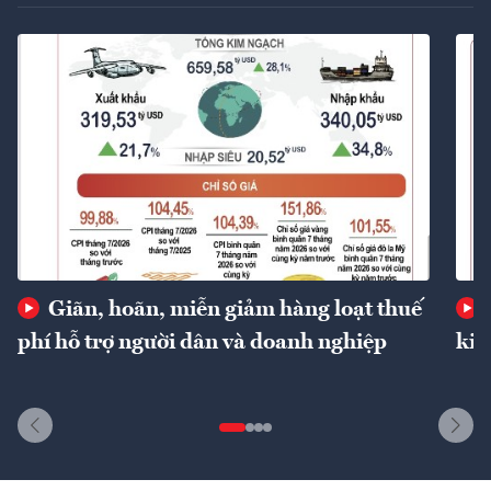
Giãn, hoãn, miễn giảm hàng loạt thuế
phí hỗ trợ người dân và doanh nghiệp
kin