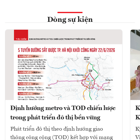
Dòng sự kiện
Định hướng metro và TOD chiến lược
K
trong phát triển đô thị bền vững
K
Phát triển đô thị theo định hướng giao
K
thông công cộng (TOD) kết hợp với mạng
V