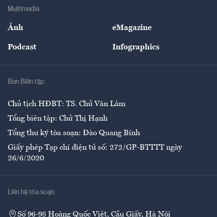
Địa phương
Thị trường
Bảo hiểm
Multimedia
Sự kiện
Nhân lực
Ảnh
eMagazine
Đẹp +
An sinh
Podcast
Infographics
Giải trí
Y tế
Nhà
Ban Biên tập
Ẩm thực
Chủ tịch HĐBT: TS. Chử Văn Lâm
Tổng biên tập: Chử Thị Hạnh
Tổng thư ký tòa soạn: Đào Quang Bính
Giấy phép Tạp chí điện tử số: 272/GP-BTTTT ngày
26/6/2020
Liên hệ tòa soạn
Số 96-98 Hoàng Quốc Việt, Cầu Giấy, Hà Nội