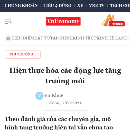
CHỨNG KHOÁN
TIÊU & DÙNG
XE
VNE TV
TECH CO
TIÊU ĐIỂM
ĐẦU TƯ
TÀI CHÍNH
KINH TẾ SỐ
KINH TẾ XANH
THỊ TRƯỜNG
Hiện thực hóa các động lực tăng
trưởng mới
Vũ Khuê
V
23:36, 11/08/2024
Theo đánh giá của các chuyên gia, mô
hình tăng trưởng hiện tại vẫn chưa tạo