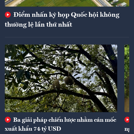
Điểm nhấn kỳ họp Quốc hội không
thường lệ lần thứ nhất
Ba giải pháp chiến lược nhằm cán mốc
xuất khẩu 74 tỷ USD
ngu