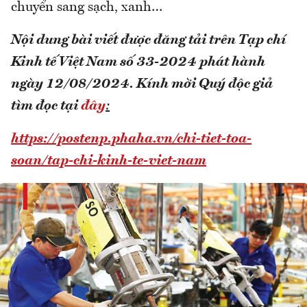
chuyển sang sạch, xanh…
Nội dung bài viết được đăng tải trên Tạp chí
Kinh tế Việt Nam số 33-2024 phát hành
ngày 12/08/2024.
Kính mời Quý độc giả
tìm đọc tại
đây
:
https://postenp.phaha.vn/chi-tiet-toa-
soan/tap-chi-kinh-te-viet-nam