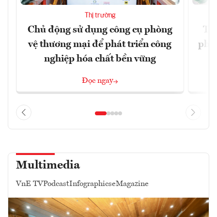
Thị trường
Chủ động sử dụng công cụ phòng
TP.
vệ thương mại để phát triển công
phẩ
nghiệp hóa chất bền vững
Đọc ngay
Multimedia
VnE TV
Podcast
Infographics
eMagazine