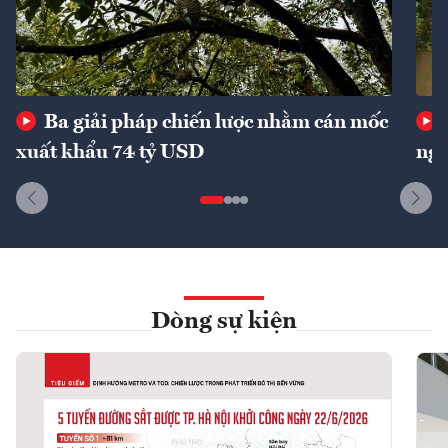
Ba giải pháp chiến lược nhằm cán mốc
xuất khẩu 74 tỷ USD
ngu
Dòng sự kiện