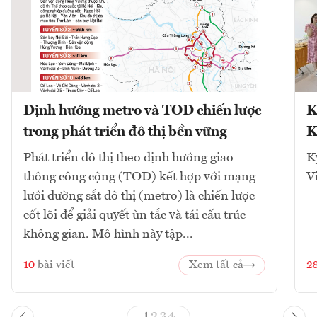
Định hướng metro và TOD chiến lược
K
trong phát triển đô thị bền vững
K
Phát triển đô thị theo định hướng giao
K
thông công cộng (TOD) kết hợp với mạng
V
lưới đường sắt đô thị (metro) là chiến lược
cốt lõi để giải quyết ùn tắc và tái cấu trúc
không gian. Mô hình này tập...
10
bài viết
Xem tất cả
2
1
2
3
4