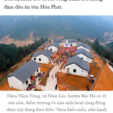
đậm dấu ấn tôn Hòa Phát.
Thôn Nậm Tông, xã Nậm Lúc, huyện Bắc Hà có 15
căn nhà, điểm trường và nhà sinh hoạt cộng đồng
được xây dựng theo kiểu "thôn kiểu mẫu, nhà hạnh