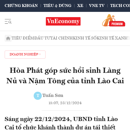
CHỨNG KHOÁN
TIÊU & DÙNG
XE
VNE TV
TECH CO
TIÊU ĐIỂM
ĐẦU TƯ
TÀI CHÍNH
KINH TẾ SỐ
KINH TẾ XANH
DOANH NGHIỆP
Hòa Phát góp sức hồi sinh Làng
Nủ và Nậm Tông của tỉnh Lào Cai
Tuấn Sơn
T
15:07, 23/12/2024
Sáng ngày 22/12/2024, UBND tỉnh Lào
Cai tổ chức khánh thành dự án tái thiết