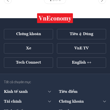
Chứng khoán
Tiêu & Dùng
Xe
VnE TV
Tech Connect
English ++
Tất cả chuyên mục
Kinh tế xanh
Tiêu điểm
Chuyển động xanh
Tài chính
Chứng khoán
Pháp lý
Ngân hàng
Doanh nghiệp niêm yết