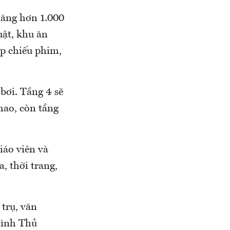
năng hơn 1.000
uật, khu ăn
ạp chiếu phim,
bơi. Tầng 4 sẽ
thao, còn tầng
iáo viên và
, thời trang,
 trụ, văn
hình Thủ