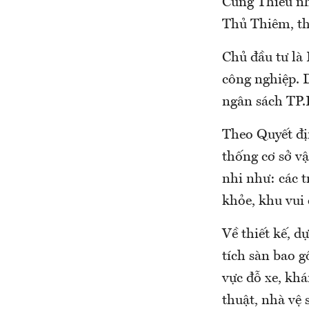
Cung Thiếu nh
Thủ Thiêm, t
Chủ đầu tư là
công nghiệp. 
ngân sách TP.
Theo Quyết địn
thống cơ sở vậ
nhi như: các t
khỏe, khu vui c
Về thiết kế, d
tích sàn bao 
vực đỗ xe, kh
thuật, nhà vệ s