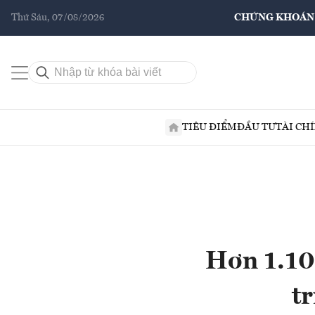
Thứ Sáu, 07/08/2026
CHỨNG KHOÁN
TIÊU ĐIỂM
ĐẦU TƯ
TÀI CH
Hơn 1.100
t