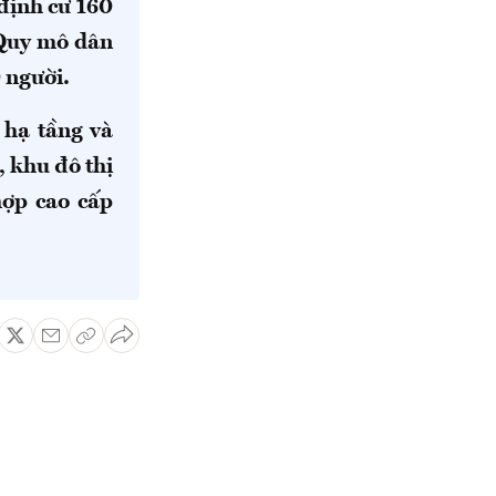
 định cư 160
 Quy mô dân
 người.
 hạ tầng và
 khu đô thị
hợp cao cấp