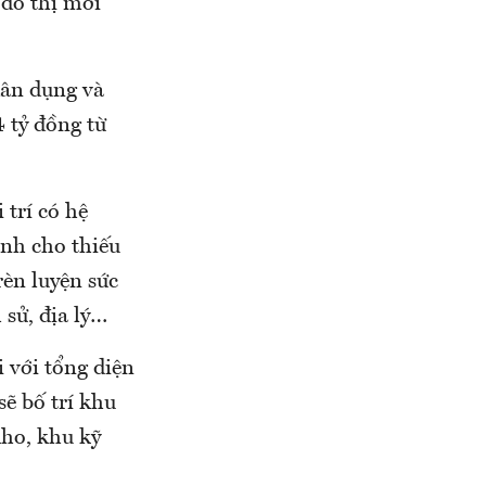
 đô thị mới
dân dụng và
 tỷ đồng từ
 trí có hệ
ành cho thiếu
rèn luyện sức
 sử, địa lý…
 với tổng diện
ẽ bố trí khu
kho, khu kỹ