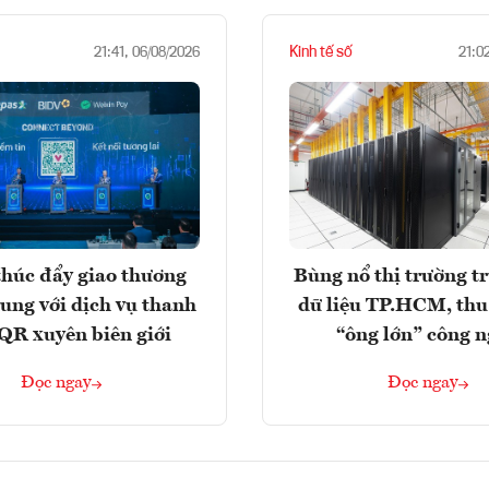
Kinh tế số
21:41, 06/08/2026
21:0
húc đẩy giao thương
Bùng nổ thị trường t
rung với dịch vụ thanh
dữ liệu TP.HCM, thu
QR xuyên biên giới
“ông lớn” công 
Đọc ngay
Đọc ngay