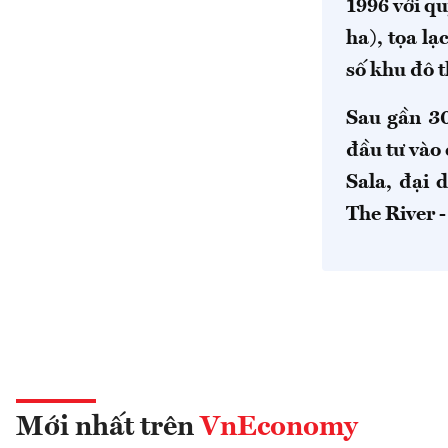
1996 với qu
ha), tọa l
số khu đô 
Sau gần 30
đầu tư vào
Sala, đại 
The River -
Mới nhất trên
VnEconomy