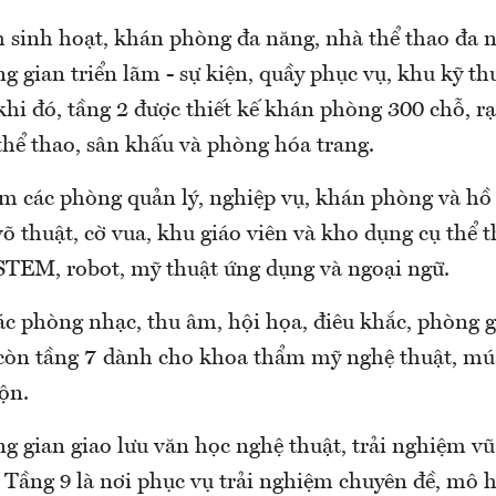
h sinh hoạt, khán phòng đa năng, nhà thể thao đa 
g gian triển lãm - sự kiện, quầy phục vụ, khu kỹ th
khi đó, tầng 2 được thiết kế khán phòng 300 chỗ, r
thể thao, sân khấu và phòng hóa trang.
m các phòng quản lý, nghiệp vụ, khán phòng và hồ 
 võ thuật, cờ vua, khu giáo viên và kho dụng cụ thể 
TEM, robot, mỹ thuật ứng dụng và ngoại ngữ.
ác phòng nhạc, thu âm, hội họa, điêu khắc, phòng g
 còn tầng 7 dành cho khoa thẩm mỹ nghệ thuật, múa
ộn.
g gian giao lưu văn học nghệ thuật, trải nghiệm vũ
 Tầng 9 là nơi phục vụ trải nghiệm chuyên đề, mô 