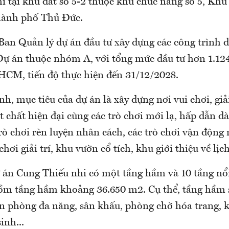
i tại khu đất số 5-2 thuộc khu chức năng số 5, Khu
hành phố Thủ Đức.
 Ban Quản lý dự án đầu tư xây dựng các công trình 
Dự án thuộc nhóm A, với tổng mức đầu tư hơn 1.124
HCM, tiến độ thực hiện đến 31/12/2028.
h, mục tiêu của dự án là xây dựng nơi vui chơi, giải
t chất hiện đại cùng các trò chơi mới lạ, hấp dẫn d
rò chơi rèn luyện nhân cách, các trò chơi vận động 
hơi giải trí, khu vườn cổ tích, khu giới thiệu về lịch
ự án Cung Thiếu nhi có một tầng hầm và 10 tầng nổi
gồm tầng hầm khoảng 36.650 m2. Cụ thể, tầng hầm s
án phòng đa năng, sân khấu, phòng chờ hóa trang, 
inh...