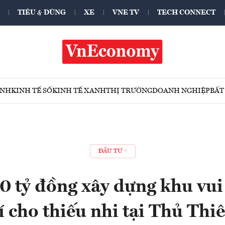
TIÊU & DÙNG
XE
VNE TV
TECH CONNECT
ÍNH
KINH TẾ SỐ
KINH TẾ XANH
THỊ TRƯỜNG
DOANH NGHIỆP
BẤT
ĐẦU TƯ
 tỷ đồng xây dựng khu vui 
rí cho thiếu nhi tại Thủ Thi