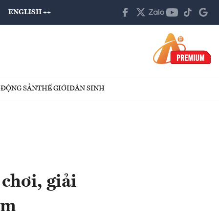
ENGLISH ++
 ĐỘNG SẢN
THẾ GIỚI
DÂN SINH
chơi, giải
êm