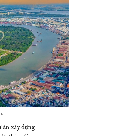
a.
 án xây dựng