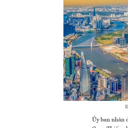
K
Ủy ban nhân d