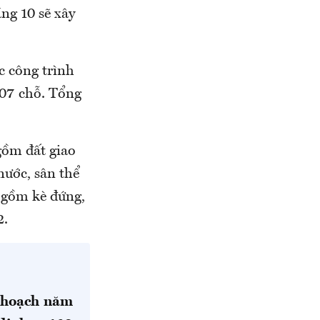
ng 10 sẽ xây
 công trình
207 chỗ. Tổng
gồm đất giao
nước, sân thể
 gồm kè đứng,
2.
 hoạch năm