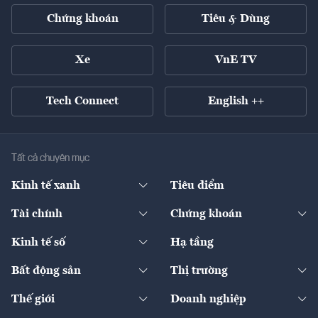
Chứng khoán
Tiêu & Dùng
Xe
VnE TV
Tech Connect
English ++
Tất cả chuyên mục
Kinh tế xanh
Tiêu điểm
Chuyển động xanh
Tài chính
Chứng khoán
Pháp lý
Ngân hàng
Doanh nghiệp niêm yết
Kinh tế số
Hạ tầng
Thương hiệu xanh
Thị trường vốn
Thị trường
Sản phẩm - Thị trường
Bất động sản
Thị trường
Diễn đàn
Thuế
Đầu tư
Tài sản số
Chính sách
Xuất nhập khẩu
Thế giới
Doanh nghiệp
Bảo hiểm
Quốc tế
Dịch vụ số
Thị trường
Khung pháp lý