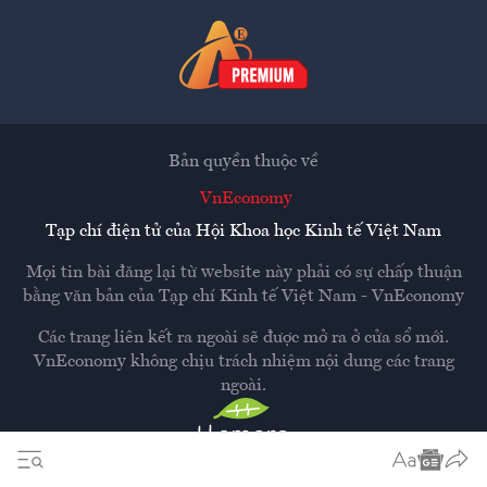
Bản quyền thuộc về
VnEconomy
Tạp chí điện tử của Hội Khoa học Kinh tế Việt Nam
Mọi tin bài đăng lại từ website này phải có sự chấp thuận
bằng văn bản của
Tạp chí Kinh tế Việt Nam - VnEconomy
Các trang liên kết ra ngoài sẽ được mở ra ở cửa sổ mới.
VnEconomy không chịu trách nhiệm nội dung các trang
ngoài.
Thiết kế và phát triển bởi
Hemera Media