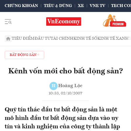
CHỨNG KHOÁN
TIÊU & DÙNG
XE
VNE TV
TECH CO
TIÊU ĐIỂM
ĐẦU TƯ
TÀI CHÍNH
KINH TẾ SỐ
KINH TẾ XANH
BẤT ĐỘNG SẢN
Kênh vốn mới cho bất động sản?
Hoàng Lộc
H
10:33, 02/10/2007
Quỹ tín thác đầu tư bất động sản là một
mô hình đầu tư bất động sản dựa vào uy
tín và kinh nghiệm của công ty thành lập