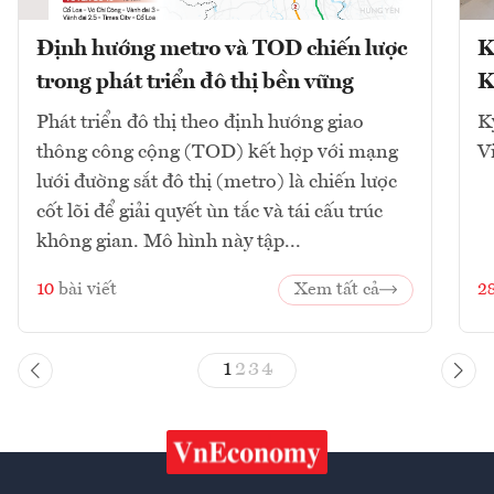
Định hướng metro và TOD chiến lược
K
trong phát triển đô thị bền vững
K
Phát triển đô thị theo định hướng giao
K
thông công cộng (TOD) kết hợp với mạng
V
lưới đường sắt đô thị (metro) là chiến lược
cốt lõi để giải quyết ùn tắc và tái cấu trúc
không gian. Mô hình này tập...
10
bài viết
Xem tất cả
2
1
2
3
4