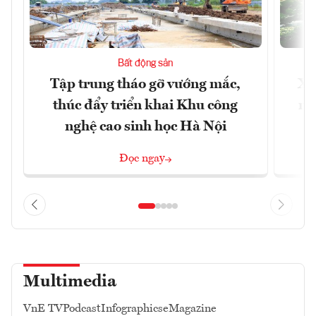
Bất động sản
Tập trung tháo gỡ vướng mắc,
Xâ
thúc đẩy triển khai Khu công
nâ
nghệ cao sinh học Hà Nội
Đọc ngay
Multimedia
VnE TV
Podcast
Infographics
eMagazine