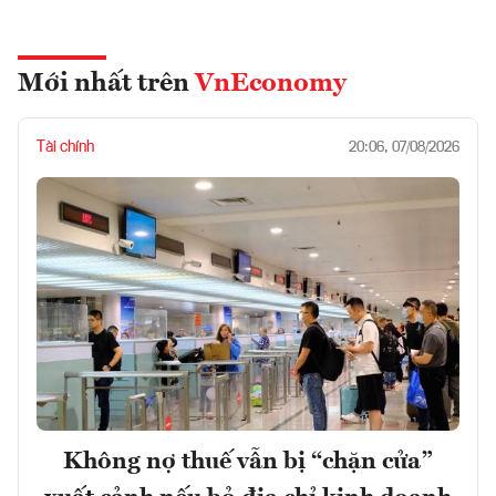
Mới nhất trên
VnEconomy
Tài chính
20:06, 07/08/2026
Không nợ thuế vẫn bị “chặn cửa”