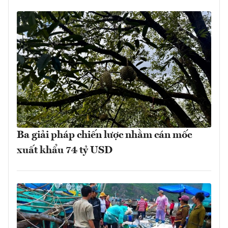
Ba giải pháp chiến lược nhằm cán mốc
xuất khẩu 74 tỷ USD