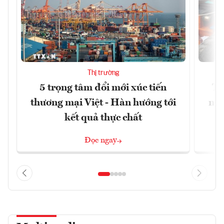
Thị trường
5 trọng tâm đổi mới xúc tiến
Th
thương mại Việt - Hàn hướng tới
ngh
kết quả thực chất
Đọc ngay