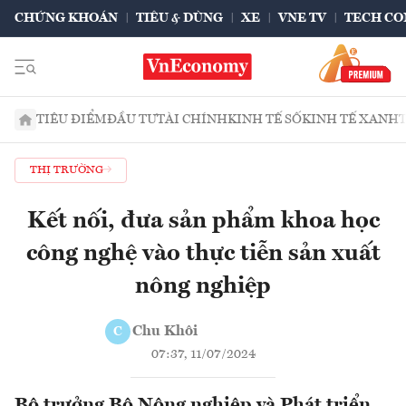
CHỨNG KHOÁN
TIÊU & DÙNG
XE
VNE TV
TECH CO
TIÊU ĐIỂM
ĐẦU TƯ
TÀI CHÍNH
KINH TẾ SỐ
KINH TẾ XANH
THỊ TRƯỜNG
Kết nối, đưa sản phẩm khoa học
công nghệ vào thực tiễn sản xuất
nông nghiệp
Chu Khôi
C
07:37, 11/07/2024
Bộ trưởng Bộ Nông nghiệp và Phát triển