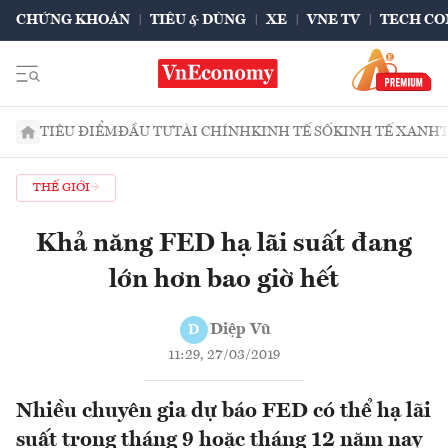
CHỨNG KHOÁN
TIÊU & DÙNG
XE
VNE TV
TECH CO
TIÊU ĐIỂM
ĐẦU TƯ
TÀI CHÍNH
KINH TẾ SỐ
KINH TẾ XANH
THẾ GIỚI
Khả năng FED hạ lãi suất đang
lớn hơn bao giờ hết
Diệp Vũ
D
11:29, 27/03/2019
Nhiều chuyên gia dự báo FED có thể hạ lãi
suất trong tháng 9 hoặc tháng 12 năm nay