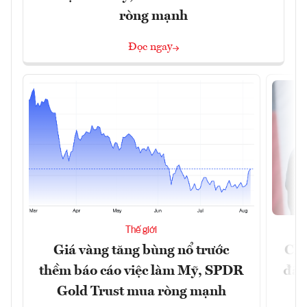
ròng mạnh
Đọc ngay
Thế giới
Giá vàng tăng bùng nổ trước
Chí
thềm báo cáo việc làm Mỹ, SPDR
đã 
Gold Trust mua ròng mạnh