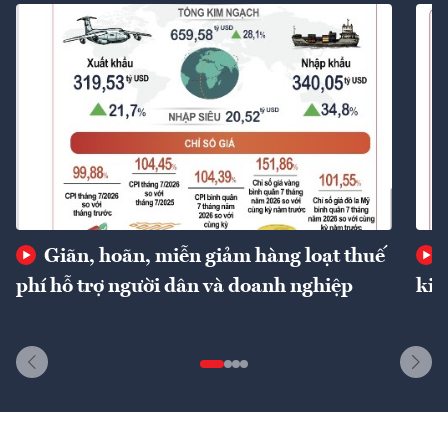
Giãn, hoãn, miễn giảm hàng loạt thuế
phí hỗ trợ người dân và doanh nghiệp
kin