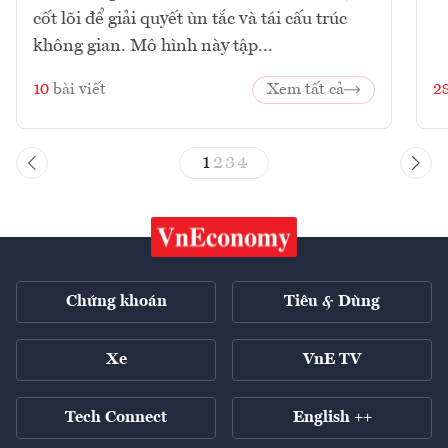
cốt lõi để giải quyết ùn tắc và tái cấu trúc
không gian. Mô hình này tập...
10
bài viết
Xem tất cả
2
1
2
3
4
Chứng khoán
Tiêu & Dùng
Xe
VnE TV
Tech Connect
English ++