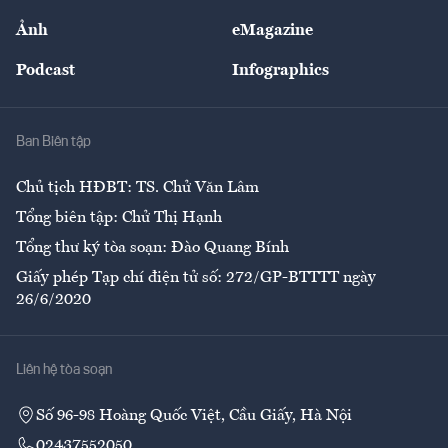
Sự kiện
Nhân lực
Ảnh
eMagazine
Đẹp +
An sinh
Podcast
Infographics
Giải trí
Y tế
Nhà
Ban Biên tập
Ẩm thực
Chủ tịch HĐBT: TS. Chử Văn Lâm
Tổng biên tập: Chử Thị Hạnh
Tổng thư ký tòa soạn: Đào Quang Bính
Giấy phép Tạp chí điện tử số: 272/GP-BTTTT ngày
26/6/2020
Liên hệ tòa soạn
Số 96-98 Hoàng Quốc Việt, Cầu Giấy, Hà Nội
02437552050