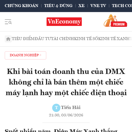
CHỨNG KHOÁN
TIÊU & DÙNG
XE
VNE TV
TECH CO
TIÊU ĐIỂM
ĐẦU TƯ
TÀI CHÍNH
KINH TẾ SỐ
KINH TẾ XANH
DOANH NGHIỆP
Khi bài toán doanh thu của DMX
không chỉ là bán thêm một chiếc
máy lạnh hay một chiếc điện thoại
Tiến Hải
T
21:30, 03/06/2026
Suốt nhiều năm, Điện Máy Xanh thắng