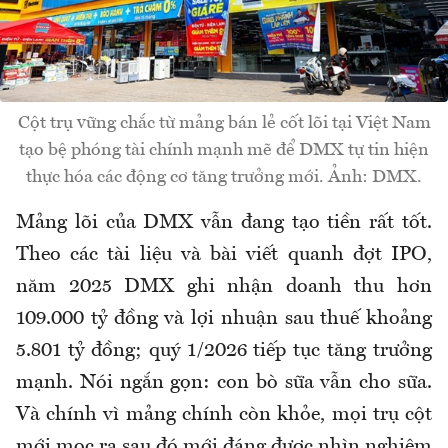
Cột trụ vững chắc từ mảng bán lẻ cốt lõi tại Việt Nam
tạo bệ phóng tài chính mạnh mẽ để DMX tự tin hiện
thực hóa các động cơ tăng trưởng mới. Ảnh: DMX.
Mảng lõi của DMX vẫn đang tạo tiền rất tốt.
Theo các tài liệu và bài viết quanh đợt IPO,
năm 2025 DMX ghi nhận doanh thu hơn
109.000 tỷ đồng và lợi nhuận sau thuế khoảng
5.801 tỷ đồng; quý 1/2026 tiếp tục tăng trưởng
mạnh. Nói ngắn gọn: con bò sữa vẫn cho sữa.
Và chính vì mảng chính còn khỏe, mọi trụ cột
mới mọc ra sau đó mới đáng được nhìn nghiêm