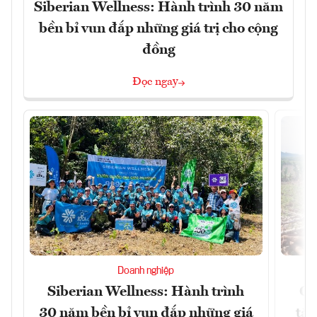
Siberian Wellness: Hành trình 30 năm
bền bỉ vun đắp những giá trị cho cộng
đồng
Đọc ngay
Doanh nghiệp
Siberian Wellness: Hành trình
Gi
30 năm bền bỉ vun đắp những giá
tăn