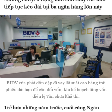
tiếp tục kéo dài tại ba ngân hàng lớn này
BIDV vừa phải dồn dập đi vay lãi suất cao bằng trái
phiếu dài hạn để cân đối vốn, khi kế hoạch tăng vốn
điều lệ vẫn chưa khả thi.
Trễ hơn những năm trước, cuối cùng Ngân