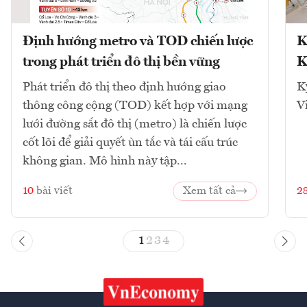
Định hướng metro và TOD chiến lược
K
trong phát triển đô thị bền vững
K
Phát triển đô thị theo định hướng giao
K
thông công cộng (TOD) kết hợp với mạng
V
lưới đường sắt đô thị (metro) là chiến lược
cốt lõi để giải quyết ùn tắc và tái cấu trúc
không gian. Mô hình này tập...
10
bài viết
Xem tất cả
2
1
2
3
4