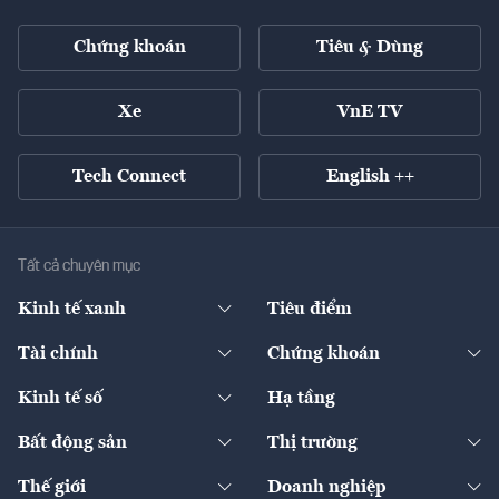
Chứng khoán
Tiêu & Dùng
Xe
VnE TV
Tech Connect
English ++
Tất cả chuyên mục
Kinh tế xanh
Tiêu điểm
Chuyển động xanh
Tài chính
Chứng khoán
Pháp lý
Ngân hàng
Doanh nghiệp niêm yết
Kinh tế số
Hạ tầng
Thương hiệu xanh
Thị trường vốn
Thị trường
Sản phẩm - Thị trường
Bất động sản
Thị trường
Diễn đàn
Thuế
Đầu tư
Tài sản số
Chính sách
Xuất nhập khẩu
Thế giới
Doanh nghiệp
Bảo hiểm
Quốc tế