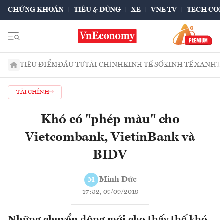
CHỨNG KHOÁN
TIÊU & DÙNG
XE
VNE TV
TECH CO
TIÊU ĐIỂM
ĐẦU TƯ
TÀI CHÍNH
KINH TẾ SỐ
KINH TẾ XANH
TÀI CHÍNH
Khó có "phép màu" cho
Vietcombank, VietinBank và
BIDV
Minh Đức
M
17:32, 09/09/2018
Những chuyển động mới cho thấy thế khó