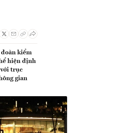
p đoàn kiểm
thể hiện định
với trục
hông gian