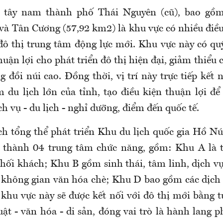
 tây nam thành phố Thái Nguyên (cũ), bao gồ
và Tân Cương (57,92 km2) là khu vực có nhiều điều 
 đô thị trung tâm động lực mới. Khu vực này có quỹ
uận lợi cho phát triển đô thị hiện đại, giảm thiểu 
g đồi núi cao. Đồng thời, vị trí này trực tiếp kết
m du lịch lớn của tỉnh, tạo điều kiện thuận lợi để
ch vụ - du lịch - nghỉ dưỡng, điểm đến quốc tế.
h tổng thể phát triển Khu du lịch quốc gia Hồ Nú
 thành 04 trung tâm chức năng, gồm: Khu A là 
phối khách; Khu B gồm sinh thái, tâm linh, dịch vụ
 không gian văn hóa chè; Khu D bao gồm các dịch 
c khu vực này sẽ được kết nối với đô thị mới bằng 
uật - văn hóa - di sản, đóng vai trò là hành lang p