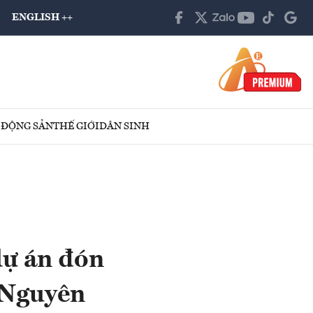
ENGLISH ++
 ĐỘNG SẢN
THẾ GIỚI
DÂN SINH
dự án đón
 Nguyên