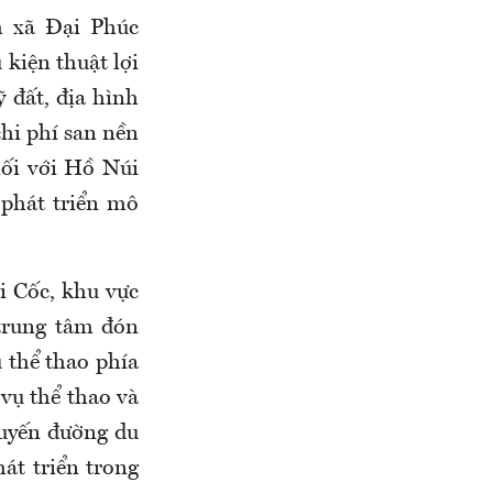
m xã Đại Phúc
kiện thuật lợi
 đất, địa hình
chi phí san nền
 nối với Hồ Núi
 phát triển mô
i Cốc, khu vực
trung tâm đón
 thể thao phía
vụ thể thao và
tuyến đường du
hát triển trong