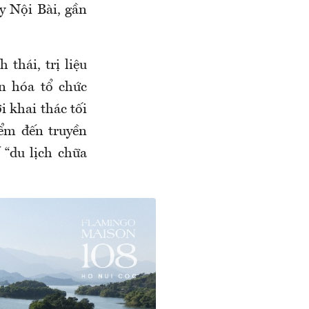
y Nội Bài, gần
 thái, trị liệu
ăn hóa tổ chức
 khai thác tối
iểm đến truyền
“du lịch chữa