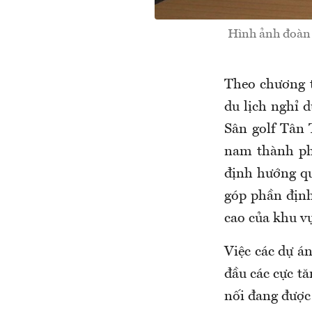
Hình ảnh đoàn 
Theo chương t
du lịch nghỉ 
Sân golf Tân 
nam thành ph
định hướng qu
góp phần định 
cao của khu vự
Việc các dự án
đầu các cực tă
nối đang được