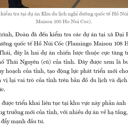
kiểm tra tại dự án Khu du lịch nghỉ dưỡng quốc tế Hồ Nú
Maison 108 Ho Nui Coc).
rình, Đoàn đã đến kiểm tra các dự án tại xã Đạ
dưỡng quốc tế Hồ Núi Cốc (Flamingo Maison 108 
Thái, đây là hai dự án chiến lược thuộc cực tăng t
ố Thái Nguyên (cũ) của tỉnh. Đây được xem là bư
y hoạch của tỉnh, tạo động lực phát triển mới ch
vị lại vai trò của tỉnh trên bản đồ du lịch và dịc
c.
 được triển khai liên tục tại khu vực này phản án
ng trưởng mới của tỉnh, với nhiều dự án về hạ tầng,
 đẩy mạnh đầu tư.