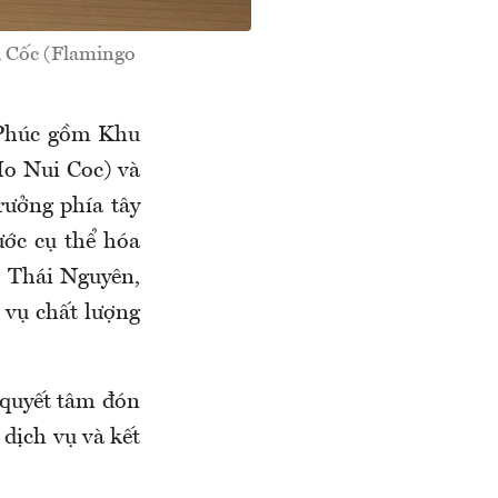
i Cốc (Flamingo
i Phúc gồm Khu
Ho Nui Coc) và
rưởng phía tây
ớc cụ thể hóa
o Thái Nguyên,
h vụ chất lượng
h quyết tâm đón
 dịch vụ và kết