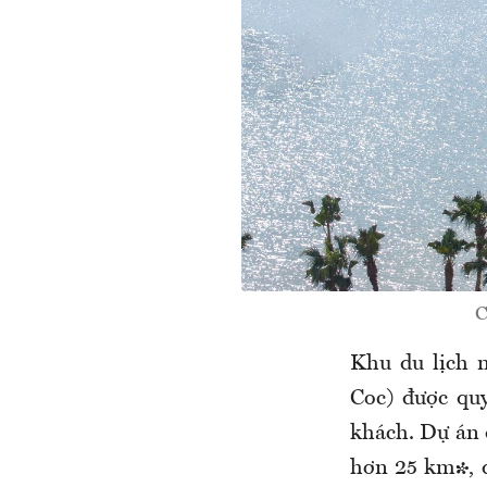
C
Khu du lịch 
Coc) được qu
khách. Dự án 
hơn 25 km², đ