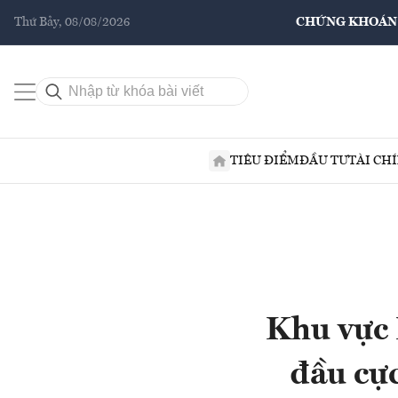
Thứ Bảy, 08/08/2026
CHỨNG KHOÁN
TIÊU ĐIỂM
ĐẦU TƯ
TÀI CH
Khu vực 
đầu cự