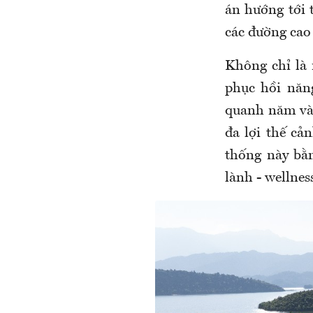
án hướng tới 
các đường cao 
Không chỉ là n
phục hồi năng
quanh năm và 
đa lợi thế cả
thống này bằ
lành - wellnes