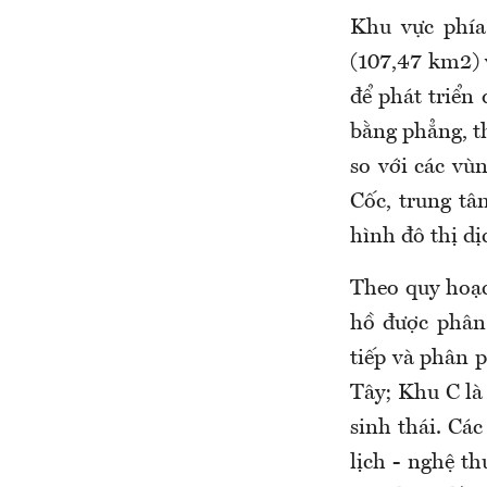
Khu vực phía
(107,47 km2) 
để phát triển
bằng phẳng, th
so với các vùn
Cốc, trung tâ
hình đô thị dị
Theo quy hoạc
hồ được phân
tiếp và phân 
Tây; Khu C là
sinh thái. Cá
lịch - nghệ th