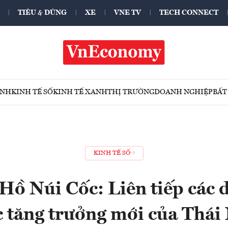
TIÊU & DÙNG
XE
VNE TV
TECH CONNECT
ÍNH
KINH TẾ SỐ
KINH TẾ XANH
THỊ TRƯỜNG
DOANH NGHIỆP
BẤT
KINH TẾ SỐ
Hồ Núi Cốc: Liên tiếp các 
c tăng trưởng mới của Thái