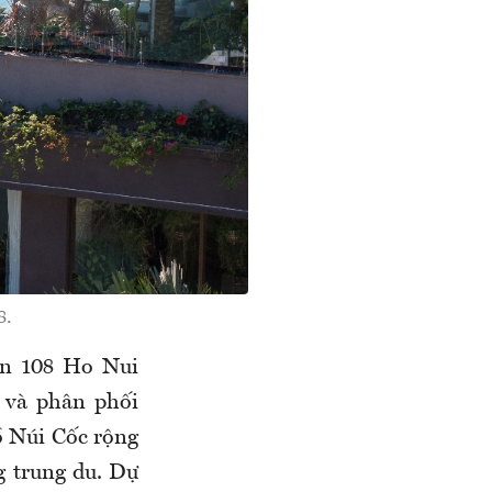
8.
on 108 Ho Nui
 và phân phối
ồ Núi Cốc rộng
g trung du. Dự