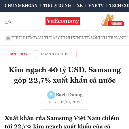
CHỨNG KHOÁN
TIÊU & DÙNG
XE
VNE TV
TECH CO
TIÊU ĐIỂM
ĐẦU TƯ
TÀI CHÍNH
KINH TẾ SỐ
KINH TẾ XANH
ĐỐI THOẠI
DOANH NGHIỆP
Kim ngạch 40 tỷ USD, Samsung
góp 22,7% xuất khẩu cả nước
Bạch Dương
B
15:51, 07/01/2017
Xuất khẩu của Samsung Việt Nam chiếm
tới 22,7% kim ngạch xuất khẩu của cả