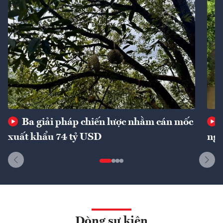
Ba giải pháp chiến lược nhằm cán mốc
xuất khẩu 74 tỷ USD
ngu
Dòng sự kiện