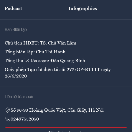
Đẹp +
An sinh
Podcast
Infographics
Giải trí
Y tế
Nhà
Ban Biên tập
Ẩm thực
Chủ tịch HĐBT: TS. Chử Văn Lâm
Tổng biên tập: Chử Thị Hạnh
Tổng thư ký tòa soạn: Đào Quang Bính
Giấy phép Tạp chí điện tử số: 272/GP-BTTTT ngày
26/6/2020
Liên hệ tòa soạn
Số 96-98 Hoàng Quốc Việt, Cầu Giấy, Hà Nội
02437552050