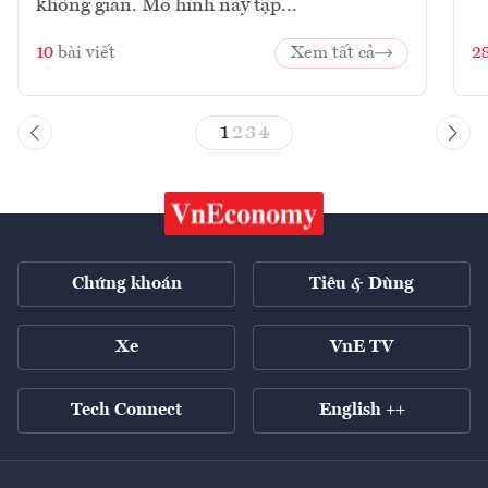
không gian. Mô hình này tập...
10
bài viết
Xem tất cả
2
1
2
3
4
Chứng khoán
Tiêu & Dùng
Xe
VnE TV
Tech Connect
English ++