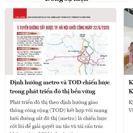
Định hướng metro và TOD chiến lược
K
trong phát triển đô thị bền vững
K
Phát triển đô thị theo định hướng giao
K
thông công cộng (TOD) kết hợp với mạng
V
lưới đường sắt đô thị (metro) là chiến lược
cốt lõi để giải quyết ùn tắc và tái cấu trúc