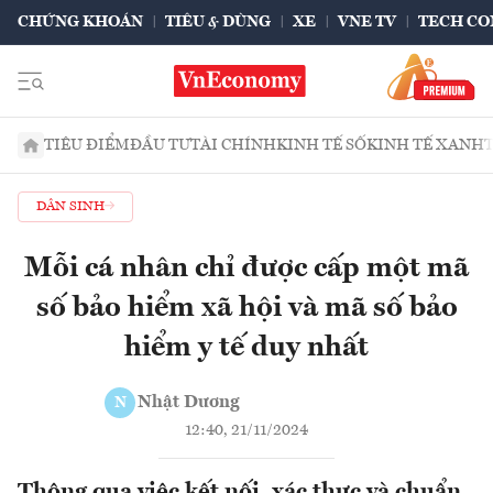
CHỨNG KHOÁN
TIÊU & DÙNG
XE
VNE TV
TECH CO
TIÊU ĐIỂM
ĐẦU TƯ
TÀI CHÍNH
KINH TẾ SỐ
KINH TẾ XANH
DÂN SINH
Mỗi cá nhân chỉ được cấp một mã
số bảo hiểm xã hội và mã số bảo
hiểm y tế duy nhất
Nhật Dương
N
12:40, 21/11/2024
Thông qua việc kết nối, xác thực và chuẩn