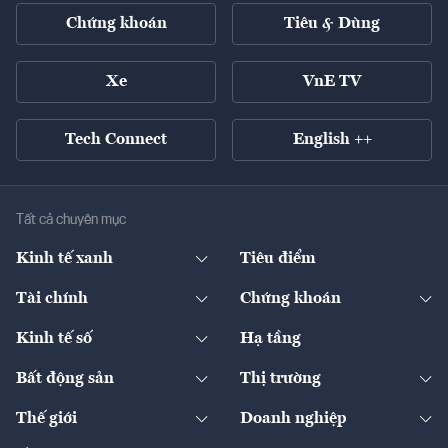
Chứng khoán
Tiêu & Dùng
Xe
VnE TV
Tech Connect
English ++
Tất cả chuyên mục
Kinh tế xanh
Tiêu điểm
Chuyển động xanh
Tài chính
Chứng khoán
Pháp lý
Ngân hàng
Doanh nghiệp niêm yết
Kinh tế số
Hạ tầng
Thương hiệu xanh
Thị trường vốn
Thị trường
Sản phẩm - Thị trường
Bất động sản
Thị trường
Diễn đàn
Thuế
Đầu tư
Tài sản số
Chính sách
Xuất nhập khẩu
Thế giới
Doanh nghiệp
Bảo hiểm
Quốc tế
Dịch vụ số
Thị trường
Khung pháp lý
Kinh tế
Chuyển động