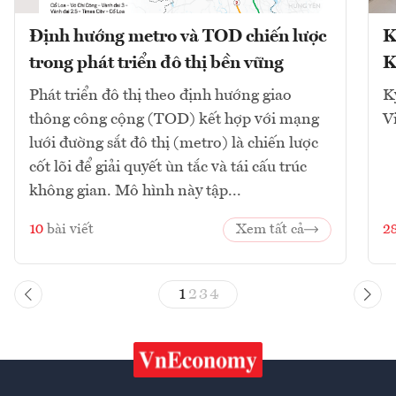
Định hướng metro và TOD chiến lược
K
trong phát triển đô thị bền vững
K
Phát triển đô thị theo định hướng giao
K
thông công cộng (TOD) kết hợp với mạng
V
lưới đường sắt đô thị (metro) là chiến lược
cốt lõi để giải quyết ùn tắc và tái cấu trúc
không gian. Mô hình này tập...
10
bài viết
Xem tất cả
2
1
2
3
4