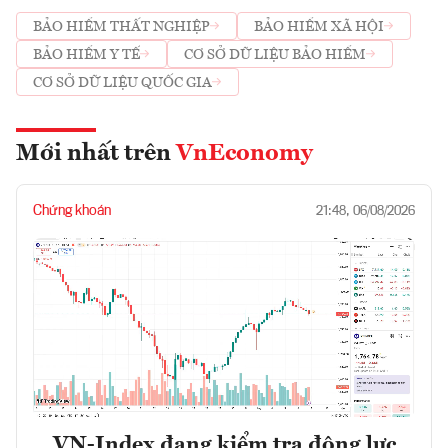
BẢO HIỂM THẤT NGHIỆP
BẢO HIỂM XÃ HỘI
BẢO HIỂM Y TẾ
CƠ SỞ DỮ LIỆU BẢO HIỂM
CƠ SỞ DỮ LIỆU QUỐC GIA
Mới nhất trên
VnEconomy
Chứng khoán
21:48, 06/08/2026
VN-Index đang kiểm tra động lực