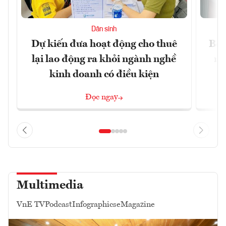
Dân sinh
Dự kiến đưa hoạt động cho thuê
Bộ 
lại lao động ra khỏi ngành nghề
ng
kinh doanh có điều kiện
Đọc ngay
Multimedia
VnE TV
Podcast
Infographics
eMagazine