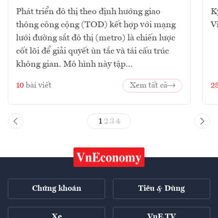
Phát triển đô thị theo định hướng giao
K
thông công cộng (TOD) kết hợp với mạng
V
lưới đường sắt đô thị (metro) là chiến lược
cốt lõi để giải quyết ùn tắc và tái cấu trúc
không gian. Mô hình này tập...
10
bài viết
Xem tất cả
2
1
2
3
4
Chứng khoán
Tiêu & Dùng
Xe
VnE TV