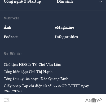
Công nghệ & Startup
Dân sinh
Tư vấn
Nông sản
Doanh nhân
Tư vấn Tiêu & Dùng
Infographics
Hạ tầng
Sức khỏe
Khung pháp lý
Doanh nghiệp
Địa phương
Thị trường
Bảo hiểm
Multimedia
Sự kiện
Nhân lực
Ảnh
eMagazine
Đẹp +
An sinh
Podcast
Infographics
Giải trí
Y tế
Nhà
Ban Biên tập
Ẩm thực
Chủ tịch HĐBT: TS. Chử Văn Lâm
Tổng biên tập: Chử Thị Hạnh
Tổng thư ký tòa soạn: Đào Quang Bính
Giấy phép Tạp chí điện tử số: 272/GP-BTTTT ngày
26/6/2020