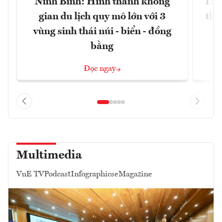
Ninh Bình: Hình thành không
Thế
gian du lịch quy mô lớn với 3
thự
vùng sinh thái núi - biển - đồng
bằng
Đọc ngay
Multimedia
VnE TV
Podcast
Infographics
eMagazine