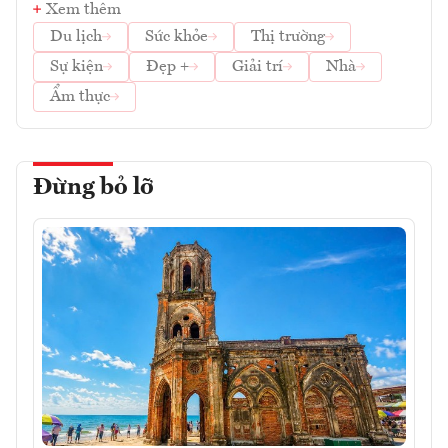
Xem thêm
Du lịch
Sức khỏe
Thị trường
Sự kiện
Đẹp +
Giải trí
Nhà
Ẩm thực
Đừng bỏ lỡ