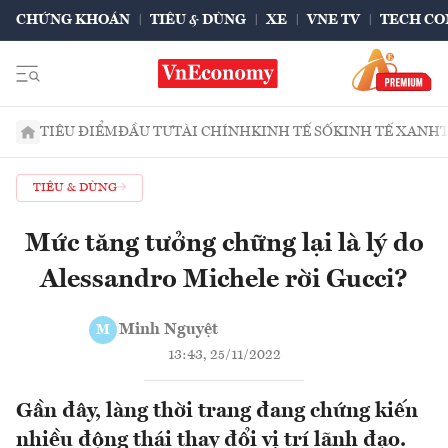
CHỨNG KHOÁN
TIÊU & DÙNG
XE
VNE TV
TECH CO
TIÊU ĐIỂM
ĐẦU TƯ
TÀI CHÍNH
KINH TẾ SỐ
KINH TẾ XANH
TIÊU & DÙNG
Mức tăng tưởng chững lại là lý do
Alessandro Michele rời Gucci?
Minh Nguyệt
M
13:43, 25/11/2022
Gần đây, làng thời trang đang chứng kiến
nhiều động thái thay đổi vị trí lãnh đạo.