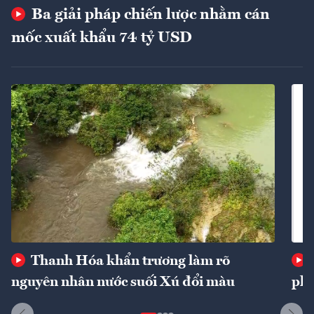
Ba giải pháp chiến lược nhằm cán
mốc xuất khẩu 74 tỷ USD
Thanh Hóa khẩn trương làm rõ
nguyên nhân nước suối Xú đổi màu
phí