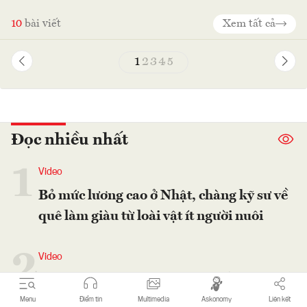
10
bài viết
Xem tất cả
1
2
3
4
5
Đọc nhiều nhất
1
Video
Bỏ mức lương cao ở Nhật, chàng kỹ sư về
quê làm giàu từ loài vật ít người nuôi
2
Video
Giải pháp kiềm chế lạm phát, ổn định
kinh tế vĩ mô 5 tháng cuối năm
Menu
Điểm tin
Multimedia
Askonomy
Liên kết