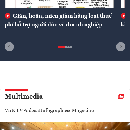
Giãn, hoãn, miễn giảm hàng loạt thuế
phí hỗ trợ người dân và doanh nghiệp
kin
Multimedia
VnE TV
Podcast
Infographics
eMagazine