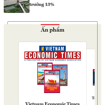
trưởng 13%
Ấn phẩm
Tạp chí
Vietnam Economic Times