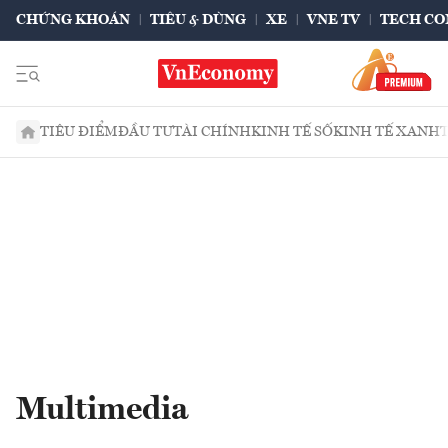
CHỨNG KHOÁN
TIÊU & DÙNG
XE
VNE TV
TECH CO
TIÊU ĐIỂM
ĐẦU TƯ
TÀI CHÍNH
KINH TẾ SỐ
KINH TẾ XANH
Multimedia