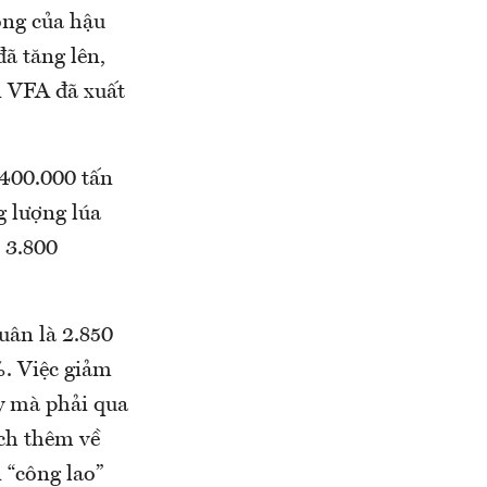
ộng của hậu
ã tăng lên,
n VFA đã xuất
 400.000 tấn
g lượng lúa
 3.800
uân là 2.850
%. Việc giảm
y mà phải qua
ích thêm về
 “công lao”