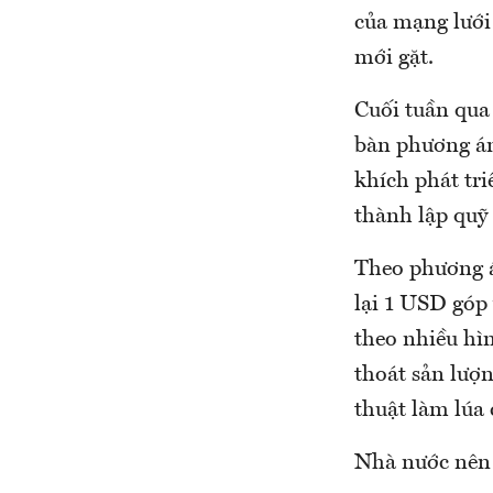
của mạng lưới
mới gặt.
Cuối tuần qu
bàn phương án
khích phát tri
thành lập quỹ
Theo phương á
lại 1 USD góp 
theo nhiều hìn
thoát sản lượ
thuật làm lúa 
Nhà nước nên