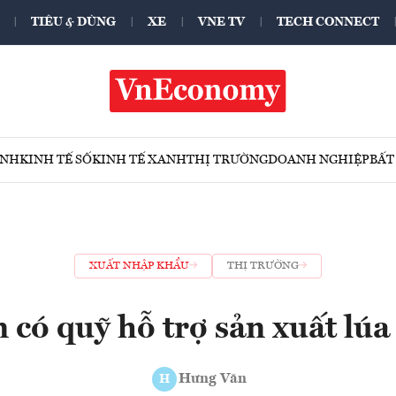
TIÊU & DÙNG
XE
VNE TV
TECH CONNECT
ÍNH
KINH TẾ SỐ
KINH TẾ XANH
THỊ TRƯỜNG
DOANH NGHIỆP
BẤT
XUẤT NHẬP KHẨU
THỊ TRƯỜNG
 có quỹ hỗ trợ sản xuất lúa
Hưng Văn
H