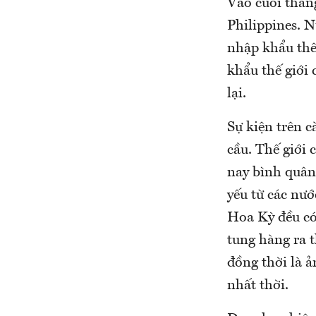
Vào cuối thán
Philippines. N
nhập khẩu thê
khẩu thế giới
lại.
Sự kiện trên c
cầu. Thế giới
nay bình quân
yếu từ các nư
Hoa Kỳ đều có
tung hàng ra 
đồng thời là 
nhất thời.