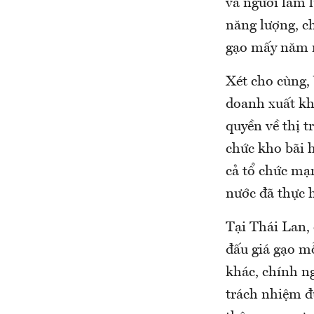
và người làm l
năng lượng, c
gạo mấy năm 
Xét cho cùng,
doanh xuất kh
quyền về thị t
chức kho bãi h
cả tổ chức mạn
nước đã thực 
Tại Thái Lan, 
đấu giá gạo m
khác, chính n
trách nhiệm đ