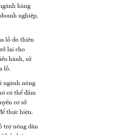
 ngành hàng
c doanh nghiệp,
a lỗ do thiên
rở lại cho
iều hành, sử
 lỗ.
hi ngành nông
hó có thể đảm
uyền cơ sở
để thực hiện.
ỗ trợ nông dân