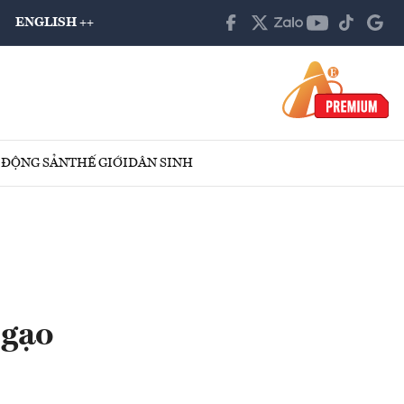
ENGLISH ++
 ĐỘNG SẢN
THẾ GIỚI
DÂN SINH
 gạo