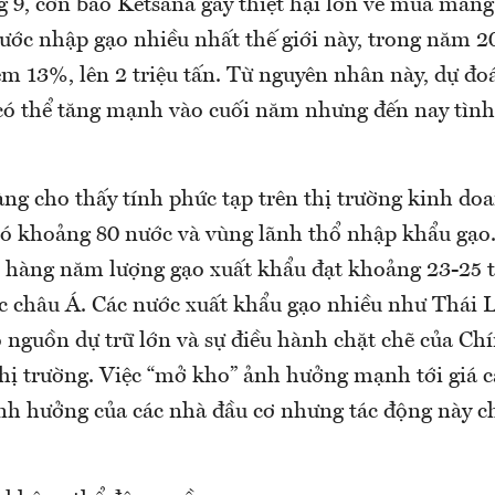
g 9, cơn bão Ketsana gây thiệt hại lớn về mùa màng
ước nhập gạo nhiều nhất thế giới này, trong năm 2
m 13%, lên 2 triệu tấn. Từ nguyên nhân này, dự đoá
 có thể tăng mạnh vào cuối năm nhưng đến nay tìn
àng cho thấy tính phức tạp trên thị trường kinh do
 có khoảng 80 nước và vùng lãnh thổ nhập khẩu gạo
 hàng năm lượng gạo xuất khẩu đạt khoảng 23-25 tr
ớc châu Á. Các nước xuất khẩu gạo nhiều như Thái 
 nguồn dự trữ lớn và sự điều hành chặt chẽ của Ch
thị trường. Việc “mở kho” ảnh hưởng mạnh tới giá c
ảnh hưởng của các nhà đầu cơ nhưng tác động này c