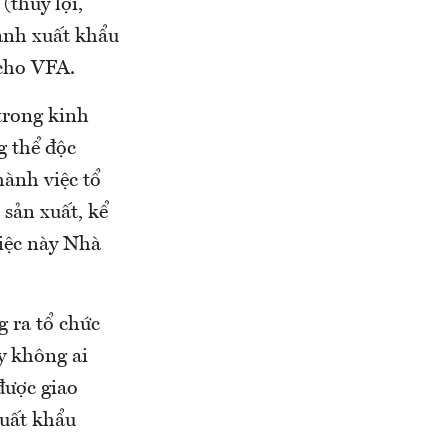
(thủy lợi,
ành xuất khẩu
cho VFA.
trong kinh
g thể độc
hành việc tổ
 sản xuất, kể
việc này Nhà
g ra tổ chức
y không ai
được giao
xuất khẩu