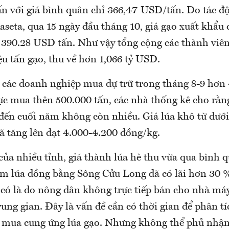
ấn với giá bình quân chỉ 366,47 USD/tấn. Do tác đ
seta, qua 15 ngày đầu tháng 10, giá gạo xuất khẩu đ
 390.28 USD tấn. Như vậy tổng cộng các thành viê
ệu tấn gạo, thu về hơn 1,066 tỷ USD.
a các doanh nghiệp mua dự trữ trong tháng 8-9 hơn
cực mua thên 500.000 tấn, các nhà thống kê cho rằn
đến cuối năm không còn nhiều. Giá lúa khô từ dưới
ã tăng lên đạt 4.000-4.200 đồng/kg.
của nhiều tỉnh, giá thành lúa hè thu vừa qua bình q
àm lúa đồng bằng Sông Cửu Long đã có lãi hơn 30 
 có là do nông dân không trực tiếp bán cho nhà má
rung gian. Đây là vấn đề cần có thời gian để phân t
 mua cung ứng lúa gạo. Nhưng không thể phủ nhận