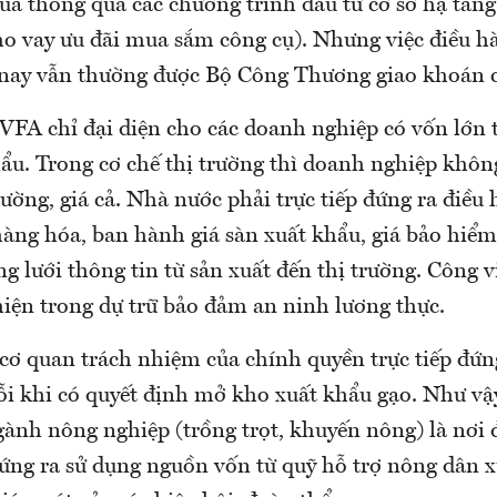
úa thông qua các chương trình đầu tư cơ sở hạ tầng 
ho vay ưu đãi mua sắm công cụ). Nhưng việc điều h
nay vẫn thường được Bộ Công Thương giao khoán 
 VFA chỉ đại diện cho các doanh nghiệp có vốn lớn 
ẩu. Trong cơ chế thị trường thì doanh nghiệp khôn
rường, giá cả. Nhà nước phải trực tiếp đứng ra điều 
àng hóa, ban hành giá sàn xuất khẩu, giá bảo hiểm
g lưới thông tin từ sản xuất đến thị trường. Công 
hiện trong dự trữ bảo đảm an ninh lương thực.
cơ quan trách nhiệm của chính quyền trực tiếp đứn
ỗi khi có quyết định mở kho xuất khẩu gạo. Như vậ
gành nông nghiệp (trồng trọt, khuyến nông) là nơi 
ứng ra sử dụng nguồn vốn từ quỹ hỗ trợ nông dân 