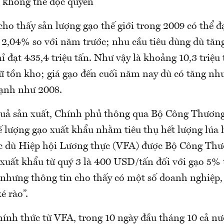
 không thể độc quyền
ho thấy sản lượng gạo thế giới trong 2009 có thể đạ
ng 2,04% so với năm trước; nhu cầu tiêu dùng dù tă
 đạt 435,4 triệu tấn. Như vậy là khoảng 10,3 triệu 
iữ tồn kho; giá gạo đến cuối năm nay dù có tăng n
ạnh như 2008.
quả sản xuất, Chính phủ thông qua Bộ Công Thương
 lượng gạo xuất khẩu nhằm tiêu thụ hết lượng lúa 
 dù Hiệp hội Lương thực (VFA) được Bộ Công Thư
 xuất khẩu từ quý 3 là 400 USD/tấn đối với gạo 5% 
nhưng thông tin cho thấy có một số doanh nghiệp,
é rào”.
hính thức từ VFA, trong 10 ngày đầu tháng 10 cả nư