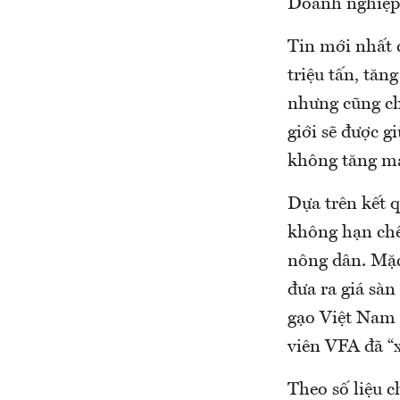
Doanh nghiệp
Tin mới nhất c
triệu tấn, tă
nhưng cũng chỉ
giới sẽ được g
không tăng m
Dựa trên kết 
không hạn chế
nông dân. Mặc
đưa ra giá sàn
gạo Việt Nam 
viên VFA đã “x
Theo số liệu c