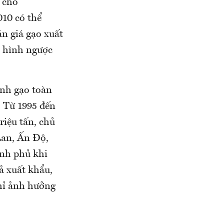
 cho
010 có thể
n giá gạo xuất
h hình ngược
anh gạo toàn
. Từ 1995 đến
iệu tấn, chủ
Lan, Ấn Độ,
ính phủ khi
ả xuất khẩu,
hỉ ảnh hưởng