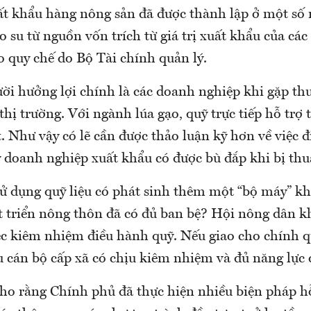
ất khẩu hàng nông sản đã được thành lập ở một số
o su từ nguồn vốn trích từ giá trị xuất khẩu của cá
o quy chế do Bộ Tài chính quản lý.
ời hưởng lợi chính là các doanh nghiệp khi gặp thu
 thị trường. Với ngành lúa gạo, quỹ trực tiếp hỗ trợ t
. Như vậy có lẽ cần được thảo luận kỹ hơn về việc đ
 doanh nghiệp xuất khẩu có được bù đắp khi bị thua
 sử dụng quỹ liệu có phát sinh thêm một “bộ máy” k
t triển nông thôn đã có đủ ban bệ? Hội nông dân k
c kiêm nhiệm điều hành quỹ. Nếu giao cho chính q
ệu cán bộ cấp xã có chịu kiêm nhiệm và đủ năng lực 
cho rằng Chính phủ đã thực hiện nhiều biện pháp h