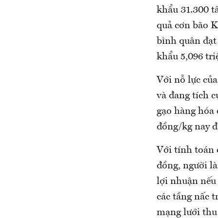
khẩu 31.300 t
quả cơn bão Ka
bình quân đạt
khẩu 5,096 tri
Với nỗ lực củ
và đang tích 
gạo hàng hóa 
đồng/kg nay đ
Với tính toán 
đồng, người l
lợi nhuận nếu
các tầng nấc t
mạng lưới thu