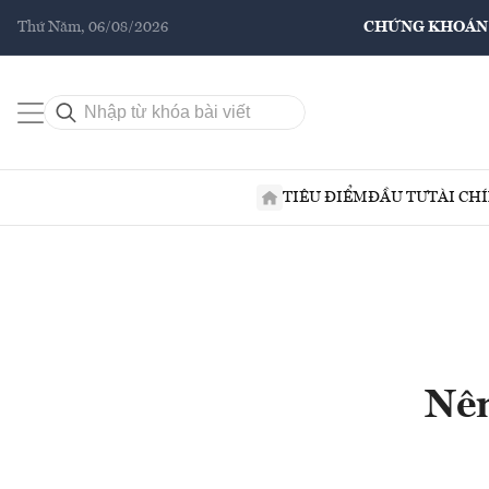
Thứ Năm, 06/08/2026
CHỨNG KHOÁN
TIÊU ĐIỂM
ĐẦU TƯ
TÀI CH
Nên