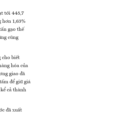
t tới 445,7
ng hơn 1,63%
tấn gạo thế
hưng cũng
 cho biết
hàng hóa của
ơng giao đã
tấm để giữ giá
 kể cả thành
ớc đã xuất