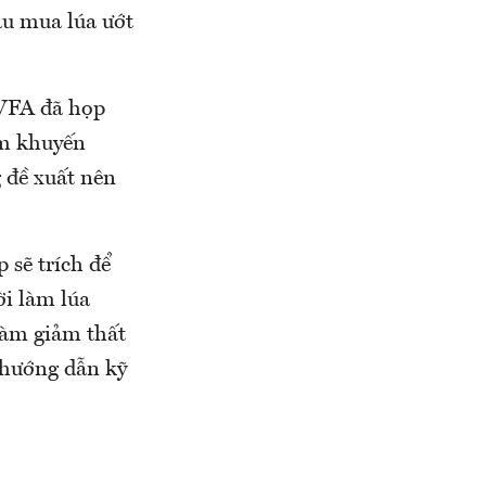
âu mua lúa ướt
VFA đã họp
ằm khuyến
g đề xuất nên
 sẽ trích để
ời làm lúa
làm giảm thất
 hướng dẫn kỹ