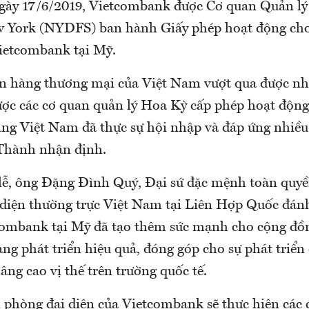
ngày 17/6/2019, Vietcombank được Cơ quan Quản lý
w York (NYDFS) ban hành Giấy phép hoạt động ch
Vietcombank tại Mỹ.
n hàng thương mại của Việt Nam vượt qua được nh
ược các cơ quan quản lý Hoa Kỳ cấp phép hoạt động
ng Việt Nam đã thực sự hội nhập và đáp ứng nhiề
 Thành nhận định.
 lễ, ông Đặng Đình Quý, Đại sứ đặc mệnh toàn quy
 diện thường trực Việt Nam tại Liên Hợp Quốc đánh
combank tại Mỹ đã tạo thêm sức mạnh cho cộng đồ
ng phát triển hiệu quả, đóng góp cho sự phát triển
ng cao vị thế trên trường quốc tế.
n phòng đại diện của Vietcombank sẽ thực hiện các