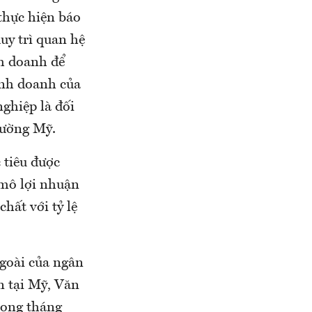
thực hiện báo
uy trì quan hệ
nh doanh để
inh doanh của
ghiệp là đối
rường Mỹ.
 tiêu được
 mô lợi nhuận
hất với tỷ lệ
ngoài của ngân
n tại Mỹ, Văn
rong tháng