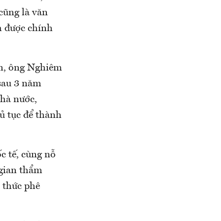
cũng là văn
m được chính
ện, ông Nghiêm
sau 3 năm
Nhà nước,
ủ tục để thành
c tế, cùng nỗ
 gian thẩm
 thức phê