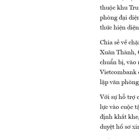
thuộc khu Tru
phòng đại diệ
thức hiện diện
Chia sẻ về ch
Xuân Thành, C
chuẩn bị, vào
Vietcombank đ
lập văn phòng 
Với sự hỗ trợ 
lực vào cuộc 
định khắt khe
duyệt hồ sơ x