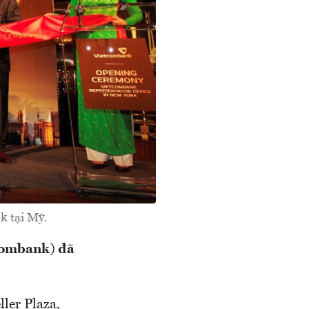
k tại Mỹ.
combank) đã
ler Plaza,