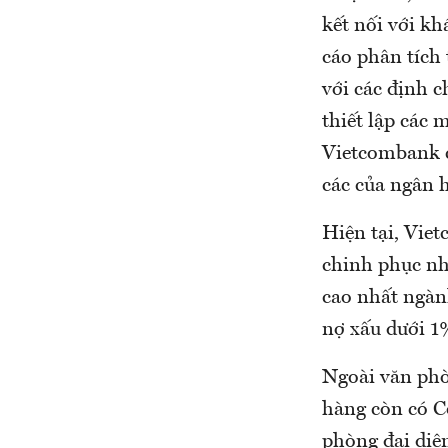
kết nối với kh
cáo phân tích 
với các định c
thiết lập các
Vietcombank c
các của ngân h
Hiện tại, Viet
chinh phục như
cao nhất ngành
nợ xấu dưới 1
Ngoài văn phò
hàng còn có C
phòng đại diện