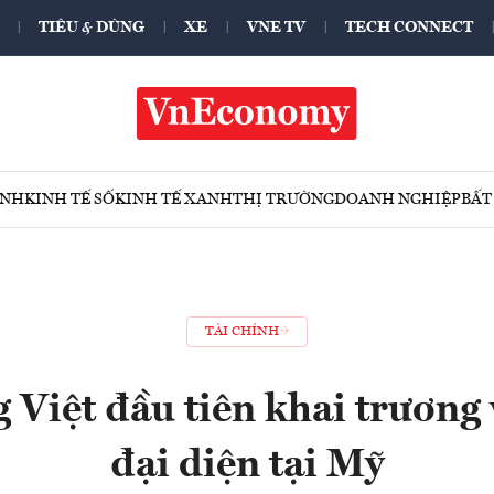
TIÊU & DÙNG
XE
VNE TV
TECH CONNECT
ÍNH
KINH TẾ SỐ
KINH TẾ XANH
THỊ TRƯỜNG
DOANH NGHIỆP
BẤT
TÀI CHÍNH
 Việt đầu tiên khai trương
đại diện tại Mỹ