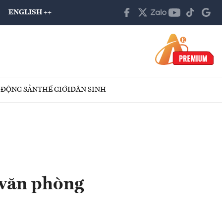
ENGLISH ++
 ĐỘNG SẢN
THẾ GIỚI
DÂN SINH
 văn phòng