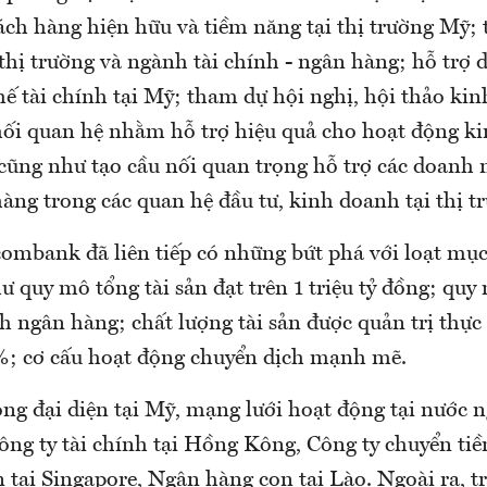
ách hàng hiện hữu và tiềm năng tại thị trường Mỹ; 
thị trường và ngành tài chính - ngân hàng; hỗ trợ d
hế tài chính tại Mỹ; tham dự hội nghị, hội thảo ki
 mối quan hệ nhằm hỗ trợ hiệu quả cho hoạt động k
ũng như tạo cầu nối quan trọng hỗ trợ các doanh n
àng trong các quan hệ đầu tư, kinh doanh tại thị t
combank đã liên tiếp có những bứt phá với loạt mục
 quy mô tổng tài sản đạt trên 1 triệu tỷ đồng; quy
 ngân hàng; chất lượng tài sản được quản trị thực c
%; cơ cấu hoạt động chuyển dịch mạnh mẽ.
ng đại diện tại Mỹ, mạng lưới hoạt động tại nước 
ông ty tài chính tại Hồng Kông, Công ty chuyển tiề
 tại Singapore, Ngân hàng con tại Lào. Ngoài ra, t