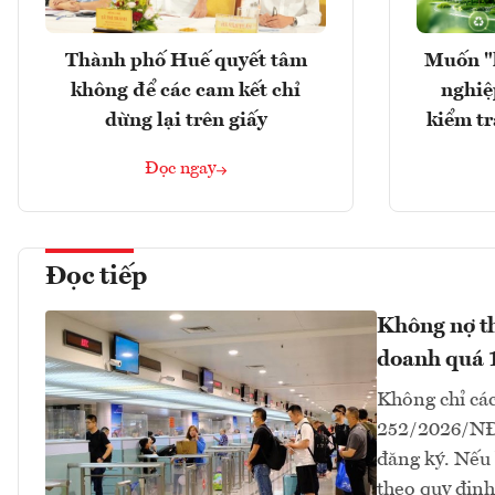
Thành phố Huế quyết tâm
Muốn "
không để các cam kết chỉ
nghiệ
dừng lại trên giấy
kiểm tr
Đọc ngay
Đọc tiếp
Không nợ th
doanh quá 
Không chỉ các
252/2026/NĐ-
đăng ký. Nếu 
theo quy định