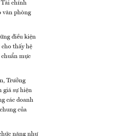
 Tài chính
o văn phòng
ững điều kiện
 cho thấy hệ
u chuẩn mực
ền, Trưởng
 giá sự hiện
ng các doanh
 chung của
 chức năng như