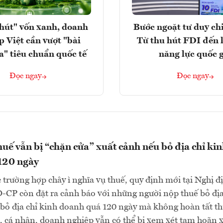
hút" vốn xanh, doanh
Bước ngoặt tư duy chi
p Việt cần vượt "bài
Từ thu hút FDI đến 
a" tiêu chuẩn quốc tế
năng lực quốc 
Đọc ngay
Đọc ngay
uế vẫn bị “chặn cửa” xuất cảnh nếu bỏ địa chỉ ki
120 ngày
 trường hợp chây ì nghĩa vụ thuế, quy định mới tại Nghị đ
CP còn đặt ra cảnh báo với những người nộp thuế bỏ địa
bỏ địa chỉ kinh doanh quá 120 ngày mà không hoàn tất th
, cá nhân, doanh nghiệp vẫn có thể bị xem xét tạm hoãn 