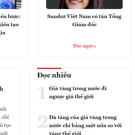
ến lược:
Sandoz Việt Nam có tân Tổng
kiến tạo
Giám đốc
gia
Đọc ngay
Đọc nhiều
1
Giá vàng trong nước đi
nh
ngược giá thế giới
ịnh
2
 chỉ
Đà tăng của giá vàng trong
ủ tục
nước chỉ bằng một nửa so với
xuất
vàng thế giới