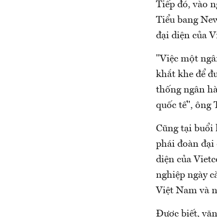
Tiếp đó, vào 
Tiểu bang Ne
đại diện của 
"Việc một ngâ
khắt khe để đ
thống ngân hà
quốc tế", ông
Cũng tại buổi
phái đoàn đại
diện của Viet
nghiệp ngày cà
Việt Nam và nâ
Được biết, vă