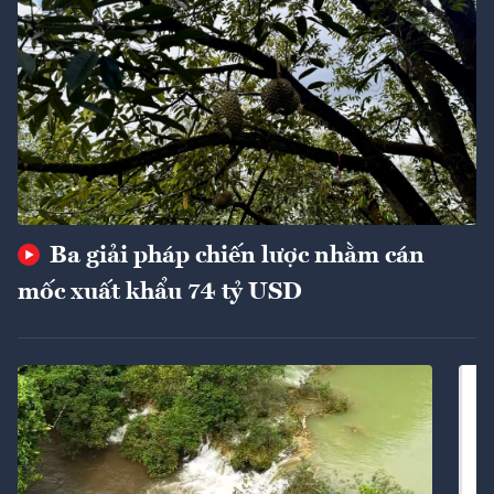
Ba giải pháp chiến lược nhằm cán
mốc xuất khẩu 74 tỷ USD