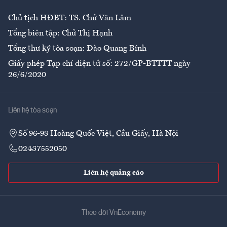
Chủ tịch HĐBT: TS. Chử Văn Lâm
Tổng biên tập: Chử Thị Hạnh
Tổng thư ký tòa soạn: Đào Quang Bính
Giấy phép Tạp chí điện tử số: 272/GP-BTTTT ngày
26/6/2020
Liên hệ tòa soạn
Số 96-98 Hoàng Quốc Việt, Cầu Giấy, Hà Nội
02437552050
Liên hệ quảng cáo
Theo dõi VnEconomy