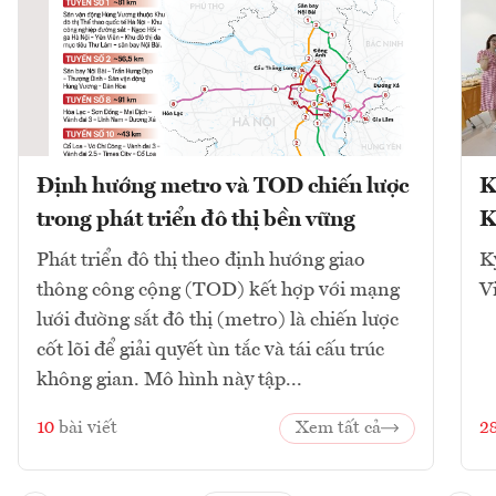
Định hướng metro và TOD chiến lược
K
trong phát triển đô thị bền vững
K
Phát triển đô thị theo định hướng giao
K
thông công cộng (TOD) kết hợp với mạng
V
lưới đường sắt đô thị (metro) là chiến lược
cốt lõi để giải quyết ùn tắc và tái cấu trúc
không gian. Mô hình này tập...
10
bài viết
Xem tất cả
2