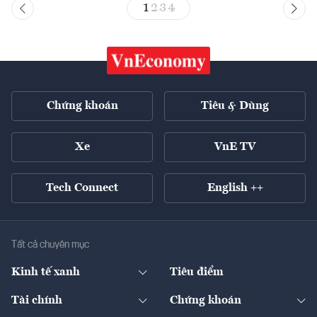
1
2
3
4
Chứng khoán
Tiêu & Dùng
Xe
VnE TV
Tech Connect
English ++
Tất cả chuyên mục
Kinh tế xanh
Tiêu điểm
Chuyển động xanh
Tài chính
Chứng khoán
Pháp lý