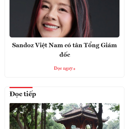
Sandoz Việt Nam có tân Tổng Giám
đốc
Đọc ngay
Đọc tiếp