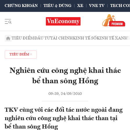
CHỨNG KHOÁN
TIÊU & DÙNG
XE
VNE TV
TECH CO
TIÊU ĐIỂM
ĐẦU TƯ
TÀI CHÍNH
KINH TẾ SỐ
KINH TẾ XANH
TIÊU ĐIỂM
Nghiên cứu công nghệ khai thác
bể than sông Hồng
09:39, 24/09/2010
TKV cùng với các đối tác nước ngoài đang
nghiên cứu công nghệ khai thác than tại
bể than sông Hồng