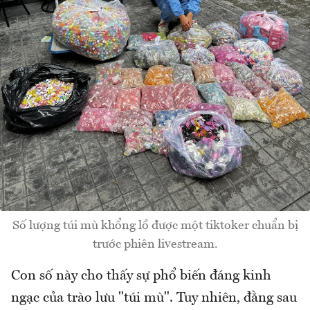
Số lượng túi mù khổng lồ được một tiktoker chuẩn bị
trước phiên livestream.
Con số này cho thấy sự phổ biến đáng kinh
ngạc của trào lưu "túi mù". Tuy nhiên, đằng sau