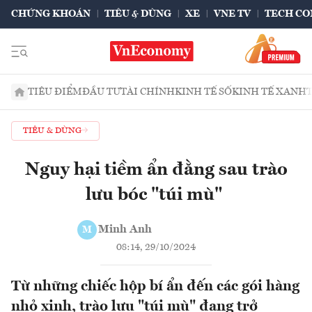
CHỨNG KHOÁN
TIÊU & DÙNG
XE
VNE TV
TECH CO
TIÊU ĐIỂM
ĐẦU TƯ
TÀI CHÍNH
KINH TẾ SỐ
KINH TẾ XANH
TIÊU & DÙNG
Nguy hại tiềm ẩn đằng sau trào
lưu bóc "túi mù"
Minh Anh
M
08:14, 29/10/2024
Từ những chiếc hộp bí ẩn đến các gói hàng
nhỏ xinh, trào lưu "túi mù" đang trở