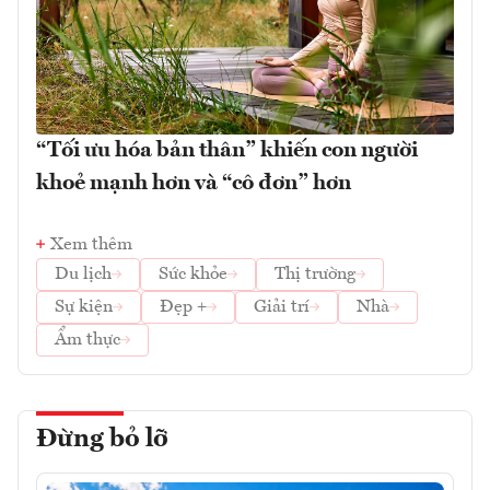
“Tối ưu hóa bản thân” khiến con người
khoẻ mạnh hơn và “cô đơn” hơn
Xem thêm
Du lịch
Sức khỏe
Thị trường
Sự kiện
Đẹp +
Giải trí
Nhà
Ẩm thực
Đừng bỏ lỡ