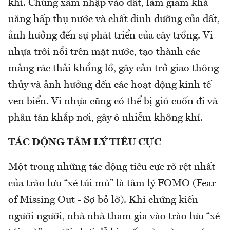
khí. Chúng xâm nhập vào đất, làm giảm khả
năng hấp thụ nước và chất dinh dưỡng của đất,
ảnh hưởng đến sự phát triển của cây trồng. Vi
nhựa trôi nổi trên mặt nước, tạo thành các
mảng rác thải khổng lồ, gây cản trở giao thông
thủy và ảnh hưởng đến các hoạt động kinh tế
ven biển. Vi nhựa cũng có thể bị gió cuốn đi và
phân tán khắp nơi, gây ô nhiễm không khí.
TÁC ĐỘNG TÂM LÝ TIÊU CỰC
Một trong những tác động tiêu cực rõ rệt nhất
của trào lưu “xé túi mù” là tâm lý FOMO (Fear
of Missing Out - Sợ bỏ lỡ). Khi chứng kiến
người người, nhà nhà tham gia vào trào lưu “xé