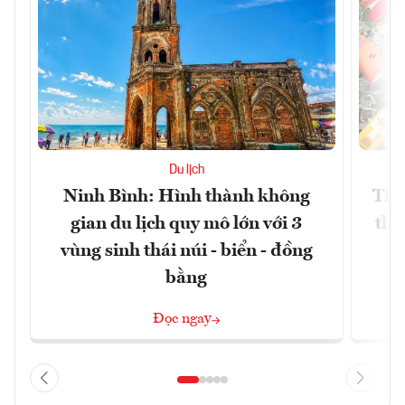
Du lịch
Ninh Bình: Hình thành không
Thế
gian du lịch quy mô lớn với 3
thự
vùng sinh thái núi - biển - đồng
bằng
Đọc ngay