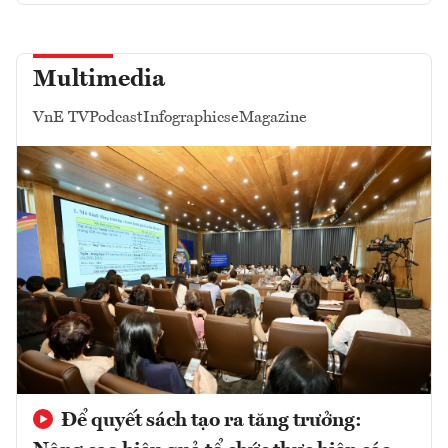
Multimedia
VnE TV
Podcast
Infographics
eMagazine
Để quyết sách tạo ra tăng trưởng: