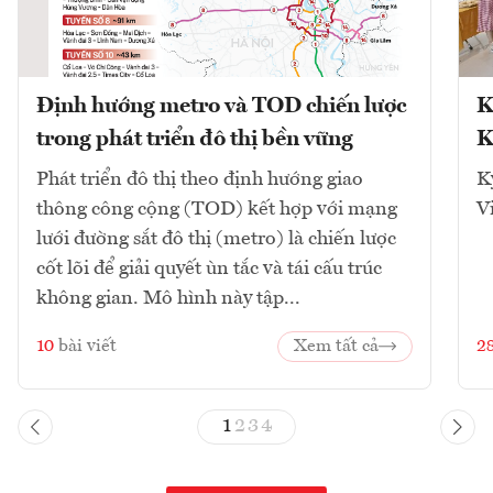
Định hướng metro và TOD chiến lược
K
trong phát triển đô thị bền vững
K
Phát triển đô thị theo định hướng giao
K
thông công cộng (TOD) kết hợp với mạng
V
lưới đường sắt đô thị (metro) là chiến lược
cốt lõi để giải quyết ùn tắc và tái cấu trúc
không gian. Mô hình này tập...
10
bài viết
Xem tất cả
2
1
2
3
4