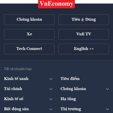
Chứng khoán
Tiêu & Dùng
Xe
VnE TV
Tech Connect
English ++
Tất cả chuyên mục
Kinh tế xanh
Tiêu điểm
Chuyển động xanh
Tài chính
Chứng khoán
Pháp lý
Ngân hàng
Doanh nghiệp niêm yết
Kinh tế số
Hạ tầng
Thương hiệu xanh
Thị trường vốn
Thị trường
Sản phẩm - Thị trường
Bất động sản
Thị trường
Diễn đàn