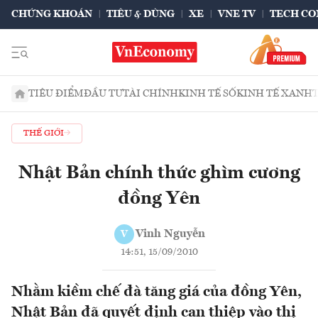
CHỨNG KHOÁN
TIÊU & DÙNG
XE
VNE TV
TECH CO
TIÊU ĐIỂM
ĐẦU TƯ
TÀI CHÍNH
KINH TẾ SỐ
KINH TẾ XANH
THẾ GIỚI
Nhật Bản chính thức ghìm cương
đồng Yên
Vinh Nguyễn
V
14:51, 15/09/2010
Nhằm kiềm chế đà tăng giá của đồng Yên,
Nhật Bản đã quyết định can thiệp vào thị