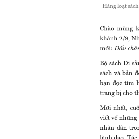
Hàng loạt sách
Chào mừng k
khánh 2/9, Nh
mới:
Dấu chân
Bộ sách Di sả
sách và bản đ
bạn đọc tìm h
trang bị cho 
Mới nhất, c
viết về những
nhân dân tro
lãnh đạo. Tác