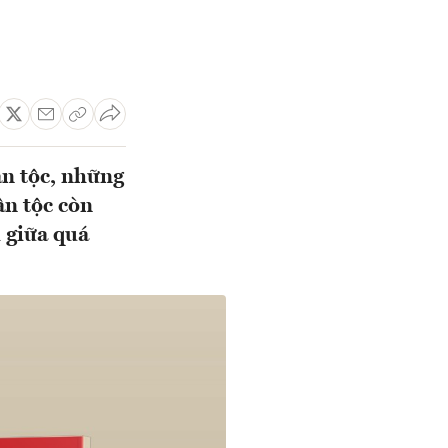
ân tộc, những
ân tộc còn
i giữa quá