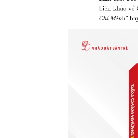
biên khảo về
Chí Min
h" hay