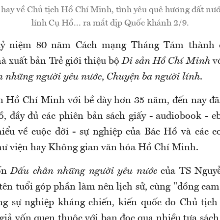
 hay về Chủ tịch Hồ Chí Minh, tình yêu quê hương đất nư
lính Cụ Hồ... ra mắt dịp Quốc khánh 2/9.
ỷ niệm 80 năm Cách mạng Tháng Tám thành 
à xuất bản Trẻ giới thiệu bộ
Di sản Hồ Chí Minh
vớ
 những người yêu nước
,
Chuyện ba người lính
.
n Hồ Chí Minh với bề dày hơn 35 năm, đến nay đã
ồ, đầy đủ các phiên bản sách giấy - audiobook - 
iểu về cuộc đời - sự nghiệp của Bác Hồ và các c
thư viện hay Không gian văn hóa Hồ Chí Minh.
uốn
Dấu chân những người yêu nước
của TS Nguy
 tên tuổi góp phần làm nên lịch sử, cùng "đồng cam
ng sự nghiệp kháng chiến, kiến quốc do Chủ tịc
 giả vốn quen thuộc với bạn đọc qua nhiều tựa sách