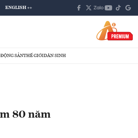
ENGLISH ++
 ĐỘNG SẢN
THẾ GIỚI
DÂN SINH
iệm 80 năm