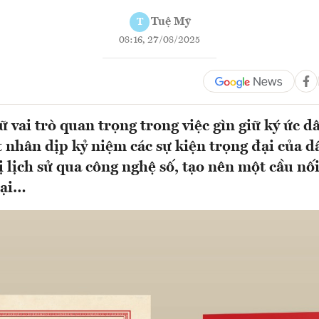
Tuệ Mỹ
T
08:16, 27/08/2025
ữ vai trò quan trọng trong việc gìn giữ ký ức d
 nhân dịp kỷ niệm các sự kiện trọng đại của d
rị lịch sử qua công nghệ số, tạo nên một cầu nố
tại…