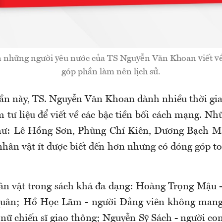
những người yêu nước của TS Nguyễn Văn Khoan viết về
góp phần làm nên lịch sử.
lần này, TS. Nguyễn Văn Khoan dành nhiều thời gi
m tư liệu để viết về các bậc tiền bối cách mạng. N
hư: Lê Hồng Sơn, Phùng Chí Kiên, Dương Bạch Mai
hân vật ít được biết đến hơn nhưng có đóng góp to
n vật trong sách khá đa dạng: Hoàng Trọng Mậu -
uân; Hồ Học Lãm - người Đảng viên không mang
nữ chiến sĩ giao thông; Nguyễn Sỹ Sách - người con