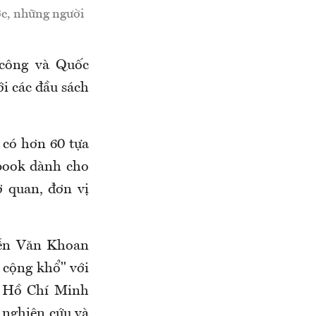
ớc, những người
công và Quốc
i các đầu sách
 có hơn 60 tựa
ebook dành cho
ơ quan, đơn vị
ễn Văn Khoan
 cộng khổ" với
h Hồ Chí Minh
 nghiên cứu và