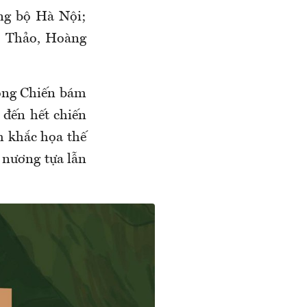
ng bộ Hà Nội;
h Thảo, Hoàng
ông Chiến bám
 đến hết chiến
 khắc họa thế
ự nương tựa lẫn