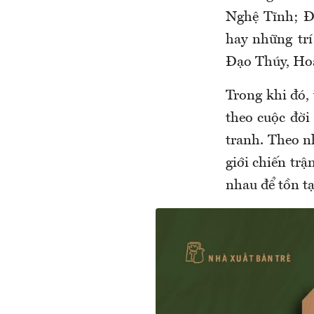
Nghệ Tĩnh; Đ
hay những tr
Đạo Thúy, Ho
Trong khi đó, 
theo cuộc đời
tranh. Theo 
giới chiến trậ
nhau để tồn tạ