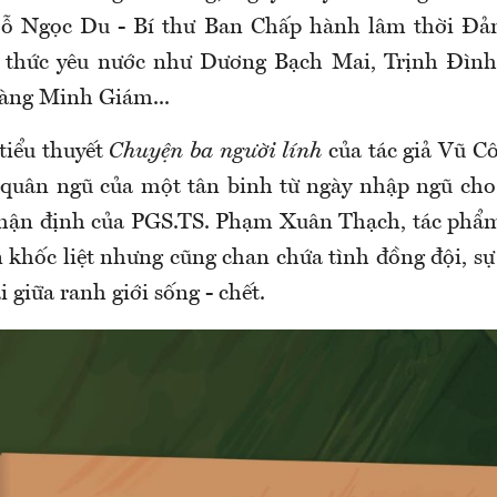
ỗ Ngọc Du - Bí thư Ban Chấp hành lâm thời Đả
í thức yêu nước như Dương Bạch Mai, Trịnh Đìn
àng Minh Giám...
tiểu thuyết
Chuyện ba người lính
của tác giả Vũ C
 quân ngũ của một tân binh từ ngày nhập ngũ cho
nhận định của PGS.TS. Phạm Xuân Thạch, tác phẩm
n khốc liệt nhưng cũng chan chứa tình đồng đội, s
i giữa ranh giới sống - chết.