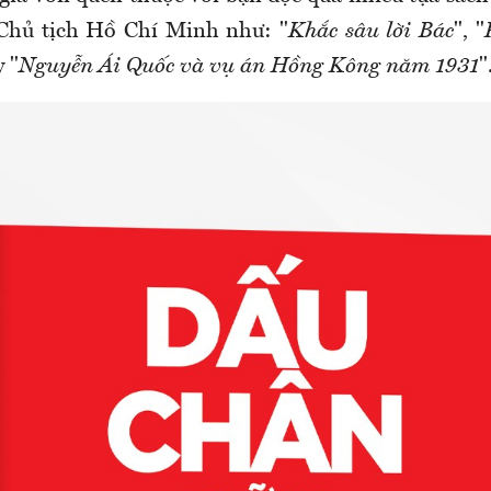
 Chủ tịch Hồ Chí Minh như: "
Khắc sâu lời Bác
", "
 "
Nguyễn Ái Quốc và vụ án Hồng Kông năm 1931
"