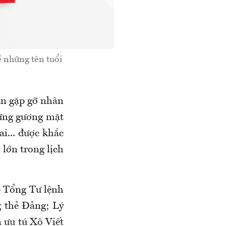
 những tên tuổi
an gặp gỡ nhân
hững gương mặt
... được khắc
 lớn trong lịch
 Tổng Tư lệnh
 thẻ Đảng; Lý
 ưu tú Xô Viết