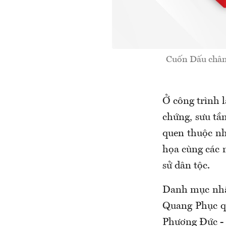
Cuốn Dấu chân 
Ở công trình 
chứng, sưu tầ
quen thuộc n
họa cùng các n
sử dân tộc.
Danh mục nhâ
Quang Phục q
Phương Đức - 