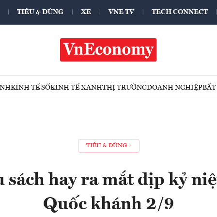
TIÊU & DÙNG
XE
VNE TV
TECH CONNECT
ÍNH
KINH TẾ SỐ
KINH TẾ XANH
THỊ TRƯỜNG
DOANH NGHIỆP
BẤT
TIÊU & DÙNG
 sách hay ra mắt dịp kỷ n
Quốc khánh 2/9