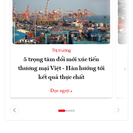
Thị trường
5 trọng tâm đổi mới xúc tiến
Th
thương mại Việt - Hàn hướng tới
ngh
kết quả thực chất
Đọc ngay