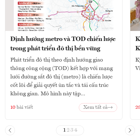
Định hướng metro và TOD chiến lược
K
trong phát triển đô thị bền vững
K
Phát triển đô thị theo định hướng giao
K
thông công cộng (TOD) kết hợp với mạng
V
lưới đường sắt đô thị (metro) là chiến lược
cốt lõi để giải quyết ùn tắc và tái cấu trúc
không gian. Mô hình này tập...
10
bài viết
Xem tất cả
2
1
2
3
4