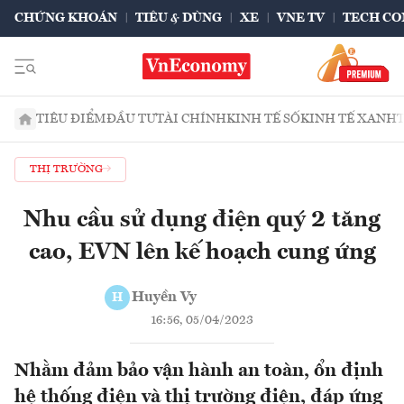
CHỨNG KHOÁN
TIÊU & DÙNG
XE
VNE TV
TECH CO
TIÊU ĐIỂM
ĐẦU TƯ
TÀI CHÍNH
KINH TẾ SỐ
KINH TẾ XANH
THỊ TRƯỜNG
Nhu cầu sử dụng điện quý 2 tăng
cao, EVN lên kế hoạch cung ứng
Huyền Vy
H
16:56, 05/04/2023
Nhằm đảm bảo vận hành an toàn, ổn định
hệ thống điện và thị trường điện, đáp ứng