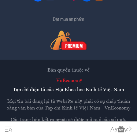
Đặt mua ấn phẩm
Bản quyền thuộc về
VnEconomy
Tạp chí điện tử của Hội Khoa học Kinh tế Việt Nam
Mọi tin bài đăng lại từ website này phải có sự chấp thuận
bằng văn bản của
Tạp chí Kinh tế Việt Nam - VnEconomy
Các trang liên kết ra ngoài sẽ được mở ra ở cửa sổ mới.
VnEconomy không chịu trách nhiệm nội dung các trang
ngoài.