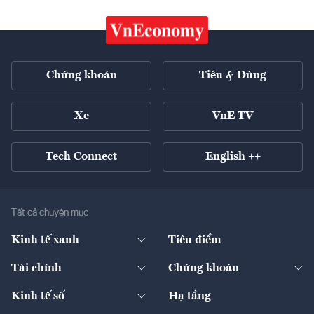
Chứng khoán
Tiêu & Dùng
Xe
VnE TV
Tech Connect
English ++
Tất cả chuyên mục
Kinh tế xanh
Tiêu điểm
Chuyển động xanh
Tài chính
Chứng khoán
Pháp lý
Ngân hàng
Doanh nghiệp niêm yết
Kinh tế số
Hạ tầng
Thương hiệu xanh
Thị trường vốn
Thị trường