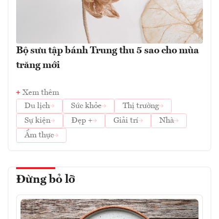
Bộ sưu tập bánh Trung thu 5 sao cho mùa
trăng mới
Xem thêm
Du lịch
Sức khỏe
Thị trường
Sự kiện
Đẹp +
Giải trí
Nhà
Ẩm thực
Đừng bỏ lỡ