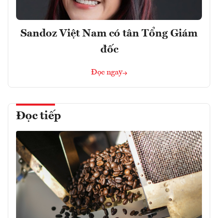
Sandoz Việt Nam có tân Tổng Giám
đốc
Đọc ngay
Đọc tiếp