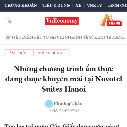
CHỨNG KHOÁN
TIÊU & DÙNG
XE
VNE TV
TECH CO
TIÊU ĐIỂM
ĐẦU TƯ
TÀI CHÍNH
KINH TẾ SỐ
KINH TẾ XANH
ẨM THỰC
TIÊU & DÙNG
Những chương trình ẩm thực
đang được khuyến mãi tại Novotel
Suites Hanoi
Phương Thảo
15:48, 26/06/2018
Tọa lạc tại quận Cầu Giấy đang ngày càng