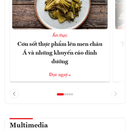
Ẩm thực
Cơn sốt thực phẩm lên men châu
Thá
Á và những khuyến cáo dinh
đ
dưỡng
Đọc ngay
Multimedia