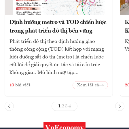
Định hướng metro và TOD chiến lược
K
trong phát triển đô thị bền vững
K
Phát triển đô thị theo định hướng giao
K
thông công cộng (TOD) kết hợp với mạng
V
lưới đường sắt đô thị (metro) là chiến lược
cốt lõi để giải quyết ùn tắc và tái cấu trúc
không gian. Mô hình này tập...
10
bài viết
Xem tất cả
2
1
2
3
4