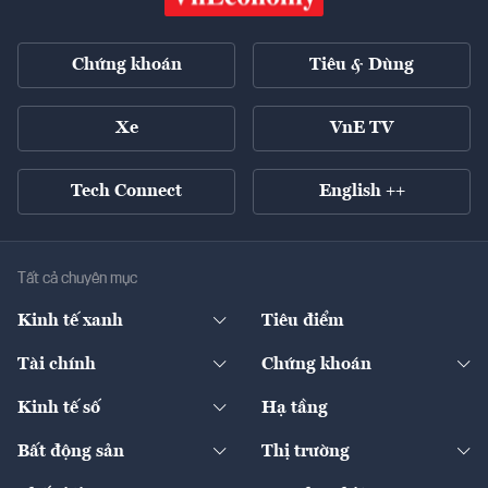
Chứng khoán
Tiêu & Dùng
Xe
VnE TV
Tech Connect
English ++
Tất cả chuyên mục
Kinh tế xanh
Tiêu điểm
Chuyển động xanh
Tài chính
Chứng khoán
Pháp lý
Ngân hàng
Doanh nghiệp niêm yết
Kinh tế số
Hạ tầng
Thương hiệu xanh
Thị trường vốn
Thị trường
Sản phẩm - Thị trường
Bất động sản
Thị trường
Diễn đàn
Thuế
Đầu tư
Tài sản số
Chính sách
Xuất nhập khẩu