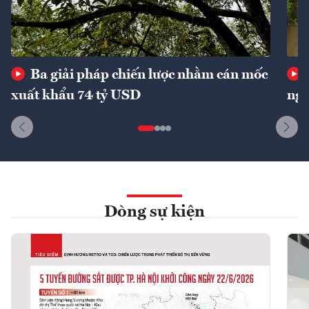
Ba giải pháp chiến lược nhằm cán mốc
xuất khẩu 74 tỷ USD
ngu
Dòng sự kiện