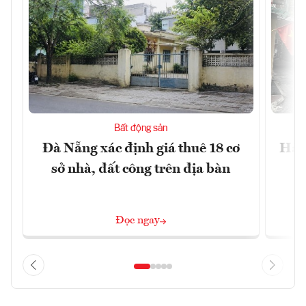
Bất động sản
Đà Nẵng xác định giá thuê 18 cơ
Hài 
sở nhà, đất công trên địa bàn
Đọc ngay