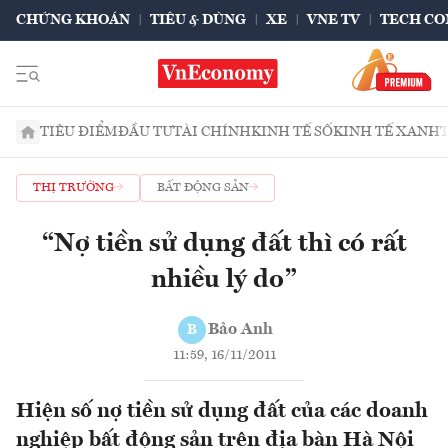
CHỨNG KHOÁN
TIÊU & DÙNG
XE
VNE TV
TECH CO
TIÊU ĐIỂM
ĐẦU TƯ
TÀI CHÍNH
KINH TẾ SỐ
KINH TẾ XANH
THỊ TRƯỜNG
BẤT ĐỘNG SẢN
“Nợ tiền sử dụng đất thì có rất
nhiều lý do”
Bảo Anh
B
11:59, 16/11/2011
Hiện số nợ tiền sử dụng đất của các doanh
nghiệp bất động sản trên địa bàn Hà Nội