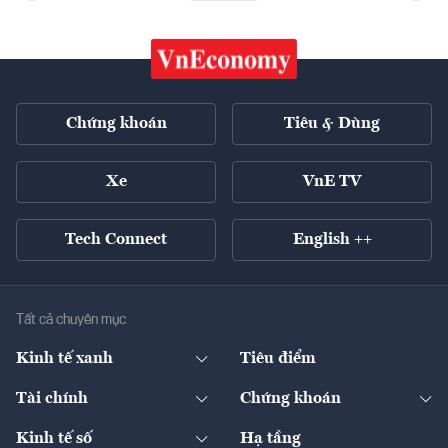
Chứng khoán
Tiêu & Dùng
Xe
VnE TV
Tech Connect
English ++
Tất cả chuyên mục
Kinh tế xanh
Tiêu điểm
Chuyển động xanh
Tài chính
Chứng khoán
Pháp lý
Ngân hàng
Doanh nghiệp niêm yết
Kinh tế số
Hạ tầng