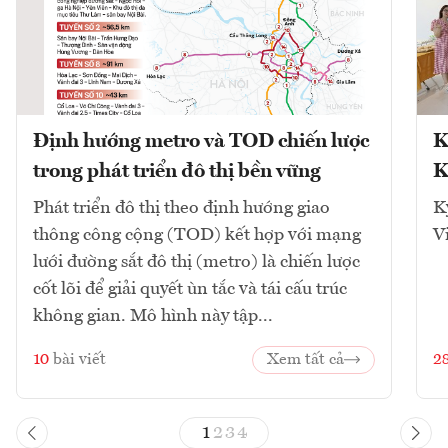
Định hướng metro và TOD chiến lược
K
trong phát triển đô thị bền vững
K
Phát triển đô thị theo định hướng giao
K
thông công cộng (TOD) kết hợp với mạng
V
lưới đường sắt đô thị (metro) là chiến lược
cốt lõi để giải quyết ùn tắc và tái cấu trúc
không gian. Mô hình này tập...
10
bài viết
Xem tất cả
2
1
2
3
4