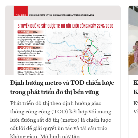
Định hướng metro và TOD chiến lược
K
trong phát triển đô thị bền vững
K
Phát triển đô thị theo định hướng giao
K
thông công cộng (TOD) kết hợp với mạng
V
lưới đường sắt đô thị (metro) là chiến lược
cốt lõi để giải quyết ùn tắc và tái cấu trúc
không gian. Mô hình này tập...