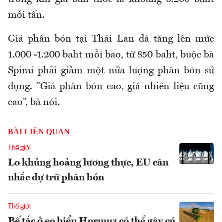
mỗi tấn.
Giá phân bón tại Thái Lan đã tăng lên mức
1.000 -1.200 baht mỗi bao, từ 850 baht, buộc bà
Spirai phải giảm một nửa lượng phân bón sử
dụng. "Giá phân bón cao, giá nhiên liệu cũng
cao”, bà nói.
BÀI LIÊN QUAN
Thế giới
Lo khủng hoảng lương thực, EU cân
nhắc dự trữ phân bón
Thế giới
Bế tắc ở eo biển Hormuz có thể gây cú