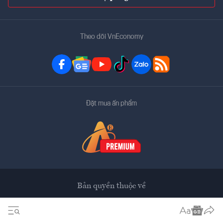
Theo dõi VnEconomy
Đặt mua ấn phẩm
Bản quyền thuộc về
VnEconomy
Tạp chí điện tử của Hội Khoa học Kinh tế Việt Nam