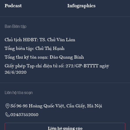
An sinh
Podcast
Infographics
Giải trí
Y tế
Nhà
Ban Biên tập
Ẩm thực
Chủ tịch HĐBT: TS. Chử Văn Lâm
Tổng biên tập: Chử Thị Hạnh
Tổng thư ký tòa soạn: Đào Quang Bính
Giấy phép Tạp chí điện tử số: 272/GP-BTTTT ngày
26/6/2020
Liên hệ tòa soạn
Số 96-98 Hoàng Quốc Việt, Cầu Giấy, Hà Nội
02437552050
Liên hệ quảng cáo