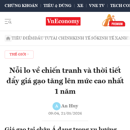
CHỨNG KHOÁN
TIÊU & DÙNG
XE
VNE TV
TECH CO
TIÊU ĐIỂM
ĐẦU TƯ
TÀI CHÍNH
KINH TẾ SỐ
KINH TẾ XANH
THẾ GIỚI
Nỗi lo về chiến tranh và thời tiết
đẩy giá gạo tăng lên mức cao nhất
1 năm
An Huy
A
09:04, 21/05/2026
Giá gạo tại châu Á đang trong xu hướng