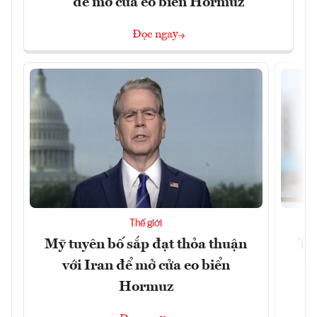
để mở cửa eo biển Hormuz
Đọc ngay
Thế giới
Mỹ tuyên bố sắp đạt thỏa thuận
Tr
với Iran để mở cửa eo biển
th
Hormuz