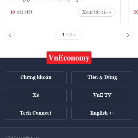
10
bài viết
Xem tất cả
2
1
2
3
4
Chứng khoán
Tiêu & Dùng
Xe
VnE TV
Tech Connect
English ++