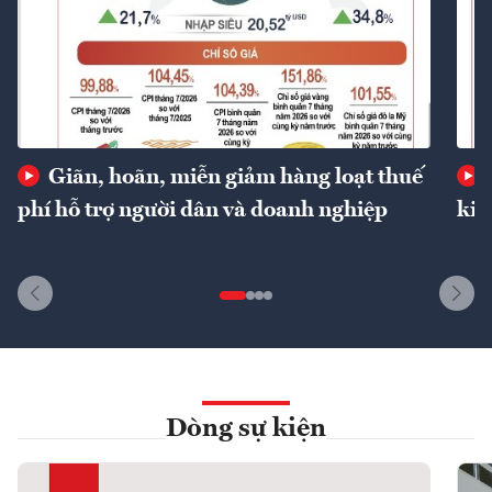
Giãn, hoãn, miễn giảm hàng loạt thuế
phí hỗ trợ người dân và doanh nghiệp
kin
Dòng sự kiện