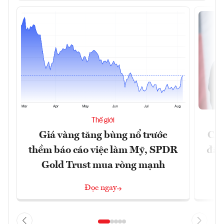
Thế giới
Giá vàng tăng bùng nổ trước
Chí
thềm báo cáo việc làm Mỹ, SPDR
đã 
Gold Trust mua ròng mạnh
Đọc ngay