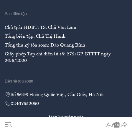
Nhà
Ban Biên tập
Ẩm thực
Chủ tịch HĐBT: TS. Chử Văn Lâm
Tổng biên tập: Chử Thị Hạnh
Tổng thư ký tòa soạn: Đào Quang Bính
Giấy phép Tạp chí điện tử số: 272/GP-BTTTT ngày
26/6/2020
Liên hệ tòa soạn
Số 96-98 Hoàng Quốc Việt, Cầu Giấy, Hà Nội
02437552050
Liên hệ quảng cáo