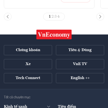
1
2
3
4
Chứng khoán
Tiêu & Dùng
Xe
VnE TV
Tech Connect
English ++
Tất cả chuyên mục
Kinh tế xanh
Tiêu điểm