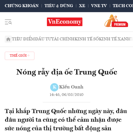
CHỨNG KHOÁN
TIÊU & DÙNG
XE
VNE TV
TECH CO
TIÊU ĐIỂM
ĐẦU TƯ
TÀI CHÍNH
KINH TẾ SỐ
KINH TẾ XANH
THẾ GIỚI
Nóng rẫy địa ốc Trung Quốc
Kiều Oanh
K
14:45, 06/03/2010
Tại khắp Trung Quốc những ngày này, đâu
đâu người ta cũng có thể cảm nhận được
sức nóng của thị trường bất động sản