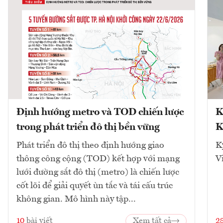
Định hướng metro và TOD chiến lược
K
trong phát triển đô thị bền vững
K
Phát triển đô thị theo định hướng giao
K
thông công cộng (TOD) kết hợp với mạng
V
lưới đường sắt đô thị (metro) là chiến lược
cốt lõi để giải quyết ùn tắc và tái cấu trúc
không gian. Mô hình này tập...
10
bài viết
Xem tất cả
2