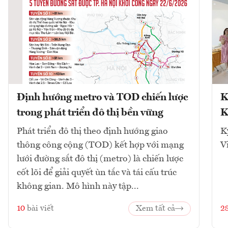
Định hướng metro và TOD chiến lược
K
trong phát triển đô thị bền vững
K
Phát triển đô thị theo định hướng giao
K
thông công cộng (TOD) kết hợp với mạng
V
lưới đường sắt đô thị (metro) là chiến lược
cốt lõi để giải quyết ùn tắc và tái cấu trúc
không gian. Mô hình này tập...
10
bài viết
Xem tất cả
2