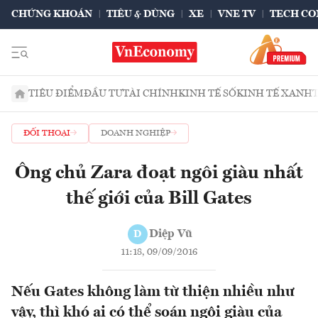
CHỨNG KHOÁN
TIÊU & DÙNG
XE
VNE TV
TECH CO
TIÊU ĐIỂM
ĐẦU TƯ
TÀI CHÍNH
KINH TẾ SỐ
KINH TẾ XANH
ĐỐI THOẠI
DOANH NGHIỆP
Ông chủ Zara đoạt ngôi giàu nhất
thế giới của Bill Gates
Diệp Vũ
D
11:18, 09/09/2016
Nếu Gates không làm từ thiện nhiều như
vậy, thì khó ai có thể soán ngôi giàu của