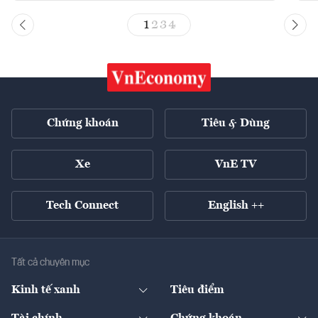
1
2
3
4
Chứng khoán
Tiêu & Dùng
Xe
VnE TV
Tech Connect
English ++
Tất cả chuyên mục
Kinh tế xanh
Tiêu điểm
Chuyển động xanh