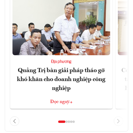
Địa phương
Quảng Trị bàn giải pháp tháo gỡ
Cơ h
khó khăn cho doanh nghiệp công
tại
nghiệp
Hồ
Đọc ngay