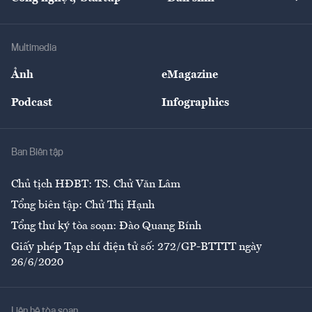
Tư vấn
Nông sản
Doanh nhân
Tư vấn Tiêu & Dùng
Infographics
Hạ tầng
Sức khỏe
Khung pháp lý
Doanh nghiệp
Địa phương
Thị trường
Bảo hiểm
Multimedia
Sự kiện
Nhân lực
Ảnh
eMagazine
Đẹp +
An sinh
Podcast
Infographics
Giải trí
Y tế
Nhà
Ban Biên tập
Ẩm thực
Chủ tịch HĐBT: TS. Chử Văn Lâm
Tổng biên tập: Chử Thị Hạnh
Tổng thư ký tòa soạn: Đào Quang Bính
Giấy phép Tạp chí điện tử số: 272/GP-BTTTT ngày
26/6/2020
Liên hệ tòa soạn