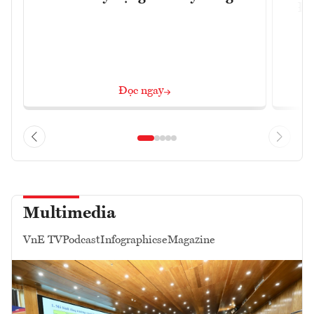
Đô
Đọc ngay
Multimedia
VnE TV
Podcast
Infographics
eMagazine