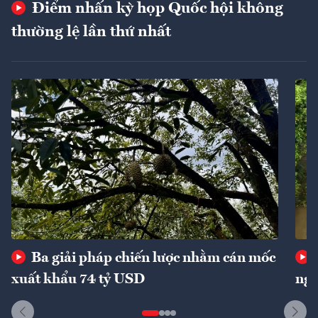
Điểm nhấn kỳ họp Quốc hội không
thường lệ lần thứ nhất
Ba giải pháp chiến lược nhằm cán mốc
xuất khẩu 74 tỷ USD
ngu