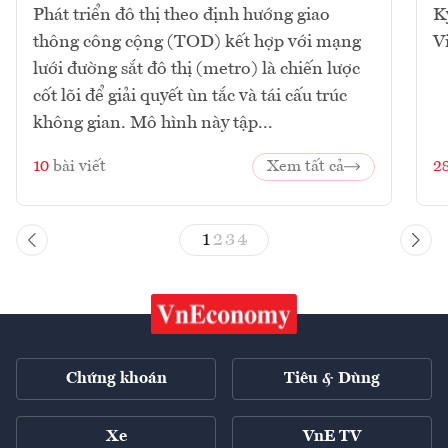
Phát triển đô thị theo định hướng giao
K
thông công cộng (TOD) kết hợp với mạng
V
lưới đường sắt đô thị (metro) là chiến lược
cốt lõi để giải quyết ùn tắc và tái cấu trúc
không gian. Mô hình này tập...
10
bài viết
Xem tất cả
2
1
2
3
4
Chứng khoán
Tiêu & Dùng
Xe
VnE TV