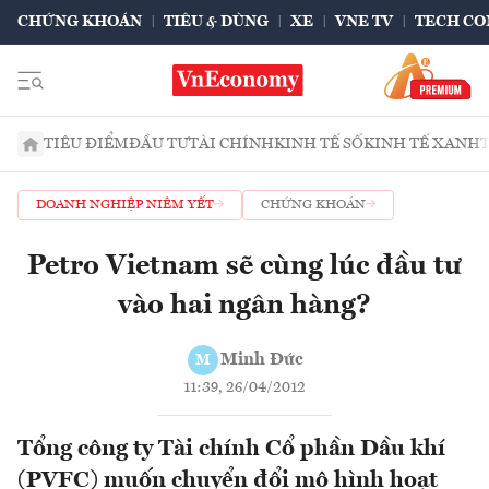
CHỨNG KHOÁN
TIÊU & DÙNG
XE
VNE TV
TECH CO
TIÊU ĐIỂM
ĐẦU TƯ
TÀI CHÍNH
KINH TẾ SỐ
KINH TẾ XANH
DOANH NGHIỆP NIÊM YẾT
CHỨNG KHOÁN
Petro Vietnam sẽ cùng lúc đầu tư
vào hai ngân hàng?
Minh Đức
M
11:39, 26/04/2012
Tổng công ty Tài chính Cổ phần Dầu khí
(PVFC) muốn chuyển đổi mô hình hoạt