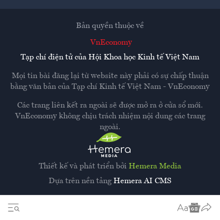
Bản quyền thuộc về
VnEconomy
Tạp chí điện tử của Hội Khoa học Kinh tế Việt Nam
Mọi tin bài đăng lại từ website này phải có sự chấp thuận
bằng văn bản của
Tạp chí Kinh tế Việt Nam - VnEconomy
Các trang liên kết ra ngoài sẽ được mở ra ở cửa sổ mới.
VnEconomy không chịu trách nhiệm nội dung các trang
ngoài.
Thiết kế và phát triển bởi
Hemera Media
Dựa trên nền tảng
Hemera AI CMS