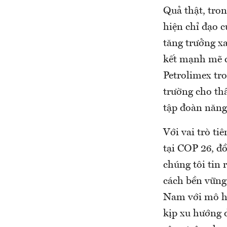
Quả thật, tro
hiện chỉ đạo 
tăng trưởng x
kết mạnh mẽ 
Petrolimex tr
trường cho th
tập đoàn năng
Với vai trò t
tại COP 26, đồ
chúng tôi tin 
cách bền vững
Nam với mô hì
kịp xu hướng 