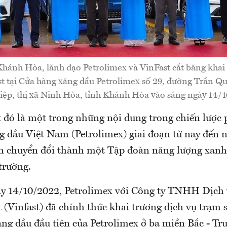
hánh Hòa, lãnh đạo Petrolimex và VinFast cắt băng khai
st tại Cửa hàng xăng dầu Petrolimex số 29, đường Trần Q
ệp, thị xã Ninh Hòa, tỉnh Khánh Hòa vào sáng ngày 14/
 đó là một trong những nội dung trong chiến lược p
 dầu Việt Nam (Petrolimex) giai đoạn từ nay đến
n chuyển đổi thành một Tập đoàn năng lượng xanh,
trường.
ày 14/10/2022, Petrolimex với Công ty TNHH Dịch
(Vinfast) đã chính thức khai trương dịch vụ trạm s
ăng dầu đầu tiên của Petrolimex ở ba miền Bắc - Tr