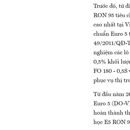
Trước đó, từ 
RON 95 tiêu c
cao nhất tại V
chuẩn Euro 5 
49/2011/QĐ-TT
nghiệm các lô
0,5% khối lượ
FO 180 - 0,5S
phục vụ thị tr
Từ đầu năm 20
Euro 5 (DO-V)
hoàn thành th
học E5 RON 92