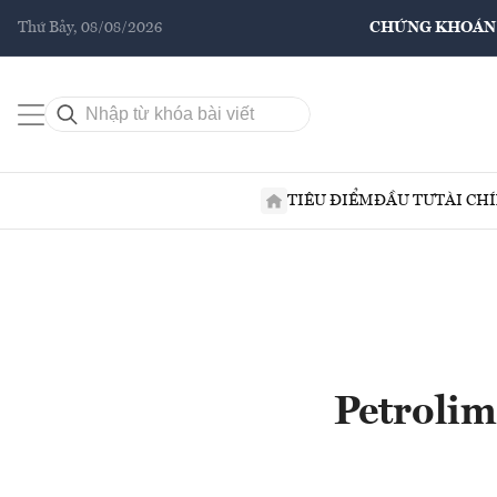
Thứ Bảy, 08/08/2026
CHỨNG KHOÁN
TIÊU ĐIỂM
ĐẦU TƯ
TÀI CH
Petroli