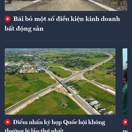
Bãi bỏ một số điều kiện kinh doanh
bất động sản
Điểm nhấn kỳ họp Quốc hội không
thường lệ lần thứ nhất
nôn