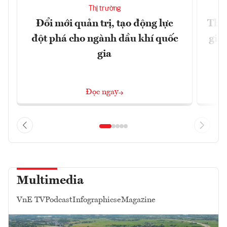
Thị trường
Đổi mới quản trị, tạo động lực
Thúc
đột phá cho ngành dầu khí quốc
giả
gia
Đọc ngay
Multimedia
VnE TV
Podcast
Infographics
eMagazine