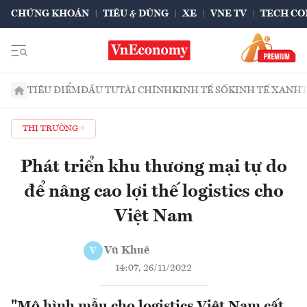
CHỨNG KHOÁN
TIÊU & DÙNG
XE
VNE TV
TECH CO
TIÊU ĐIỂM
ĐẦU TƯ
TÀI CHÍNH
KINH TẾ SỐ
KINH TẾ XANH
THỊ TRƯỜNG
Phát triển khu thương mại tự do
để nâng cao lợi thế logistics cho
Việt Nam
Vũ Khuê
V
14:07, 26/11/2022
"Mô hình mẫu cho logistics Việt Nam cất