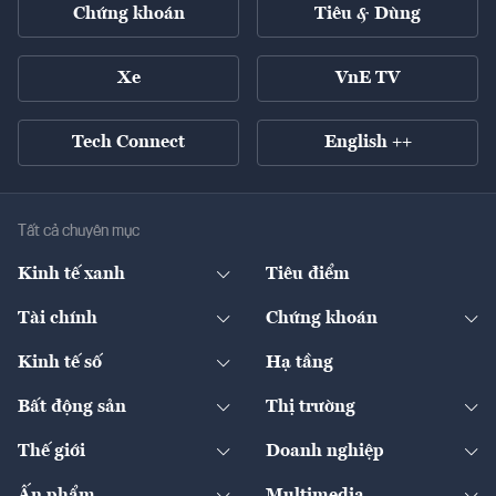
Chứng khoán
Tiêu & Dùng
Xe
VnE TV
Tech Connect
English ++
Tất cả chuyên mục
Kinh tế xanh
Tiêu điểm
Chuyển động xanh
Tài chính
Chứng khoán
Pháp lý
Ngân hàng
Doanh nghiệp niêm yết
Kinh tế số
Hạ tầng
Thương hiệu xanh
Thị trường vốn
Thị trường
Sản phẩm - Thị trường
Bất động sản
Thị trường
Diễn đàn
Thuế
Đầu tư
Tài sản số
Chính sách
Xuất nhập khẩu
Thế giới
Doanh nghiệp
Bảo hiểm
Quốc tế
Dịch vụ số
Thị trường
Khung pháp lý
Kinh tế
Chuyển động