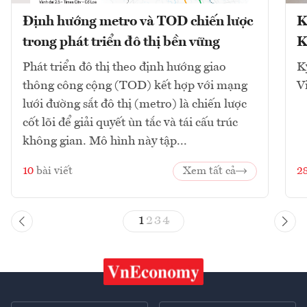
Định hướng metro và TOD chiến lược
K
trong phát triển đô thị bền vững
K
Phát triển đô thị theo định hướng giao
K
thông công cộng (TOD) kết hợp với mạng
V
lưới đường sắt đô thị (metro) là chiến lược
cốt lõi để giải quyết ùn tắc và tái cấu trúc
không gian. Mô hình này tập...
10
bài viết
Xem tất cả
2
1
2
3
4