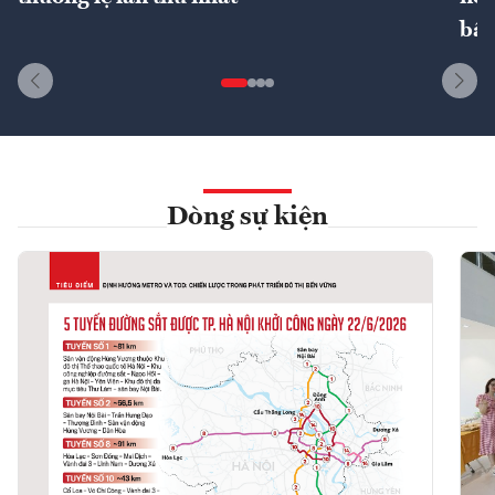
bất
Dòng sự kiện