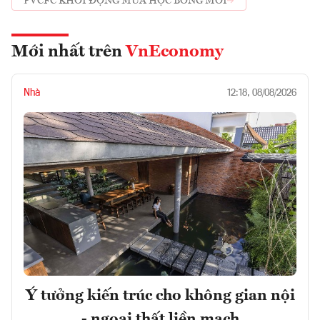
PVCFC KHỞI ĐỘNG MÙA HỌC BỔNG MỚI
Mới nhất trên
VnEconomy
Nhà
12:18, 08/08/2026
Ý tưởng kiến trúc cho không gian nội
- ngoại thất liền mạch