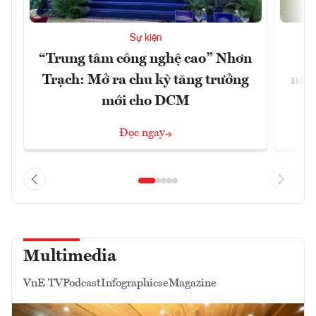
Sự kiện
“Trung tâm công nghệ cao” Nhơn
X
Trạch: Mở ra chu kỳ tăng trưởng
mạn
mới cho DCM
Đọc ngay
Multimedia
VnE TV
Podcast
Infographics
eMagazine