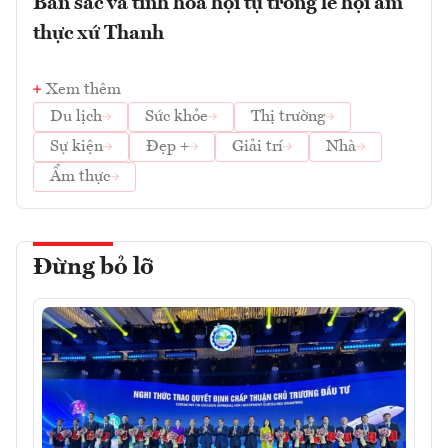
Bản sắc và tinh hoa hội tụ trong lễ hội ẩm
thực xứ Thanh
Xem thêm
Du lịch
Sức khỏe
Thị trường
Sự kiện
Đẹp +
Giải trí
Nhà
Ẩm thực
Đừng bỏ lỡ