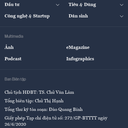
The Guide
Video
Đầu tư
Tiêu & Dùng
Quản trị số
Cafe BĐS
Thị trường
Kinh doanh
Kết nối
Tạp chí kinh tế Việt Nam
eMagazine
Nhà đầu tư
Du lịch
Công nghệ & Startup
Dân sinh
Tư vấn
Nông sản
Doanh nhân
Tư vấn Tiêu & Dùng
Infographics
Hạ tầng
Sức khỏe
Khung pháp lý
Doanh nghiệp
Địa phương
Thị trường
Bảo hiểm
Multimedia
Sự kiện
Nhân lực
Ảnh
eMagazine
Đẹp +
An sinh
Podcast
Infographics
Giải trí
Y tế
Nhà
Ban Biên tập
Ẩm thực
Chủ tịch HĐBT: TS. Chử Văn Lâm
Tổng biên tập: Chử Thị Hạnh
Tổng thư ký tòa soạn: Đào Quang Bính
Giấy phép Tạp chí điện tử số: 272/GP-BTTTT ngày
26/6/2020