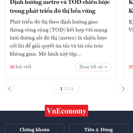
Định hướng metro và TOD chiến lược
K
trong phát triển đô thị bền vững
K
Phát triển đô thị theo định hướng giao
K
thông công cộng (TOD) kết hợp với mạng
V
lưới đường sắt đô thị (metro) là chiến lược
cốt lõi để giải quyết ùn tắc và tái cấu trúc
không gian. Mô hình này tập...
10
bài viết
Xem tất cả
2
1
2
3
4
Chứng khoán
Tiêu & Dùng