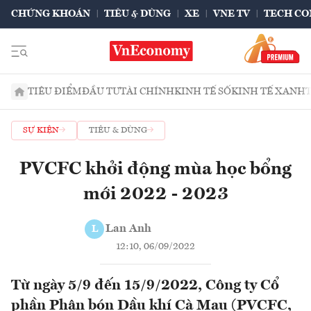
CHỨNG KHOÁN
TIÊU & DÙNG
XE
VNE TV
TECH CO
TIÊU ĐIỂM
ĐẦU TƯ
TÀI CHÍNH
KINH TẾ SỐ
KINH TẾ XANH
SỰ KIỆN
TIÊU & DÙNG
PVCFC khởi động mùa học bổng
mới 2022 - 2023
Lan Anh
L
12:10, 06/09/2022
Từ ngày 5/9 đến 15/9/2022, Công ty Cổ
phần Phân bón Dầu khí Cà Mau (PVCFC,