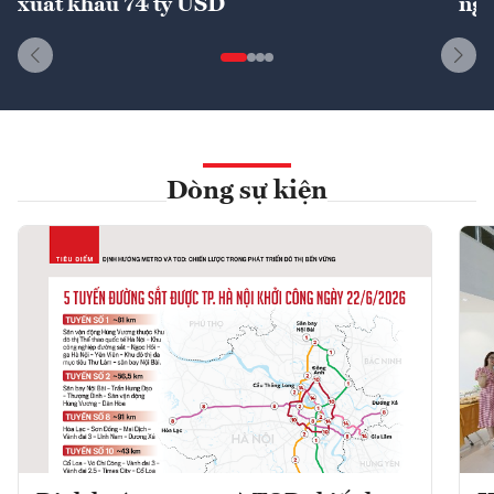
xuất khẩu 74 tỷ USD
ngu
Dòng sự kiện