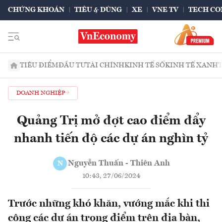
CHỨNG KHOÁN
TIÊU & DÙNG
XE
VNE TV
TECH CO
TIÊU ĐIỂM
ĐẦU TƯ
TÀI CHÍNH
KINH TẾ SỐ
KINH TẾ XANH
DOANH NGHIỆP
Quảng Trị mở đợt cao điểm đẩy
nhanh tiến độ các dự án nghìn tỷ
Nguyễn Thuấn - Thiên Anh
N
10:43, 27/06/2024
Trước những khó khăn, vướng mắc khi thi
công các dự án trọng điểm trên địa bàn,