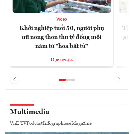
Video
Khởi nghiệp tuổi 50, người phụ
Thúc
nữ nông thôn thu tỷ đồng mỗi
giả
năm từ "hoa bất tử"
Đọc ngay
Multimedia
VnE TV
Podcast
Infographics
eMagazine