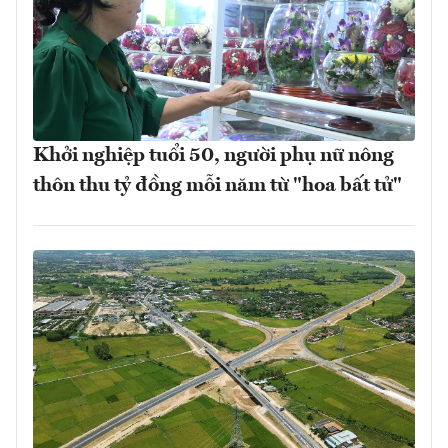
Khởi nghiệp tuổi 50, người phụ nữ nông
thôn thu tỷ đồng mỗi năm từ "hoa bất tử"