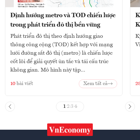
Định hướng metro và TOD chiến lược
K
trong phát triển đô thị bền vững
K
Phát triển đô thị theo định hướng giao
K
thông công cộng (TOD) kết hợp với mạng
V
lưới đường sắt đô thị (metro) là chiến lược
cốt lõi để giải quyết ùn tắc và tái cấu trúc
không gian. Mô hình này tập...
10
bài viết
Xem tất cả
2
1
2
3
4