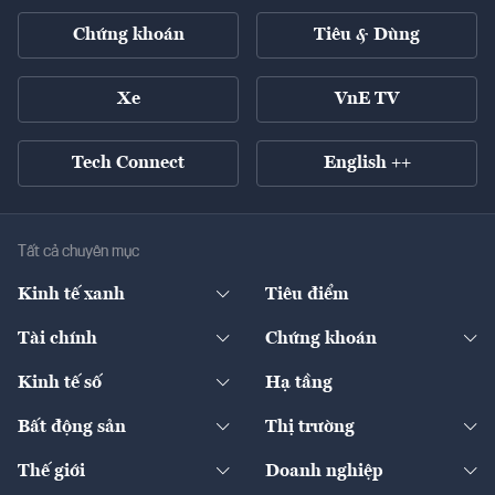
Chứng khoán
Tiêu & Dùng
Xe
VnE TV
Tech Connect
English ++
Tất cả chuyên mục
Kinh tế xanh
Tiêu điểm
Chuyển động xanh
Tài chính
Chứng khoán
Pháp lý
Ngân hàng
Doanh nghiệp niêm yết
Kinh tế số
Hạ tầng
Thương hiệu xanh
Thị trường vốn
Thị trường
Sản phẩm - Thị trường
Bất động sản
Thị trường
Diễn đàn
Thuế
Đầu tư
Tài sản số
Chính sách
Xuất nhập khẩu
Thế giới
Doanh nghiệp
Bảo hiểm
Quốc tế
Dịch vụ số