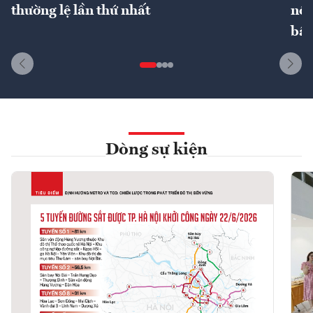
thường lệ lần thứ nhất
nôn
bất
Dòng sự kiện