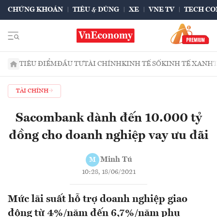
CHỨNG KHOÁN
TIÊU & DÙNG
XE
VNE TV
TECH CO
TIÊU ĐIỂM
ĐẦU TƯ
TÀI CHÍNH
KINH TẾ SỐ
KINH TẾ XANH
TÀI CHÍNH
Sacombank dành đến 10.000 tỷ
đồng cho doanh nghiệp vay ưu đãi
Minh Tú
M
10:28, 18/06/2021
Mức lãi suất hỗ trợ doanh nghiệp giao
động từ 4%/năm đến 6,7%/năm phụ