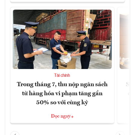
Tài chính
Trong tháng 7, thu nộp ngân sách
Sửa
từ hàng hóa vi phạm tăng gần
ca
50% so với cùng kỳ
Đọc ngay