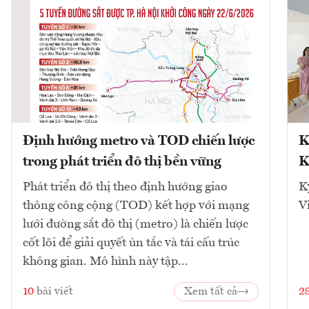
Định hướng metro và TOD chiến lược
K
trong phát triển đô thị bền vững
K
Phát triển đô thị theo định hướng giao
K
thông công cộng (TOD) kết hợp với mạng
V
lưới đường sắt đô thị (metro) là chiến lược
cốt lõi để giải quyết ùn tắc và tái cấu trúc
không gian. Mô hình này tập...
10
bài viết
Xem tất cả
2