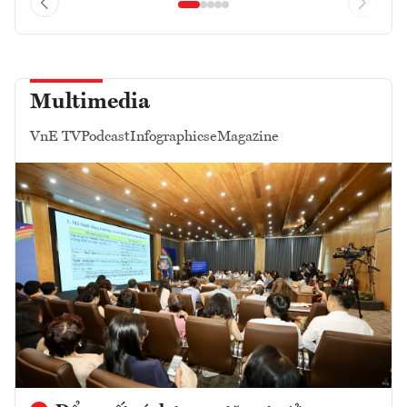
Multimedia
VnE TV
Podcast
Infographics
eMagazine