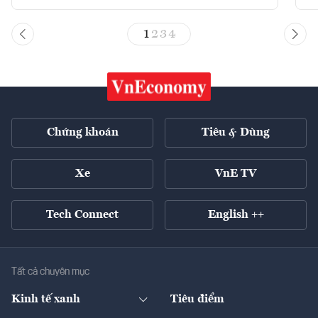
1
2
3
4
Chứng khoán
Tiêu & Dùng
Xe
VnE TV
Tech Connect
English ++
Tất cả chuyên mục
Kinh tế xanh
Tiêu điểm