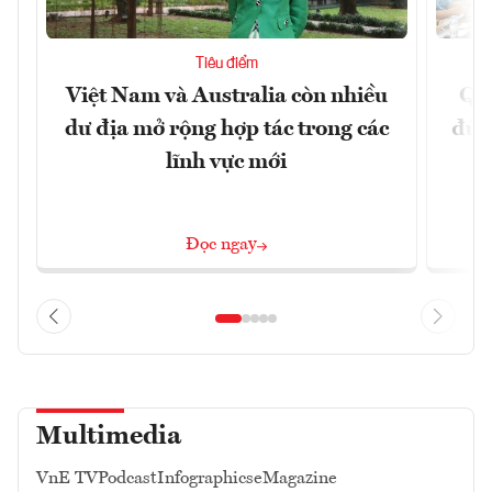
Tiêu điểm
Việt Nam và Australia còn nhiều
Qu
dư địa mở rộng hợp tác trong các
đủ 
lĩnh vực mới
Đọc ngay
Multimedia
VnE TV
Podcast
Infographics
eMagazine