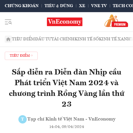
CHỨNG KHOÁN
TIÊU & DÙNG
XE
VNE TV
TECH CO
TIÊU ĐIỂM
ĐẦU TƯ
TÀI CHÍNH
KINH TẾ SỐ
KINH TẾ XANH
TIÊU ĐIỂM
Sắp diễn ra Diễn đàn Nhịp cầu
Phát triển Việt Nam 2024 và
chương trình Rồng Vàng lần thứ
23
Tạp chí Kinh tế Việt Nam - VnEconomy
T
14:04, 09/04/2024