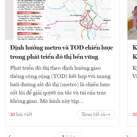
Định hướng metro và TOD chiến lược
K
trong phát triển đô thị bền vững
K
Phát triển đô thị theo định hướng giao
K
thông công cộng (TOD) kết hợp với mạng
V
lưới đường sắt đô thị (metro) là chiến lược
cốt lõi để giải quyết ùn tắc và tái cấu trúc
không gian. Mô hình này tập...
10
bài viết
Xem tất cả
2
1
2
3
4