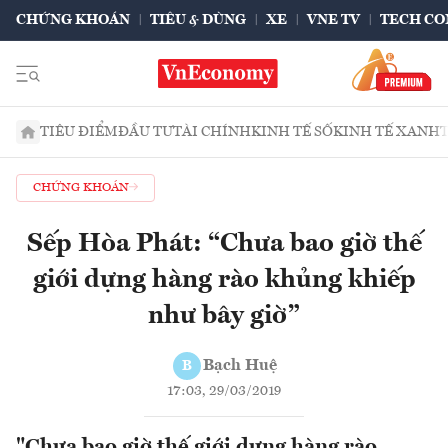
CHỨNG KHOÁN
TIÊU & DÙNG
XE
VNE TV
TECH CO
TIÊU ĐIỂM
ĐẦU TƯ
TÀI CHÍNH
KINH TẾ SỐ
KINH TẾ XANH
CHỨNG KHOÁN
Sếp Hòa Phát: “Chưa bao giờ thế
giới dựng hàng rào khủng khiếp
như bây giờ”
Bạch Huệ
B
17:03, 29/03/2019
"Chưa bao giờ thế giới dựng hàng rào