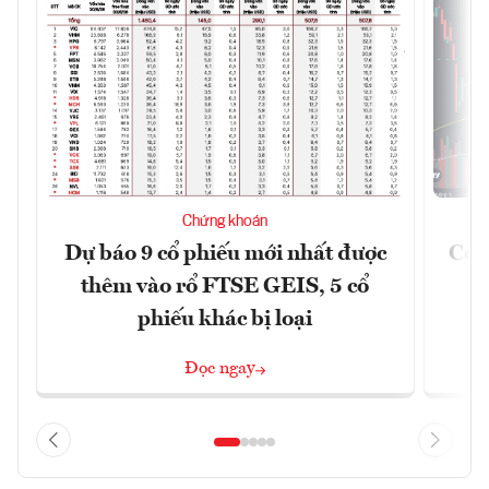
Chứng khoán
Dự báo 9 cổ phiếu mới nhất được
Có t
thêm vào rổ FTSE GEIS, 5 cổ
phiếu khác bị loại
Đọc ngay