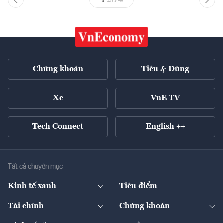
Chứng khoán
Tiêu & Dùng
Xe
VnE TV
Tech Connect
English ++
Tất cả chuyên mục
Kinh tế xanh
Tiêu điểm
Chuyển động xanh
Tài chính
Chứng khoán
Pháp lý
Ngân hàng
Doanh nghiệp niêm yết